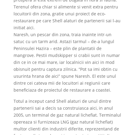
Terenul ofera chiar si alimente si venit extra pentru
locuitorii din zona, gratie unui proiect de eco-
restaurare pe care Shell alaturi de partenerii sai l-au
initiat aici.
Naresh, un pescar din zona, traia inainte intr-un
satuc cu un tarm arid. Astazi tarmul – de-a lungul
Peninsulei Hazira – este plin de plantatii de
mangrove. Pestii mudskipper si crabii sunt in numar
din ce in ce mai mare, iar localnicii vin aici in mod
obisnuit pentru captura zilnica. “Pot sa imi obtin cu
usurinta hrana de aici” spune Naresh. El este unul
dintre cei cateva mii de locuitori ai regiunii care
beneficiaza de proiectul de restaurare a coastei.
Totul a inceput cand Shell alaturi de unul dintre
partenerii sai a decis sa construiasca aici, in anul
2005, un terminal de gaz natural lichefiat. Terminalul
opereaza si furnizeaza LNG (gaz natural lichefiat)
multor clienti din industrii diferite, reprezentand de