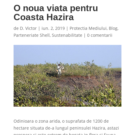
O noua viata pentru
Coasta Hazira
de
D. Victor
|
iun. 2, 2019
|
Protectia Mediului
,
Blog
,
Parteneriate Shell
,
Sustenabilitate
|
0 comentarii
Odinioara o zona arida, o suprafata de 1200 de
hectare situata de-a lungul peninsulei Hazira, astazi
prospera si este extrem de bogata in flora si fauna.