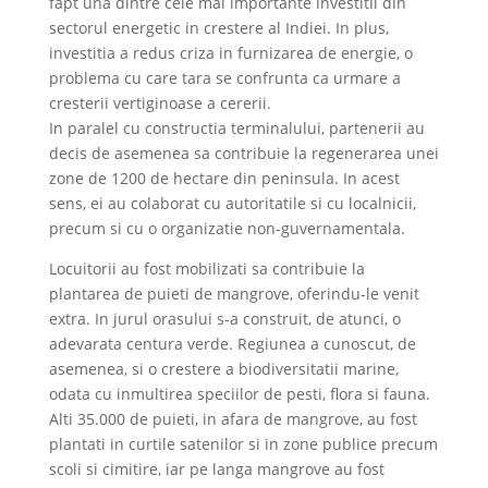
fapt una dintre cele mai importante investitii din
sectorul energetic in crestere al Indiei. In plus,
investitia a redus criza in furnizarea de energie, o
problema cu care tara se confrunta ca urmare a
cresterii vertiginoase a cererii.
In paralel cu constructia terminalului, partenerii au
decis de asemenea sa contribuie la regenerarea unei
zone de 1200 de hectare din peninsula. In acest
sens, ei au colaborat cu autoritatile si cu localnicii,
precum si cu o organizatie non-guvernamentala.
Locuitorii au fost mobilizati sa contribuie la
plantarea de puieti de mangrove, oferindu-le venit
extra. In jurul orasului s-a construit, de atunci, o
adevarata centura verde. Regiunea a cunoscut, de
asemenea, si o crestere a biodiversitatii marine,
odata cu inmultirea speciilor de pesti, flora si fauna.
Alti 35.000 de puieti, in afara de mangrove, au fost
plantati in curtile satenilor si in zone publice precum
scoli si cimitire, iar pe langa mangrove au fost