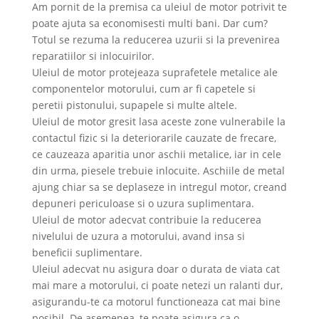
Am pornit de la premisa ca uleiul de motor potrivit te
poate ajuta sa economisesti multi bani. Dar cum?
Totul se rezuma la reducerea uzurii si la prevenirea
reparatiilor si inlocuirilor.
Uleiul de motor protejeaza suprafetele metalice ale
componentelor motorului, cum ar fi capetele si
peretii pistonului, supapele si multe altele.
Uleiul de motor gresit lasa aceste zone vulnerabile la
contactul fizic si la deteriorarile cauzate de frecare,
ce cauzeaza aparitia unor aschii metalice, iar in cele
din urma, piesele trebuie inlocuite. Aschiile de metal
ajung chiar sa se deplaseze in intregul motor, creand
depuneri periculoase si o uzura suplimentara.
Uleiul de motor adecvat contribuie la reducerea
nivelului de uzura a motorului, avand insa si
beneficii suplimentare.
Uleiul adecvat nu asigura doar o durata de viata cat
mai mare a motorului, ci poate netezi un ralanti dur,
asigurandu-te ca motorul functioneaza cat mai bine
posibil. De asemenea, te poate asigura ca o