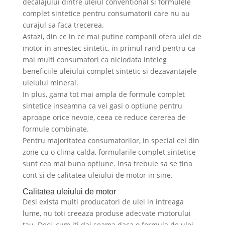
decalajului dintre uleiul conventional si formulele
complet sintetice pentru consumatorii care nu au
curajul sa faca trecerea.
Astazi, din ce in ce mai putine companii ofera ulei de
motor in amestec sintetic, in primul rand pentru ca
mai multi consumatori ca niciodata inteleg
beneficiile uleiului complet sintetic si dezavantajele
uleiului mineral.
In plus, gama tot mai ampla de formule complet
sintetice inseamna ca vei gasi o optiune pentru
aproape orice nevoie, ceea ce reduce cererea de
formule combinate.
Pentru majoritatea consumatorilor, in special cei din
zone cu o clima calda, formularile complet sintetice
sunt cea mai buna optiune. Insa trebuie sa se tina
cont si de calitatea uleiului de motor in sine.
Calitatea uleiului de motor
Desi exista multi producatori de ulei in intreaga
lume, nu toti creeaza produse adecvate motorului
tau. Deci, cum iti dai seama daca o formula de ulei