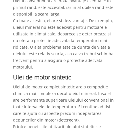
Uleiul conventional are doua avantaje esentiale: in
primul rand, este accesibil, iar in al doilea rand este
disponibil la scara larga.
Cu toate acestea, el are si dezavantaje. De exemplu,
uleiul mineral nu este adecvat pentru motoarele
utilizate in climat cald, deoarece se deterioreaza si
nu ofera o protectie adecvata la temperaturi mai
ridicate. O alta problema este ca durata de viata a
uleiului este relativ scurta, asa ca va trebui schimbat
frecvent pentru a asigura o protectie adecvata
motorului.
Ulei de motor sintetic
Uleiul de motor complet sintetic are o compozitie
chimica mai complexa decat uleiul mineral. Insa el
are performante superioare uleiului conventional in
toate intervalele de temperatura. El contine aditivi
care te ajuta cu aspecte precum indepartarea
depunerilor din motor (detergent).
Printre beneficiile utilizarii uleiului sintetic se