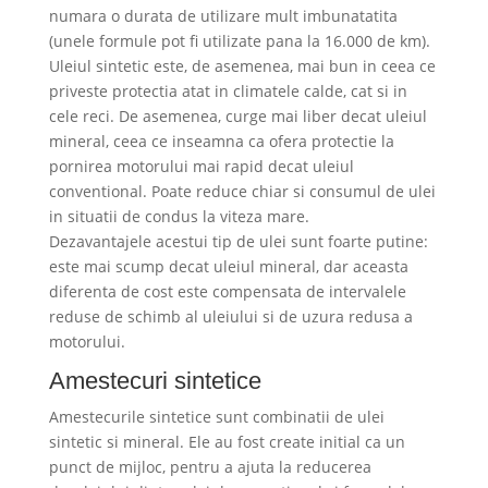
numara o durata de utilizare mult imbunatatita
(unele formule pot fi utilizate pana la 16.000 de km).
Uleiul sintetic este, de asemenea, mai bun in ceea ce
priveste protectia atat in climatele calde, cat si in
cele reci. De asemenea, curge mai liber decat uleiul
mineral, ceea ce inseamna ca ofera protectie la
pornirea motorului mai rapid decat uleiul
conventional. Poate reduce chiar si consumul de ulei
in situatii de condus la viteza mare.
Dezavantajele acestui tip de ulei sunt foarte putine:
este mai scump decat uleiul mineral, dar aceasta
diferenta de cost este compensata de intervalele
reduse de schimb al uleiului si de uzura redusa a
motorului.
Amestecuri sintetice
Amestecurile sintetice sunt combinatii de ulei
sintetic si mineral. Ele au fost create initial ca un
punct de mijloc, pentru a ajuta la reducerea