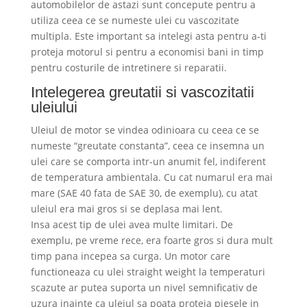
automobilelor de astazi sunt concepute pentru a
utiliza ceea ce se numeste ulei cu vascozitate
multipla. Este important sa intelegi asta pentru a-ti
proteja motorul si pentru a economisi bani in timp
pentru costurile de intretinere si reparatii.
Intelegerea greutatii si vascozitatii
uleiului
Uleiul de motor se vindea odinioara cu ceea ce se
numeste “greutate constanta”, ceea ce insemna un
ulei care se comporta intr-un anumit fel, indiferent
de temperatura ambientala. Cu cat numarul era mai
mare (SAE 40 fata de SAE 30, de exemplu), cu atat
uleiul era mai gros si se deplasa mai lent.
Insa acest tip de ulei avea multe limitari. De
exemplu, pe vreme rece, era foarte gros si dura mult
timp pana incepea sa curga. Un motor care
functioneaza cu ulei straight weight la temperaturi
scazute ar putea suporta un nivel semnificativ de
uzura inainte ca uleiul sa poata proteja piesele in