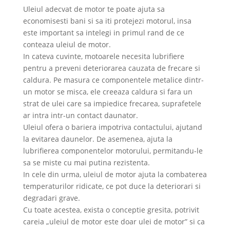
Uleiul adecvat de motor te poate ajuta sa
economisesti bani si sa iti protejezi motorul, insa
este important sa intelegi in primul rand de ce
conteaza uleiul de motor.
In cateva cuvinte, motoarele necesita lubrifiere
pentru a preveni deteriorarea cauzata de frecare si
caldura. Pe masura ce componentele metalice dintr-
un motor se misca, ele creeaza caldura si fara un
strat de ulei care sa impiedice frecarea, suprafetele
ar intra intr-un contact daunator.
Uleiul ofera o bariera impotriva contactului, ajutand
la evitarea daunelor. De asemenea, ajuta la
lubrifierea componentelor motorului, permitandu-le
sa se miste cu mai putina rezistenta.
In cele din urma, uleiul de motor ajuta la combaterea
temperaturilor ridicate, ce pot duce la deteriorari si
degradari grave.
Cu toate acestea, exista o conceptie gresita, potrivit
careia „uleiul de motor este doar ulei de motor” si ca