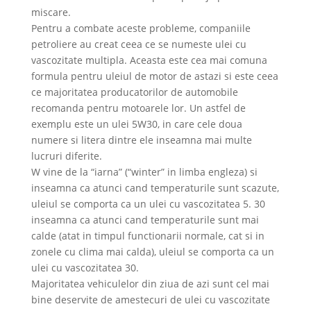
miscare.
Pentru a combate aceste probleme, companiile
petroliere au creat ceea ce se numeste ulei cu
vascozitate multipla. Aceasta este cea mai comuna
formula pentru uleiul de motor de astazi si este ceea
ce majoritatea producatorilor de automobile
recomanda pentru motoarele lor. Un astfel de
exemplu este un ulei 5W30, in care cele doua
numere si litera dintre ele inseamna mai multe
lucruri diferite.
W vine de la “iarna” (“winter” in limba engleza) si
inseamna ca atunci cand temperaturile sunt scazute,
uleiul se comporta ca un ulei cu vascozitatea 5. 30
inseamna ca atunci cand temperaturile sunt mai
calde (atat in timpul functionarii normale, cat si in
zonele cu clima mai calda), uleiul se comporta ca un
ulei cu vascozitatea 30.
Majoritatea vehiculelor din ziua de azi sunt cel mai
bine deservite de amestecuri de ulei cu vascozitate