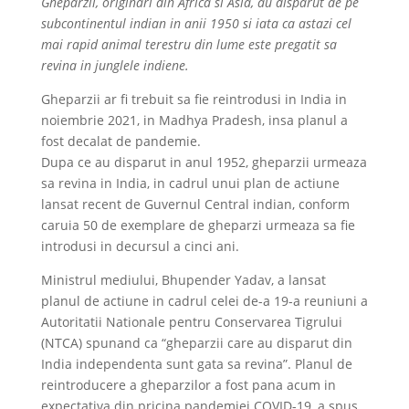
Gheparzii, originari din Africa si Asia, au disparut de pe
subcontinentul indian in anii 1950 si iata ca astazi cel
mai rapid animal terestru din lume este pregatit sa
revina in junglele indiene.
Gheparzii ar fi trebuit sa fie reintrodusi in India in
noiembrie 2021, in Madhya Pradesh, insa planul a
fost decalat de pandemie.
Dupa ce au disparut in anul 1952, gheparzii urmeaza
sa revina in India, in cadrul unui plan de actiune
lansat recent de Guvernul Central indian, conform
caruia 50 de exemplare de gheparzi urmeaza sa fie
introdusi in decursul a cinci ani.
Ministrul mediului, Bhupender Yadav, a lansat
planul de actiune in cadrul celei de-a 19-a reuniuni a
Autoritatii Nationale pentru Conservarea Tigrului
(NTCA) spunand ca “gheparzii care au disparut din
India independenta sunt gata sa revina”. Planul de
reintroducere a gheparzilor a fost pana acum in
expectativa din pricina pandemiei COVID-19, a spus