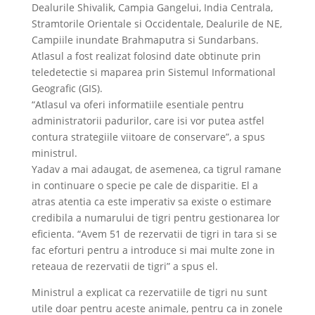
Dealurile Shivalik, Campia Gangelui, India Centrala,
Stramtorile Orientale si Occidentale, Dealurile de NE,
Campiile inundate Brahmaputra si Sundarbans.
Atlasul a fost realizat folosind date obtinute prin
teledetectie si maparea prin Sistemul Informational
Geografic (GIS).
“Atlasul va oferi informatiile esentiale pentru
administratorii padurilor, care isi vor putea astfel
contura strategiile viitoare de conservare”, a spus
ministrul.
Yadav a mai adaugat, de asemenea, ca tigrul ramane
in continuare o specie pe cale de disparitie. El a
atras atentia ca este imperativ sa existe o estimare
credibila a numarului de tigri pentru gestionarea lor
eficienta. “Avem 51 de rezervatii de tigri in tara si se
fac eforturi pentru a introduce si mai multe zone in
reteaua de rezervatii de tigri” a spus el.
Ministrul a explicat ca rezervatiile de tigri nu sunt
utile doar pentru aceste animale, pentru ca in zonele