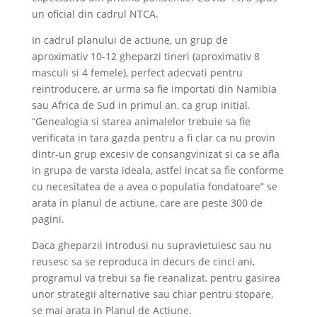
un oficial din cadrul NTCA.
In cadrul planului de actiune, un grup de
aproximativ 10-12 gheparzi tineri (aproximativ 8
masculi si 4 femele), perfect adecvati pentru
reintroducere, ar urma sa fie importati din Namibia
sau Africa de Sud in primul an, ca grup initial.
“Genealogia si starea animalelor trebuie sa fie
verificata in tara gazda pentru a fi clar ca nu provin
dintr-un grup excesiv de consangvinizat si ca se afla
in grupa de varsta ideala, astfel incat sa fie conforme
cu necesitatea de a avea o populatia fondatoare” se
arata in planul de actiune, care are peste 300 de
pagini.
Daca gheparzii introdusi nu supravietuiesc sau nu
reusesc sa se reproduca in decurs de cinci ani,
programul va trebui sa fie reanalizat, pentru gasirea
unor strategii alternative sau chiar pentru stopare,
se mai arata in Planul de Actiune.