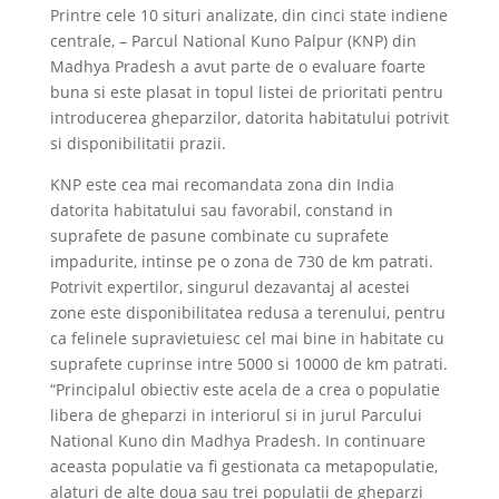
Printre cele 10 situri analizate, din cinci state indiene
centrale, – Parcul National Kuno Palpur (KNP) din
Madhya Pradesh a avut parte de o evaluare foarte
buna si este plasat in topul listei de prioritati pentru
introducerea gheparzilor, datorita habitatului potrivit
si disponibilitatii prazii.
KNP este cea mai recomandata zona din India
datorita habitatului sau favorabil, constand in
suprafete de pasune combinate cu suprafete
impadurite, intinse pe o zona de 730 de km patrati.
Potrivit expertilor, singurul dezavantaj al acestei
zone este disponibilitatea redusa a terenului, pentru
ca felinele supravietuiesc cel mai bine in habitate cu
suprafete cuprinse intre 5000 si 10000 de km patrati.
“Principalul obiectiv este acela de a crea o populatie
libera de gheparzi in interiorul si in jurul Parcului
National Kuno din Madhya Pradesh. In continuare
aceasta populatie va fi gestionata ca metapopulatie,
alaturi de alte doua sau trei populatii de gheparzi