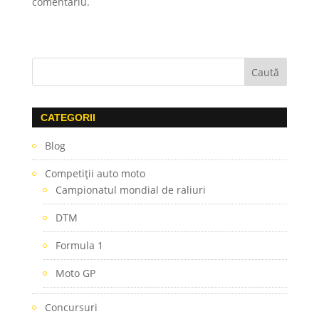
comentariu.
CATEGORII
Blog
Competiţii auto moto
Campionatul mondial de raliuri
DTM
Formula 1
Moto GP
Concursuri