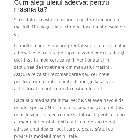
Cum alegi uleiul adecvat pentru
masina ta?
Si de data aceasta va trebui sa apelezi la manualul
masinii. Nu alege uleiul sintetic daca nu ai nevoie de
el.
La multe modele mai noi, greutatea uleiului de motor
adecvat este trecuta pe capacul zonei in care adaugi
ulei, insa in mod cert ea va fi mentionata si in
sectiunea de intretinere din manualul masinii.
Asigura-te ca stii recomandarile sau cerintele
producatorului auto inainte de merge la service,
astfel incat sa poti controla costul uleiului.
Daca ai o masina mult mai veche, vei avea nevoie de
un ulei special? Nu si daca masina merge bine! Daca
nu esti sigur ce ulei trebuie sa folosesti pentru ca nu
ai manualul masinii, poti cauta online sau te poti
adresa unui dealer local care te poate sfatui cu
privire la modelul masinii tale.