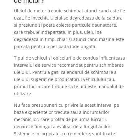
de motor?
Uleiul de motor trebuie schimbat atunci cand este fie
uzat, fie invechit. Uleiul se degradeaza de la caldura
si presiune si poate colecta particule daunatoare,
care trebuie indepartate. In plus, uleiul se
degradeaza in timp, chiar si atunci cand masina este
parcata pentru o perioada indelungata.
Tipul de vehicul si obiceiurile de condus influenteaza
intervalul de service recomandat pentru schimbarea
uleiului. Pentru a gasi calendarul de schimbare a
uleiului sugerat de producatorul vehiculului tau,
primul loc in care trebuie sa te uiti este manualul de
utilizare.
Nu face presupuneri cu privire la acest interval pe
baza experientelor trecute sau a indrumarilor
mecanicilor, care profita de pe urma lucrarii,
deoarece timingul a evoluat de-a lungul anilor.
Sistemele incorporate, cu remindere, sunt foarte