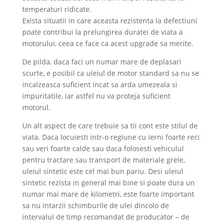
temperaturi ridicate.
Exista situatii in care aceasta rezistenta la defectiuni
poate contribui la prelungirea duratei de viata a
motorului, ceea ce face ca acest upgrade sa merite.
De pilda, daca faci un numar mare de deplasari
scurte, e posibil ca uleiul de motor standard sa nu se
incalzeasca suficient incat sa arda umezeala si
impuritatile, iar astfel nu va proteja suficient
motorul.
Un alt aspect de care trebuie sa tii cont este stilul de
viata. Daca locuiesti intr-o regiune cu ierni foarte reci
sau veri foarte calde sau daca folosesti vehiculul
pentru tractare sau transport de materiale grele,
uleiul sintetic este cel mai bun pariu. Desi uleiul
sintetic rezista in general mai bine si poate dura un
numar mai mare de kilometri, este foarte important
sa nu intarzii schimburile de ulei dincolo de
intervalul de timp recomandat de producator – de