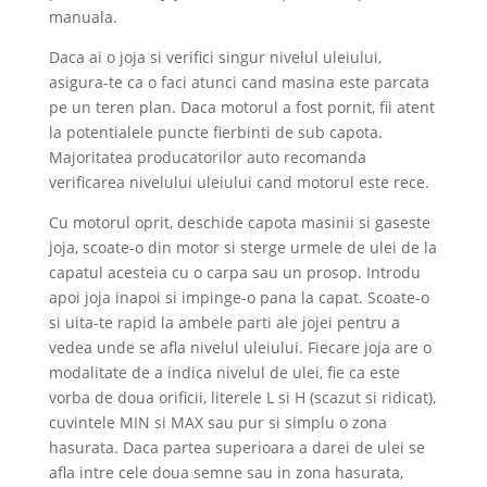
manuala.
Daca ai o joja si verifici singur nivelul uleiului,
asigura-te ca o faci atunci cand masina este parcata
pe un teren plan. Daca motorul a fost pornit, fii atent
la potentialele puncte fierbinti de sub capota.
Majoritatea producatorilor auto recomanda
verificarea nivelului uleiului cand motorul este rece.
Cu motorul oprit, deschide capota masinii si gaseste
joja, scoate-o din motor si sterge urmele de ulei de la
capatul acesteia cu o carpa sau un prosop. Introdu
apoi joja inapoi si impinge-o pana la capat. Scoate-o
si uita-te rapid la ambele parti ale jojei pentru a
vedea unde se afla nivelul uleiului. Fiecare joja are o
modalitate de a indica nivelul de ulei, fie ca este
vorba de doua orificii, literele L si H (scazut si ridicat),
cuvintele MIN si MAX sau pur si simplu o zona
hasurata. Daca partea superioara a darei de ulei se
afla intre cele doua semne sau in zona hasurata,