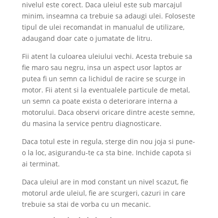
nivelul este corect. Daca uleiul este sub marcajul
minim, inseamna ca trebuie sa adaugi ulei. Foloseste
tipul de ulei recomandat in manualul de utilizare,
adaugand doar cate o jumatate de litru.
Fii atent la culoarea uleiului vechi. Acesta trebuie sa
fie maro sau negru, insa un aspect usor laptos ar
putea fi un semn ca lichidul de racire se scurge in
motor. Fii atent si la eventualele particule de metal,
un semn ca poate exista o deteriorare interna a
motorului. Daca observi oricare dintre aceste semne,
du masina la service pentru diagnosticare.
Daca totul este in regula, sterge din nou joja si pune-
o la loc, asigurandu-te ca sta bine. Inchide capota si
ai terminat.
Daca uleiul are in mod constant un nivel scazut, fie
motorul arde uleiul, fie are scurgeri, cazuri in care
trebuie sa stai de vorba cu un mecanic.