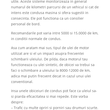
utile. Aceste sisteme monitorizeaza in general
numarul de kilometri parcursi de un vehicul si cat de
intens este condusa masina si ofera sugestii in
consecinta. Ele pot functiona ca un consilier
personal de bord.
Recomandarile pot varia intre 5000 si 15.0000 de km,
in conditii normale de condus.
Asa cum aratam mai sus, tipul de ulei de motor
utilizat are si el un impact asupra frecventei
schimbarii uleiului. De pilda, daca motorul tau
functioneaza cu ulei sintetic, de obicei va trebui sa
faci o schimbare a uleiului la 8000-12000 de km,
adica mai putin frecvent decat in cazul unui ulei
conventional.
Insa unele obiceiuri de condus pot face ca uleiul sa-
si piarda eficacitatea si mai repede. Este vorba
despre:
– Trafic cu multe opriri si porniri sau drumuri scurte.