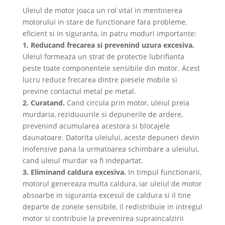
Uleiul de motor joaca un rol vital in mentinerea
motorului in stare de functionare fara probleme,
eficient si in siguranta, in patru moduri importante:
1. Reducand frecarea si prevenind uzura excesiva.
Uleiul formeaza un strat de protectie lubrifianta
peste toate componentele sensibile din motor. Acest
lucru reduce frecarea dintre piesele mobile si
previne contactul metal pe metal.
2. Curatand.
Cand circula prin motor, uleiul preia
murdaria, reziduuurile si depunerile de ardere,
prevenind acumularea acestora si blocajele
daunatoare. Datorita uleiului, aceste depuneri devin
inofensive pana la urmatoarea schimbare a uleiului,
cand uleiul murdar va fi indepartat.
3. Eliminand caldura excesiva.
In timpul functionarii,
motorul genereaza multa caldura, iar uleiul de motor
absoarbe in siguranta excesul de caldura si il tine
departe de zonele sensibile, il redistribuie in intregul
motor si contribuie la prevenirea supraincalzirii