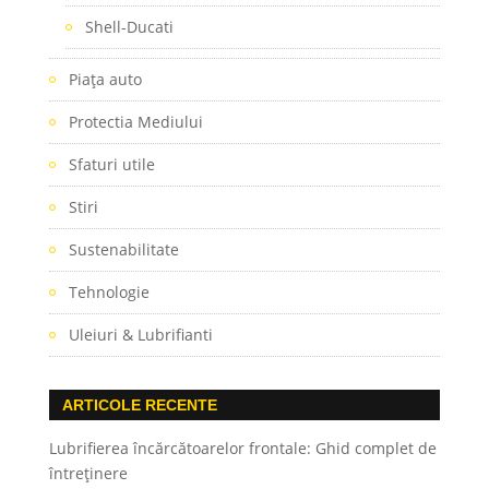
Shell-Ducati
Piaţa auto
Protectia Mediului
Sfaturi utile
Stiri
Sustenabilitate
Tehnologie
Uleiuri & Lubrifianti
ARTICOLE RECENTE
Lubrifierea încărcătoarelor frontale: Ghid complet de
întreținere