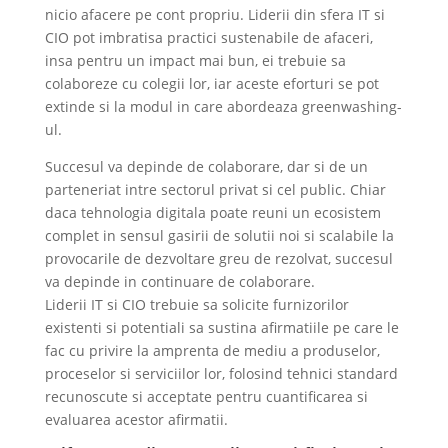
nicio afacere pe cont propriu. Liderii din sfera IT si
CIO pot imbratisa practici sustenabile de afaceri,
insa pentru un impact mai bun, ei trebuie sa
colaboreze cu colegii lor, iar aceste eforturi se pot
extinde si la modul in care abordeaza greenwashing-
ul.
Succesul va depinde de colaborare, dar si de un
parteneriat intre sectorul privat si cel public. Chiar
daca tehnologia digitala poate reuni un ecosistem
complet in sensul gasirii de solutii noi si scalabile la
provocarile de dezvoltare greu de rezolvat, succesul
va depinde in continuare de colaborare.
Liderii IT si CIO trebuie sa solicite furnizorilor
existenti si potentiali sa sustina afirmatiile pe care le
fac cu privire la amprenta de mediu a produselor,
proceselor si serviciilor lor, folosind tehnici standard
recunoscute si acceptate pentru cuantificarea si
evaluarea acestor afirmatii.