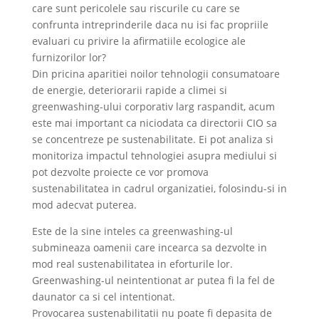
care sunt pericolele sau riscurile cu care se
confrunta intreprinderile daca nu isi fac propriile
evaluari cu privire la afirmatiile ecologice ale
furnizorilor lor?
Din pricina aparitiei noilor tehnologii consumatoare
de energie, deteriorarii rapide a climei si
greenwashing-ului corporativ larg raspandit, acum
este mai important ca niciodata ca directorii CIO sa
se concentreze pe sustenabilitate. Ei pot analiza si
monitoriza impactul tehnologiei asupra mediului si
pot dezvolte proiecte ce vor promova
sustenabilitatea in cadrul organizatiei, folosindu-si in
mod adecvat puterea.
Este de la sine inteles ca greenwashing-ul
submineaza oamenii care incearca sa dezvolte in
mod real sustenabilitatea in eforturile lor.
Greenwashing-ul neintentionat ar putea fi la fel de
daunator ca si cel intentionat.
Provocarea sustenabilitatii nu poate fi depasita de