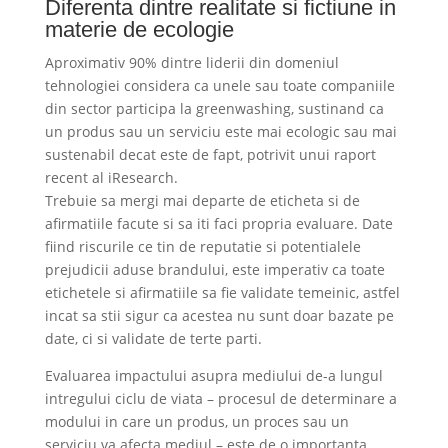
Diferenta dintre realitate si fictiune in
materie de ecologie
Aproximativ 90% dintre liderii din domeniul
tehnologiei considera ca unele sau toate companiile
din sector participa la greenwashing, sustinand ca
un produs sau un serviciu este mai ecologic sau mai
sustenabil decat este de fapt, potrivit unui raport
recent al iResearch.
Trebuie sa mergi mai departe de eticheta si de
afirmatiile facute si sa iti faci propria evaluare. Date
fiind riscurile ce tin de reputatie si potentialele
prejudicii aduse brandului, este imperativ ca toate
etichetele si afirmatiile sa fie validate temeinic, astfel
incat sa stii sigur ca acestea nu sunt doar bazate pe
date, ci si validate de terte parti.
Evaluarea impactului asupra mediului de-a lungul
intregului ciclu de viata – procesul de determinare a
modului in care un produs, un proces sau un
serviciu va afecta mediul – este de o importanta