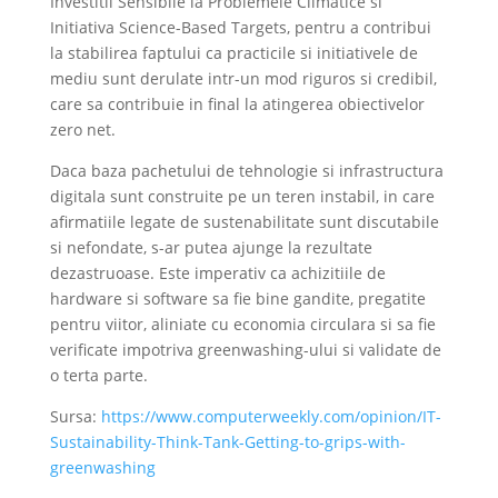
Investitii Sensibile la Problemele Climatice si
Initiativa Science-Based Targets, pentru a contribui
la stabilirea faptului ca practicile si initiativele de
mediu sunt derulate intr-un mod riguros si credibil,
care sa contribuie in final la atingerea obiectivelor
zero net.
Daca baza pachetului de tehnologie si infrastructura
digitala sunt construite pe un teren instabil, in care
afirmatiile legate de sustenabilitate sunt discutabile
si nefondate, s-ar putea ajunge la rezultate
dezastruoase. Este imperativ ca achizitiile de
hardware si software sa fie bine gandite, pregatite
pentru viitor, aliniate cu economia circulara si sa fie
verificate impotriva greenwashing-ului si validate de
o terta parte.
Sursa:
https://www.computerweekly.com/opinion/IT-
Sustainability-Think-Tank-Getting-to-grips-with-
greenwashing