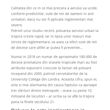
Calitatea din ce in ce mai precara a aerului va ucide,
conform predictiilor, sute de mii de oameni in anii
urmatori, daca nu vor fi aplicate reglementari mai
severe.
Potrivit unui studiu recent, poluarea aerului urban la
tropice creste rapid, iar in lipsa unor masuri mai
stricte de reglementare, va avea ca efect sute de mii
de decese care altfel ar putea fi prevenite…
Numai in 2018 un numar de aproximativ 180.000 de
decese premature din orasele tropicale mari au fost
atribuite expunerii crescute la factori de poluare
incepand din 2005, potrivit cercetatorilor de la
University College din Londra. Aceasta cifra, spun ei,
este si mai alarmanta din cauza faptului ca aproape
trei sferturi dintre metropole – orase cu peste 10
milioane de locuitori – ar urma sa se afle la tropice
pana la finele secolului 21.