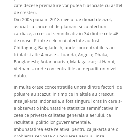
cate decese premature vor putea fi asociate cu astfel
de cresteri.
Din 2005 pana in 2018 nivelul de dioxid de azot,
asociat cu cancerul de plamani si cu afectiuni
cardiace, a crescut semnificativ in 34 dintre cele 46
de orase. Printre cele mai afectate au fost
Chittagong, Bangladesh, unde concentratiile s-au
triplat si alte 4 orase – Luanda, Angola; Dhaka,
Bangladesh; Antananarivo, Madagascar; si Hanoi,
Vietnam – unde concentratiile au depadit un nivel
dublu.
In multe orase concentratiile unora dintre factorii de
poluare au scazut, in timp ce in altele au crescut.
Insa Jakarta, Indonesia, a fost singurul oras in care s-
a observat o inbunatatire statistica semnificativa in
ceea ce priveste calitatea generala a aerului, ca
rezultat al politicilor guvernamentale.
Imbunatatirea este relativa, pentru ca Jakarta are o
problema serioasa cu poluarea aerului, insa