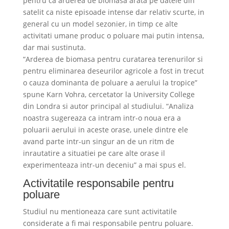
pentru ca arderea de biomasa arata pe datele din
satelit ca niste episoade intense dar relativ scurte, in
general cu un model sezonier, in timp ce alte
activitati umane produc o poluare mai putin intensa,
dar mai sustinuta.
“Arderea de biomasa pentru curatarea terenurilor si
pentru eliminarea deseurilor agricole a fost in trecut
o cauza dominanta de poluare a aerului la tropice”
spune Karn Vohra, cercetator la University College
din Londra si autor principal al studiului. “Analiza
noastra sugereaza ca intram intr-o noua era a
poluarii aerului in aceste orase, unele dintre ele
avand parte intr-un singur an de un ritm de
inrautatire a situatiei pe care alte orase il
experimenteaza intr-un deceniu” a mai spus el.
Activitatile responsabile pentru
poluare
Studiul nu mentioneaza care sunt activitatile
considerate a fi mai responsabile pentru poluare.