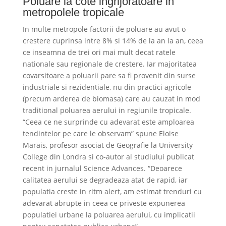
Poluare la cote ingrijoratoare in
metropolele tropicale
In multe metropole factorii de poluare au avut o
crestere cuprinsa intre 8% si 14% de la an la an, ceea
ce inseamna de trei ori mai mult decat ratele
nationale sau regionale de crestere. Iar majoritatea
covarsitoare a poluarii pare sa fi provenit din surse
industriale si rezidentiale, nu din practici agricole
(precum arderea de biomasa) care au cauzat in mod
traditional poluarea aerului in regiunile tropicale.
“Ceea ce ne surprinde cu adevarat este amploarea
tendintelor pe care le observam” spune Eloise
Marais, profesor asociat de Geografie la University
College din Londra si co-autor al studiului publicat
recent in jurnalul Science Advances. “Deoarece
calitatea aerului se degradeaza atat de rapid, iar
populatia creste in ritm alert, am estimat trenduri cu
adevarat abrupte in ceea ce priveste expunerea
populatiei urbane la poluarea aerului, cu implicatii