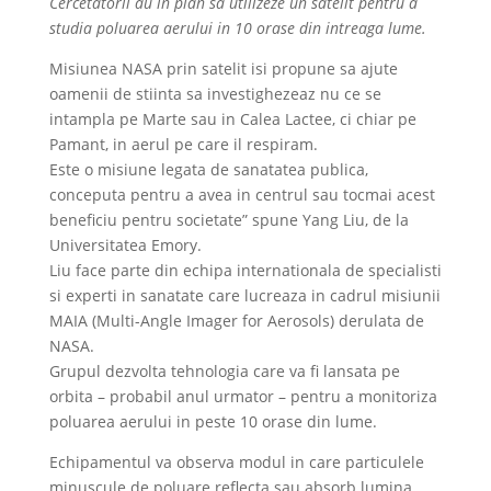
Cercetatorii au in plan sa utilizeze un satelit pentru a
studia poluarea aerului in 10 orase din intreaga lume.
Misiunea NASA prin satelit isi propune sa ajute
oamenii de stiinta sa investighezeaz nu ce se
intampla pe Marte sau in Calea Lactee, ci chiar pe
Pamant, in aerul pe care il respiram.
Este o misiune legata de sanatatea publica,
conceputa pentru a avea in centrul sau tocmai acest
beneficiu pentru societate” spune Yang Liu, de la
Universitatea Emory.
Liu face parte din echipa internationala de specialisti
si experti in sanatate care lucreaza in cadrul misiunii
MAIA (Multi-Angle Imager for Aerosols) derulata de
NASA.
Grupul dezvolta tehnologia care va fi lansata pe
orbita – probabil anul urmator – pentru a monitoriza
poluarea aerului in peste 10 orase din lume.
Echipamentul va observa modul in care particulele
minuscule de poluare reflecta sau absorb lumina.