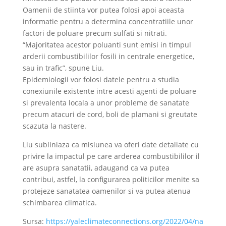
Oamenii de stiinta vor putea folosi apoi aceasta
informatie pentru a determina concentratiile unor
factori de poluare precum sulfati si nitrati.
“Majoritatea acestor poluanti sunt emisi in timpul
arderii combustibililor fosili in centrale energetice,
sau in trafic”, spune Liu.
Epidemiologii vor folosi datele pentru a studia
conexiunile existente intre acesti agenti de poluare
si prevalenta locala a unor probleme de sanatate
precum atacuri de cord, boli de plamani si greutate
scazuta la nastere.
Liu subliniaza ca misiunea va oferi date detaliate cu
privire la impactul pe care arderea combustibililor il
are asupra sanatatii, adaugand ca va putea
contribui, astfel, la configurarea politicilor menite sa
protejeze sanatatea oamenilor si va putea atenua
schimbarea climatica.
Sursa:
https://yaleclimateconnections.org/2022/04/na