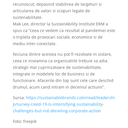
recunoscut, depasind stabilirea de targeturi si
articularea de valori si scopuri legate de
sustenabilitate.
Mak Lee, director la SustainAbility Institute ERM a
spus ca “ceea ce vedem ca rezultat al pandemiei este
o tripleta de provocari sociale, economice si de
mediu inter-conectate.
Niciuna dintre acestea nu pot fi rezolvate in izolare,
ceea ce inseamna ca organizatiile trebuie sa aiba
strategii mai cuprinzatoare de sustenabilitate,
integrate in modelele lor de business si de
functionare. Afacerile din top sunt cele care deschid
drumul, acum cand intram in deceniul actiunii”.
Sursa:
https://sustainablebrands.com/read/leadershi
p/survey-covid-19-is-intensifying-sustainability-
challenges-but-not-derailing-corporate-action
Foto: freepik