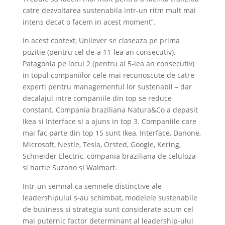
catre dezvoltarea sustenabila intr-un ritm mult mai
intens decat o facem in acest moment”.
In acest context, Unilever se claseaza pe prima
pozitie (pentru cel de-a 11-lea an consecutiv),
Patagonia pe locul 2 (pentru al 5-lea an consecutiv)
in topul companiilor cele mai recunoscute de catre
experti pentru managementul lor sustenabil – dar
decalajul intre companiile din top se reduce
constant. Compania braziliana Natura&Co a depasit
Ikea si Interface si a ajuns in top 3. Companiile care
mai fac parte din top 15 sunt Ikea, Interface, Danone,
Microsoft, Nestle, Tesla, Orsted, Google, Kering,
Schneider Electric, compania braziliana de celuloza
si hartie Suzano si Walmart.
Intr-un semnal ca semnele distinctive ale
leadershipului s-au schimbat, modelele sustenabile
de business si strategia sunt considerate acum cel
mai puternic factor determinant al leadership-ului