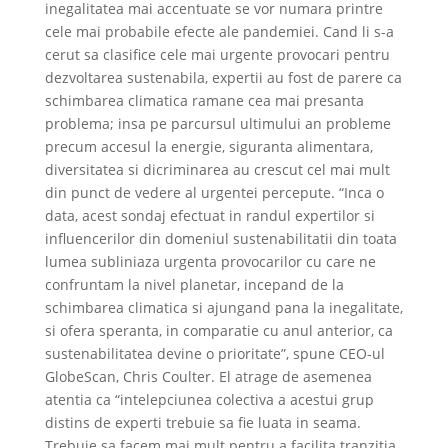
inegalitatea mai accentuate se vor numara printre
cele mai probabile efecte ale pandemiei. Cand li s-a
cerut sa clasifice cele mai urgente provocari pentru
dezvoltarea sustenabila, expertii au fost de parere ca
schimbarea climatica ramane cea mai presanta
problema; insa pe parcursul ultimului an probleme
precum accesul la energie, siguranta alimentara,
diversitatea si dicriminarea au crescut cel mai mult
din punct de vedere al urgentei percepute. “Inca o
data, acest sondaj efectuat in randul expertilor si
influencerilor din domeniul sustenabilitatii din toata
lumea subliniaza urgenta provocarilor cu care ne
confruntam la nivel planetar, incepand de la
schimbarea climatica si ajungand pana la inegalitate,
si ofera speranta, in comparatie cu anul anterior, ca
sustenabilitatea devine o prioritate”, spune CEO-ul
GlobeScan, Chris Coulter. El atrage de asemenea
atentia ca “intelepciunea colectiva a acestui grup
distins de experti trebuie sa fie luata in seama.
Trebuie sa facem mai mult pentru a facilita tranzitia