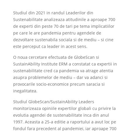
Studiul din 2021 in randul Leaderilor din
Sustenabilitate analizeaza atitudinile a aproape 700
de experti din peste 70 de tari pe tema implicatiilor
pe care le are pandemia pentru agendele de
dezvoltare sustenabila sociala si de mediu – si cine
este perceput ca leader in acest sens.
O noua cercetare efectuata de GlobeScan si
SustainAbility Institute ERM a constatat ca expertii in
sustenabilitate cred ca pandemia va atrage atentia
asupra problemelor de mediu – dar va adanci si
provocarile socio-economice precum saracia si
inegalitatea.
Studiul GlobeScan/SustainAbility Leaders
monitorizeaza opiniile expertilor globali cu privire la
evolutia agendei de sustenabilitate inca din anul
1997. Aceasta a 25-a editie a raportului a avut loc pe
fondul fara precedent al pandemiei, iar aproape 700