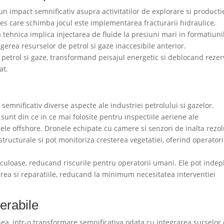
n impact semnificativ asupra activitatilor de explorare si producti
gres care schimba jocul este implementarea fracturarii hidraulice,
tehnica implica injectarea de fluide la presiuni mari in formatiuni
gerea resurselor de petrol si gaze inaccesibile anterior.
e petrol si gaze, transformand peisajul energetic si deblocand reze
at.
semnificativ diverse aspecte ale industriei petrolului si gazelor.
sunt din ce in ce mai folosite pentru inspectiile aeriene ale
rmele offshore. Dronele echipate cu camere si senzori de inalta rezol
 structurale si pot monitoriza cresterea vegetatiei, oferind operatori
iculoase, reducand riscurile pentru operatorii umani. Ele pot indepl
erea si reparatiile, reducand la minimum necesitatea interventiei
erabile
ea, intr-o transformare semnificativa odata cu integrarea surselor