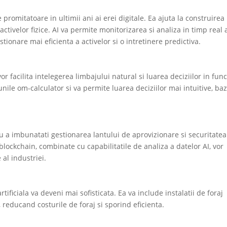
 promitatoare in ultimii ani ai erei digitale. Ea ajuta la construirea
activelor fizice. AI va permite monitorizarea si analiza in timp real 
tionare mai eficienta a activelor si o intretinere predictiva.
or facilita intelegerea limbajului natural si luarea deciziilor in func
nile om-calculator si va permite luarea deciziilor mai intuitive, ba
ru a imbunatati gestionarea lantului de aprovizionare si securitatea
blockchain, combinate cu capabilitatile de analiza a datelor AI, vor
al industriei.
ificiala va deveni mai sofisticata. Ea va include instalatii de foraj
reducand costurile de foraj si sporind eficienta.