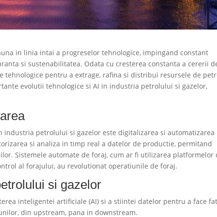
eauna in linia intai a progreselor tehnologice, impingand constant
guranta si sustenabilitatea. Odata cu cresterea constanta a cererii d
 tehnologice pentru a extrage, rafina si distribui resursele de petr
ante evolutii tehnologice si AI in industria petrolului si gazelor,
zarea
 industria petrolului si gazelor este digitalizarea si automatizarea
torizarea si analiza in timp real a datelor de productie, permitand
ilor. Sistemele automate de foraj, cum ar fi utilizarea platformelor
trol al forajului, au revolutionat operatiunile de foraj.
petrolului si gazelor
ea inteligentei artificiale (AI) si a stiintei datelor pentru a face fa
iunilor, din upstream, pana in downstream.