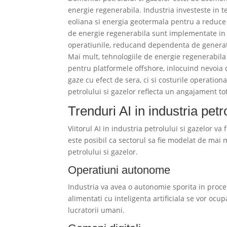
energie regenerabila. Industria investeste in t
eoliana si energia geotermala pentru a reduce 
de energie regenerabila sunt implementate in z
operatiunile, reducand dependenta de generatoa
Mai mult, tehnologiile de energie regenerabila 
pentru platformele offshore, inlocuind nevoia 
gaze cu efect de sera, ci si costurile operatio
petrolului si gazelor reflecta un angajament to
Trenduri AI in industria petr
Viitorul AI in industria petrolului si gazelor v
este posibil ca sectorul sa fie modelat de mai m
petrolului si gazelor.
Operatiuni autonome
Industria va avea o autonomie sporita in proce
alimentati cu inteligenta artificiala se vor oc
lucratorii umani.