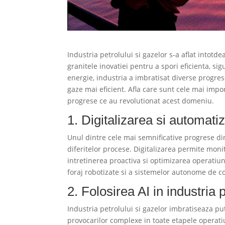
Industria petrolului si gazelor s-a aflat intotd
granitele inovatiei pentru a spori eficienta, si
energie, industria a imbratisat diverse progrese
gaze mai eficient. Afla care sunt cele mai import
progrese ce au revolutionat acest domeniu.
1. Digitalizarea si automati
Unul dintre cele mai semnificative progrese din
diferitelor procese. Digitalizarea permite moni
intretinerea proactiva si optimizarea operatiun
foraj robotizate si a sistemelor autonome de con
2. Folosirea AI in industria 
Industria petrolului si gazelor imbratiseaza puter
provocarilor complexe in toate etapele operat