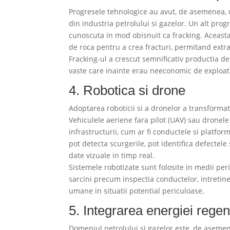
Progresele tehnologice au avut, de asemenea, u
din industria petrolului si gazelor. Un alt pro
cunoscuta in mod obisnuit ca fracking. Aceasta 
de roca pentru a crea fracturi, permitand extra
Fracking-ul a crescut semnificativ productia d
vaste care inainte erau neeconomic de exploat
4. Robotica si drone
Adoptarea roboticii si a dronelor a transformat 
Vehiculele aeriene fara pilot (UAV) sau dronele 
infrastructurii, cum ar fi conductele si platfo
pot detecta scurgerile, pot identifica defectele
date vizuale in timp real.
Sistemele robotizate sunt folosite in medii per
sarcini precum inspectia conductelor, intretin
umane in situatii potential periculoase.
5. Integrarea energiei regen
Domeniul petrolului si gazelor este, de asemen