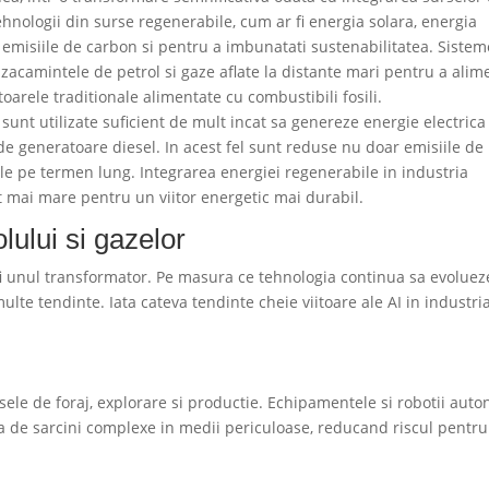
ehnologii din surse regenerabile, cum ar fi energia solara, energia
emisiile de carbon si pentru a imbunatati sustenabilitatea. Sistem
acamintele de petrol si gaze aflate la distante mari pentru a alim
rele traditionale alimentate cu combustibili fosili.
sunt utilizate suficient de mult incat sa genereze energie electrica
de generatoare diesel. In acest fel sunt reduse nu doar emisiile de
nale pe termen lung. Integrarea energiei regenerabile in industria
t mai mare pentru un viitor energetic mai durabil.
olului si gazelor
a fi unul transformator. Pe masura ce tehnologia continua sa evoluez
ulte tendinte. Iata cateva tendinte cheie viitoare ale AI in industri
sele de foraj, explorare si productie. Echipamentele si robotii aut
upa de sarcini complexe in medii periculoase, reducand riscul pentru