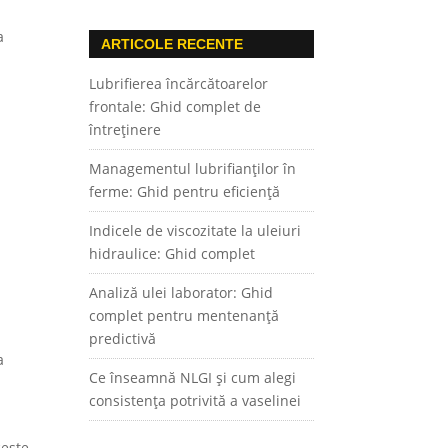
a
ARTICOLE RECENTE
Lubrifierea încărcătoarelor
frontale: Ghid complet de
întreținere
Managementul lubrifianților în
ferme: Ghid pentru eficiență
Indicele de viscozitate la uleiuri
hidraulice: Ghid complet
Analiză ulei laborator: Ghid
complet pentru mentenanță
predictivă
a
Ce înseamnă NLGI și cum alegi
consistența potrivită a vaselinei
ceste