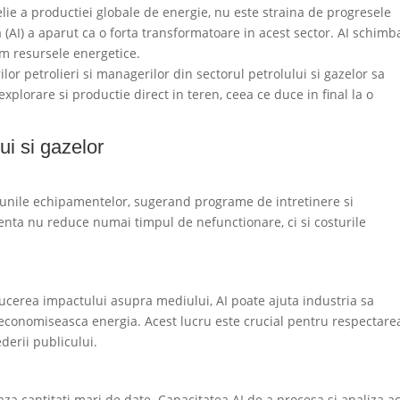
melie a productiei globale de energie, nu este straina de progresele
ala (AI) a aparut ca o forta transformatoare in acest sector. AI schimb
m resursele energetice.
or petrolieri si managerilor din sectorul petrolului si gazelor sa
plorare si productie direct in teren, ceea ce duce in final la o
lui si gazelor
tiunile echipamentelor, sugerand programe de intretinere si
ienta nu reduce numai timpul de nefunctionare, ci si costurile
ucerea impactului asupra mediului, AI poate ajuta industria sa
 economiseasca energia. Acest lucru este crucial pentru respectare
derii publicului.
aza cantitati mari de date. Capacitatea AI de a procesa si analiza a