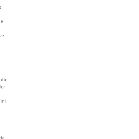
e
le
rve
utie
lor
ini
 de