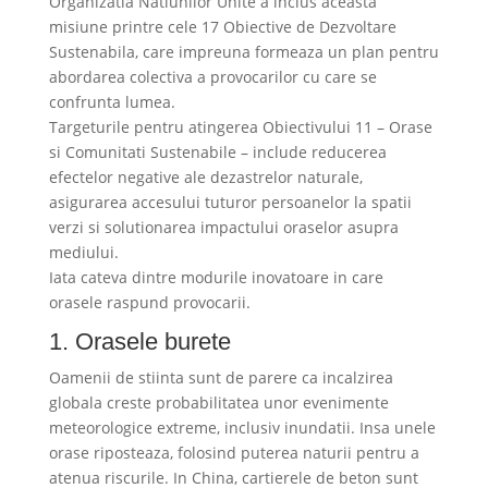
Organizatia Natiunilor Unite a inclus aceasta
misiune printre cele 17 Obiective de Dezvoltare
Sustenabila, care impreuna formeaza un plan pentru
abordarea colectiva a provocarilor cu care se
confrunta lumea.
Targeturile pentru atingerea Obiectivului 11 – Orase
si Comunitati Sustenabile – include reducerea
efectelor negative ale dezastrelor naturale,
asigurarea accesului tuturor persoanelor la spatii
verzi si solutionarea impactului oraselor asupra
mediului.
Iata cateva dintre modurile inovatoare in care
orasele raspund provocarii.
1. Orasele burete
Oamenii de stiinta sunt de parere ca incalzirea
globala creste probabilitatea unor evenimente
meteorologice extreme, inclusiv inundatii. Insa unele
orase riposteaza, folosind puterea naturii pentru a
atenua riscurile. In China, cartierele de beton sunt