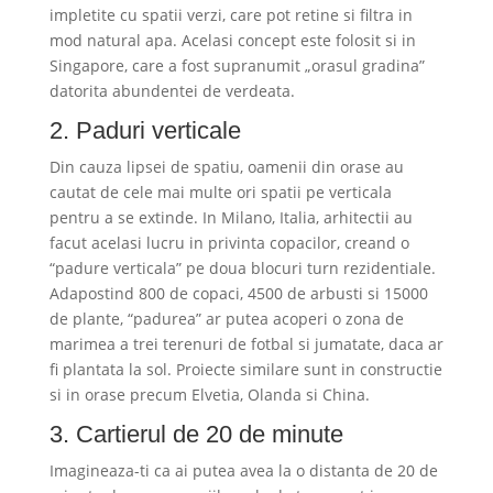
impletite cu spatii verzi, care pot retine si filtra in
mod natural apa. Acelasi concept este folosit si in
Singapore, care a fost supranumit „orasul gradina”
datorita abundentei de verdeata.
2. Paduri verticale
Din cauza lipsei de spatiu, oamenii din orase au
cautat de cele mai multe ori spatii pe verticala
pentru a se extinde. In Milano, Italia, arhitectii au
facut acelasi lucru in privinta copacilor, creand o
“padure verticala” pe doua blocuri turn rezidentiale.
Adapostind 800 de copaci, 4500 de arbusti si 15000
de plante, “padurea” ar putea acoperi o zona de
marimea a trei terenuri de fotbal si jumatate, daca ar
fi plantata la sol. Proiecte similare sunt in constructie
si in orase precum Elvetia, Olanda si China.
3. Cartierul de 20 de minute
Imagineaza-ti ca ai putea avea la o distanta de 20 de