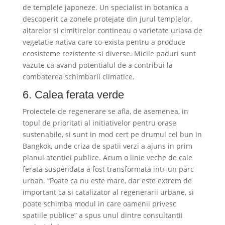
de templele japoneze. Un specialist in botanica a
descoperit ca zonele protejate din jurul templelor,
altarelor si cimitirelor contineau o varietate uriasa de
vegetatie nativa care co-exista pentru a produce
ecosisteme rezistente si diverse. Micile paduri sunt
vazute ca avand potentialul de a contribui la
combaterea schimbarii climatice.
6. Calea ferata verde
Proiectele de regenerare se afla, de asemenea, in
topul de prioritati al initiativelor pentru orase
sustenabile, si sunt in mod cert pe drumul cel bun in
Bangkok, unde criza de spatii verzi a ajuns in prim
planul atentiei publice. Acum o linie veche de cale
ferata suspendata a fost transformata intr-un parc
urban. “Poate ca nu este mare, dar este extrem de
important ca si catalizator al regenerarii urbane, si
poate schimba modul in care oamenii privesc
spatiile publice” a spus unul dintre consultantii