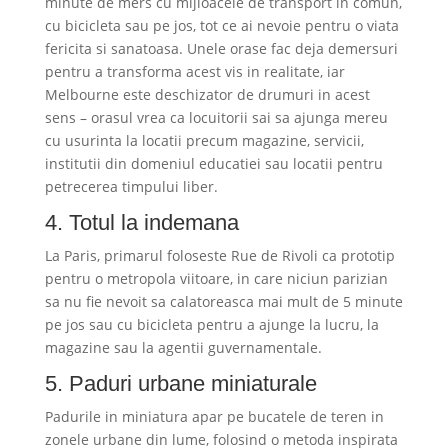
minute de mers cu mijloacele de transport in comun,
cu bicicleta sau pe jos, tot ce ai nevoie pentru o viata
fericita si sanatoasa. Unele orase fac deja demersuri
pentru a transforma acest vis in realitate, iar
Melbourne este deschizator de drumuri in acest
sens – orasul vrea ca locuitorii sai sa ajunga mereu
cu usurinta la locatii precum magazine, servicii,
institutii din domeniul educatiei sau locatii pentru
petrecerea timpului liber.
4. Totul la indemana
La Paris, primarul foloseste Rue de Rivoli ca prototip
pentru o metropola viitoare, in care niciun parizian
sa nu fie nevoit sa calatoreasca mai mult de 5 minute
pe jos sau cu bicicleta pentru a ajunge la lucru, la
magazine sau la agentii guvernamentale.
5. Paduri urbane miniaturale
Padurile in miniatura apar pe bucatele de teren in
zonele urbane din lume, folosind o metoda inspirata