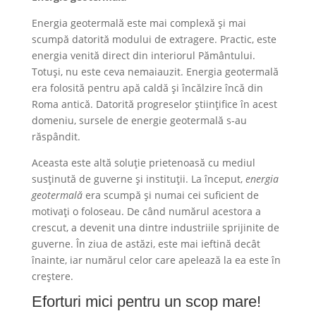
Energia geotermală este mai complexă și mai
scumpă datorită modului de extragere. Practic, este
energia venită direct din interiorul Pământului.
Totuși, nu este ceva nemaiauzit. Energia geotermală
era folosită pentru apă caldă și încălzire încă din
Roma antică. Datorită progreselor științifice în acest
domeniu, sursele de energie geotermală s-au
răspândit.
Aceasta este altă soluție prietenoasă cu mediul
susținută de guverne și instituții. La început,
energia
geotermală
era scumpă și numai cei suficient de
motivați o foloseau. De când numărul acestora a
crescut, a devenit una dintre industriile sprijinite de
guverne. În ziua de astăzi, este mai ieftină decât
înainte, iar numărul celor care apelează la ea este în
creștere.
Eforturi mici pentru un scop mare!