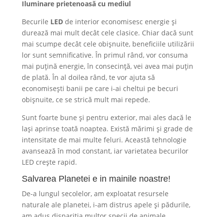
Iluminare prietenoasă cu mediul
Becurile
LED
de interior economisesc energie și
durează mai mult decât cele clasice. Chiar dacă sunt
mai scumpe decât cele obișnuite, beneficiile utilizării
lor sunt semnificative. În primul rând, vor consuma
mai puțină energie, în consecință, vei avea mai puțin
de plată. În al doilea rând, te vor ajuta să
economisești banii pe care i-ai cheltui pe becuri
obișnuite, ce se strică mult mai repede.
Sunt foarte bune și pentru exterior, mai ales dacă le
lași aprinse toată noaptea. Există mărimi și grade de
intensitate de mai multe feluri. Această tehnologie
avansează în mod constant, iar varietatea becurilor
LED crește rapid.
Salvarea Planetei e in mainile noastre!
De-a lungul secolelor, am exploatat resursele
naturale ale planetei, i-am distrus apele și pădurile,
am adus dispariția multor specii de animale.