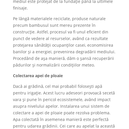
mediul este protejat de la fundație până la ultimele
finisaje.
Pe lângă materialele reciclate, produse naturale
precum bambusul sunt mereu prezente în
construcție. Astfel, procesul va fi unul eficient din
punct de vedere al resurselor, având ca rezultate
protejarea sănătății ocupanților casei, economisirea
banilor și a energiei, prevenirea degradării mediului.
Procedând de așa manieră, dăm o șansă recuperării
pădurilor și normalizării condițiilor meteo.
Colectarea apei de ploaie
Dacă ai grădină, cel mai probabil folosești apă
pentru irigație. Acest lucru adeseori provoacă secetă
vara și pune în pericol ecosistemele, având impact
asupra nivelului apelor. Instalarea unui sistem de
colectare a apei de ploaie poate rezolva problema.
Apa colectată în asemenea manieră este perfectă
pentru udarea grădinii. Cei care au apelat la această