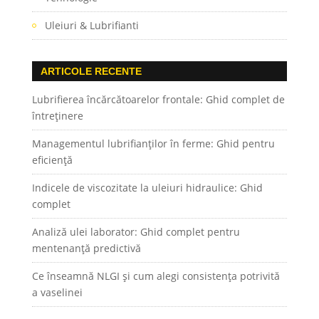
Uleiuri & Lubrifianti
ARTICOLE RECENTE
Lubrifierea încărcătoarelor frontale: Ghid complet de
întreținere
Managementul lubrifianților în ferme: Ghid pentru
eficiență
Indicele de viscozitate la uleiuri hidraulice: Ghid
complet
Analiză ulei laborator: Ghid complet pentru
mentenanță predictivă
Ce înseamnă NLGI și cum alegi consistența potrivită
a vaselinei