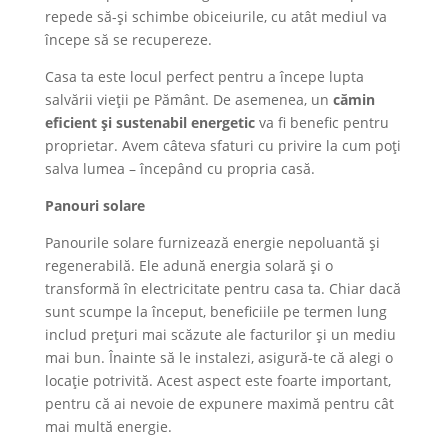
repede să-și schimbe obiceiurile, cu atât mediul va
începe să se recupereze.
Casa ta este locul perfect pentru a începe lupta
salvării vieții pe Pământ. De asemenea, un
cămin
eficient și sustenabil energetic
va fi benefic pentru
proprietar. Avem câteva sfaturi cu privire la cum poți
salva lumea – începând cu propria casă.
Panouri solare
Panourile solare furnizează energie nepoluantă și
regenerabilă. Ele adună energia solară și o
transformă în electricitate pentru casa ta. Chiar dacă
sunt scumpe la început, beneficiile pe termen lung
includ prețuri mai scăzute ale facturilor și un mediu
mai bun. Înainte să le instalezi, asigură-te că alegi o
locație potrivită. Acest aspect este foarte important,
pentru că ai nevoie de expunere maximă pentru cât
mai multă energie.