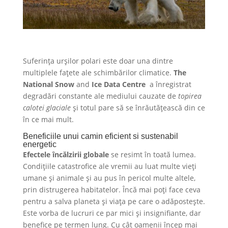
Suferința urșilor polari este doar una dintre
multiplele fațete ale schimbărilor climatice.
The
National Snow
and
Ice Data Centre
a înregistrat
degradări constante ale mediului cauzate de
topirea
calotei glaciale
și totul pare să se înrăutățească din ce
în ce mai mult.
Beneficiile unui camin eficient si sustenabil
energetic
Efectele încălzirii globale
se resimt în toată lumea.
Condițiile catastrofice ale vremii au luat multe vieți
umane și animale și au pus în pericol multe altele,
prin distrugerea habitatelor. Încă mai poți face ceva
pentru a salva planeta și viața pe care o adăpostește.
Este vorba de lucruri ce par mici și insignifiante, dar
benefice pe termen lung. Cu cât oamenii încep mai