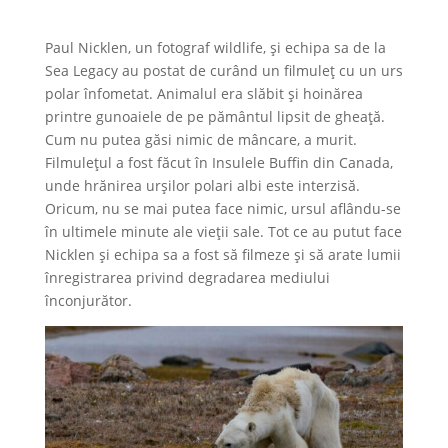
Paul Nicklen, un fotograf wildlife, și echipa sa de la
Sea Legacy au postat de curând un filmuleț cu un urs
polar înfometat. Animalul era slăbit și hoinărea
printre gunoaiele de pe pământul lipsit de gheață.
Cum nu putea găsi nimic de mâncare, a murit.
Filmulețul a fost făcut în Insulele Buffin din Canada,
unde hrănirea urșilor polari albi este interzisă.
Oricum, nu se mai putea face nimic, ursul aflându-se
în ultimele minute ale vieții sale. Tot ce au putut face
Nicklen și echipa sa a fost să filmeze și să arate lumii
înregistrarea privind degradarea mediului
înconjurător.