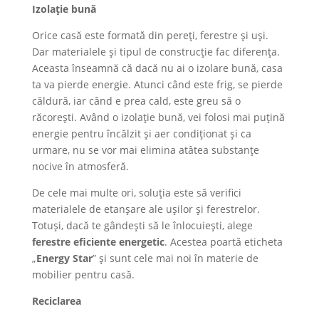
Izolație bună
Orice casă este formată din pereți, ferestre și uși.
Dar materialele și tipul de construcție fac diferența.
Aceasta înseamnă că dacă nu ai o izolare bună, casa
ta va pierde energie. Atunci când este frig, se pierde
căldură, iar când e prea cald, este greu să o
răcorești. Având o izolație bună, vei folosi mai puțină
energie pentru încălzit și aer condiționat și ca
urmare, nu se vor mai elimina atâtea substanțe
nocive în atmosferă.
De cele mai multe ori, soluția este să verifici
materialele de etanșare ale ușilor și ferestrelor.
Totuși, dacă te gândești să le înlocuiești, alege
ferestre eficiente energetic
. Acestea poartă eticheta
„
Energy Star
” și sunt cele mai noi în materie de
mobilier pentru casă.
Reciclarea