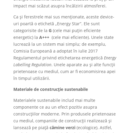
impact mai scăzut asupra încălzirii atmosferei.
Ca și ferestrele mai sus menționate, aceste device-
uri poartă o etichetă „Energy Star”. Ele sunt
categorisite de la
G
(cele mai puțin eficiente
energetic) la
A+++
(cele mai eficiente). Unele state
lucrează la un sistem mai simplu; de exemplu,
Comisia Europeană a adoptat în iulie 2017
Regulamentul privind etichetarea energetică
Energy
Labelling Regulation
. Unele aparate au și alte funcții
prietenoase cu mediul, cum ar fi economisirea apei
în timpul utilizării.
Materiale de construcție sustenabile
Materialele sustenabile includ mai multe
componente ce au un efect pozitiv asupra
construcțiilor moderne. Prin produsele prietenoase
cu mediul, companiile de construcții realizează și
lansează pe piață
cămine verzi
(ecologice). Astfel,