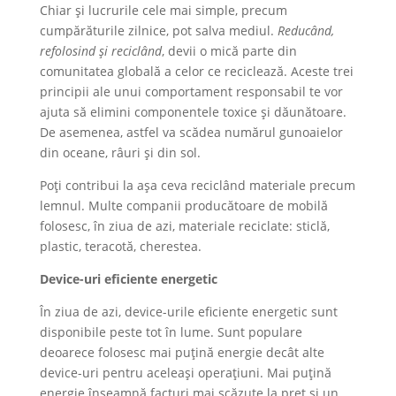
Chiar și lucrurile cele mai simple, precum
cumpărăturile zilnice, pot salva mediul.
Reducând,
refolosind și reciclând
, devii o mică parte din
comunitatea globală a celor ce reciclează. Aceste trei
principii ale unui comportament responsabil te vor
ajuta să elimini componentele toxice și dăunătoare.
De asemenea, astfel va scădea numărul gunoaielor
din oceane, râuri și din sol.
Poți contribui la așa ceva reciclând materiale precum
lemnul. Multe companii producătoare de mobilă
folosesc, în ziua de azi, materiale reciclate: sticlă,
plastic, teracotă, cherestea.
Device-uri eficiente energetic
În ziua de azi, device-urile eficiente energetic sunt
disponibile peste tot în lume. Sunt populare
deoarece folosesc mai puțină energie decât alte
device-uri pentru aceleași operațiuni. Mai puțină
energie înseamnă facturi mai scăzute la preț și un