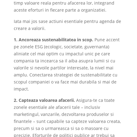
timp valoare reala pentru afacerea lor, integrand
aceste eforturi in fiecare parte a organizatiei.
Iata mai jos sase actiuni esentiale pentru agenda de
creare a valorii.
1. Ancoreaza sustenabilitatea in scop.
Pune accent
pe zonele ESG (ecologic, societate, guvernanta)
aliniate cel mai optim cu impactul unic pe care
compania ta incearca sa il aiba asupra lumii si cu
valorile si nevoile partilor interesate, la nivel mai
amplu. Conectarea strategiei de sustenabilitate cu
scopul companiei o va face mai durabila si mai de
impact.
2. Capteaza valoarea afacerii.
Asigura-te ca toate
zonele esentiale ale afacerii tale – inclusiv
marketingul, vanzarile, dezvoltarea produselor si
finantele – sunt capabile sa capteze valoarea creata,
precum si sa o urmareasca si sa o masoare cu
precizie. Eforturile de politici publice ar trebui sa