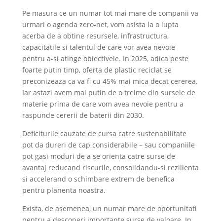
Pe masura ce un numar tot mai mare de companii va
urmari o agenda zero-net, vom asista la o lupta
acerba de a obtine resursele, infrastructura,
capacitatile si talentul de care vor avea nevoie
pentru a-si atinge obiectivele. In 2025, adica peste
foarte putin timp, oferta de plastic reciclat se
preconizeaza ca va fi cu 45% mai mica decat cererea.
Iar astazi avem mai putin de o treime din sursele de
materie prima de care vom avea nevoie pentru a
raspunde cererii de baterii din 2030.
Deficiturile cauzate de cursa catre sustenabilitate
pot da dureri de cap considerabile – sau companiile
pot gasi moduri de a se orienta catre surse de
avantaj reducand riscurile, consolidandu-si rezilienta
si accelerand o schimbare extrem de benefica
pentru planenta noastra.
Exista, de asemenea, un numar mare de oportunitati
pentru a descoperi importante surse de valoare. In