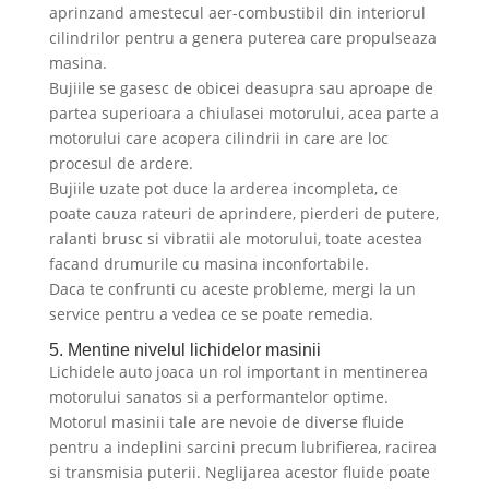
aprinzand amestecul aer-combustibil din interiorul
cilindrilor pentru a genera puterea care propulseaza
masina.
Bujiile se gasesc de obicei deasupra sau aproape de
partea superioara a chiulasei motorului, acea parte a
motorului care acopera cilindrii in care are loc
procesul de ardere.
Bujiile uzate pot duce la arderea incompleta, ce
poate cauza rateuri de aprindere, pierderi de putere,
ralanti brusc si vibratii ale motorului, toate acestea
facand drumurile cu masina inconfortabile.
Daca te confrunti cu aceste probleme, mergi la un
service pentru a vedea ce se poate remedia.
5. Mentine nivelul lichidelor masinii
Lichidele auto joaca un rol important in mentinerea
motorului sanatos si a performantelor optime.
Motorul masinii tale are nevoie de diverse fluide
pentru a indeplini sarcini precum lubrifierea, racirea
si transmisia puterii. Neglijarea acestor fluide poate