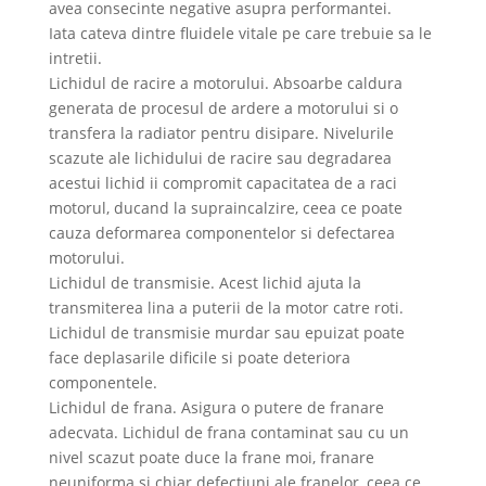
avea consecinte negative asupra performantei.
Iata cateva dintre fluidele vitale pe care trebuie sa le
intretii.
Lichidul de racire a motorului. Absoarbe caldura
generata de procesul de ardere a motorului si o
transfera la radiator pentru disipare. Nivelurile
scazute ale lichidului de racire sau degradarea
acestui lichid ii compromit capacitatea de a raci
motorul, ducand la supraincalzire, ceea ce poate
cauza deformarea componentelor si defectarea
motorului.
Lichidul de transmisie. Acest lichid ajuta la
transmiterea lina a puterii de la motor catre roti.
Lichidul de transmisie murdar sau epuizat poate
face deplasarile dificile si poate deteriora
componentele.
Lichidul de frana. Asigura o putere de franare
adecvata. Lichidul de frana contaminat sau cu un
nivel scazut poate duce la frane moi, franare
neuniforma si chiar defectiuni ale franelor, ceea ce