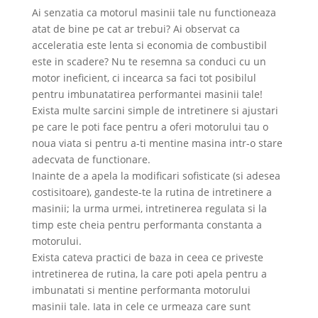
Ai senzatia ca motorul masinii tale nu functioneaza
atat de bine pe cat ar trebui? Ai observat ca
acceleratia este lenta si economia de combustibil
este in scadere? Nu te resemna sa conduci cu un
motor ineficient, ci incearca sa faci tot posibilul
pentru imbunatatirea performantei masinii tale!
Exista multe sarcini simple de intretinere si ajustari
pe care le poti face pentru a oferi motorului tau o
noua viata si pentru a-ti mentine masina intr-o stare
adecvata de functionare.
Inainte de a apela la modificari sofisticate (si adesea
costisitoare), gandeste-te la rutina de intretinere a
masinii; la urma urmei, intretinerea regulata si la
timp este cheia pentru performanta constanta a
motorului.
Exista cateva practici de baza in ceea ce priveste
intretinerea de rutina, la care poti apela pentru a
imbunatati si mentine performanta motorului
masinii tale. Iata in cele ce urmeaza care sunt