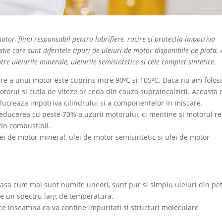
tor, fiind responsabil pentru lubrifiere, racire si protectia impotriva
tie care sunt diferitele tipuri de uleiuri de motor disponibile pe piata. 
tre uleiurile minerale, uleiurile semisintetice si cele complet sintetice.
e a unui motor este cuprins intre 90⁰C si 105⁰C. Daca nu am folosi
torul si cutia de viteze ar ceda din cauza supraincalzirii. Aceasta 
 lucreaza impotriva cilindrului si a componentelor in miscare.
educerea cu peste 70% a uzurii motorului, ci mentine si motorul re
in combustibil.
lei de motor mineral, ulei de motor semisintetic si ulei de motor
, asa cum mai sunt numite uneori, sunt pur si simplu uleiuri din pet
 pe un spectru larg de temperatura.
e inseamna ca va contine impuritati si structuri moleculare