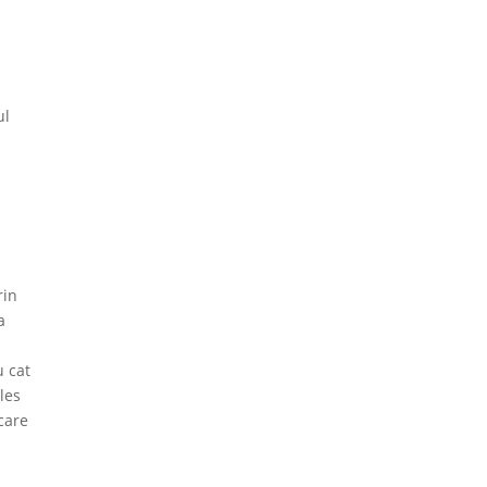
ul
rin
a
u cat
les
 care