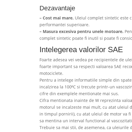
Dezavantaje
– Cost mai mare.
Uleiul complet sintetic este 
performantei superioare.
– Masura excesiva pentru unele motoare.
Pent
complet sintetic poate fi inutil si poate fi cons
Intelegerea valorilor SAE
Foarte adesea vei vedea pe recipientele de ul
foarte important sa respecti valoarea SAE rec
motociclete.
Pentru a intelege informatiile simple din spatel
incalzirea la 100⁰C si trecute printr-un vascozi
cifre din exemplele mentionate mai sus.
Cifra mentionata inainte de W reprezinta valoar
motorul se incalzeste mai mult, cu atat uleiul 
in timpul pornirii), cu atat uleiul de motor va 
sa mentina un interval functional al vascozitati
Trebuie sa mai stii, de asemenea, ca uleiurile