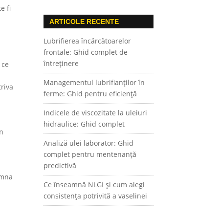
e fi
ARTICOLE RECENTE
Lubrifierea încărcătoarelor
frontale: Ghid complet de
întreținere
 ce
Managementul lubrifianților în
triva
ferme: Ghid pentru eficiență
Indicele de viscozitate la uleiuri
hidraulice: Ghid complet
in
Analiză ulei laborator: Ghid
complet pentru mentenanță
predictivă
amna
Ce înseamnă NLGI și cum alegi
consistența potrivită a vaselinei