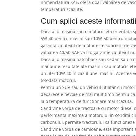
nomenclatura SAE, ofera doar valoarea de vascoz
temperaturi scazute.
Cum aplici aceste informati
Daca ai o masina sau o motocicleta orientata s
5W-40 pentru masini sau 10W-50 pentru motocicl
garanta ca uleiul de motor este suficient de vas
valoarea 40/50 SAE va fi o garantie ca uleiul n
Daca ai o masina hatchback sau sedan sau o mo
mai bune rezultate ale masinii sau motociclete
un ulei 10W-40 in cazul unei masini. Acestea v
totodata motorul.
Pentru un SUV sau un vehicul utilitar cu moto
deoarece e nevoie de mai mult timp pentru ca u
la o temperatura de functionare mai scazuta.
Cand vine vorba de tractoare cu motor diesel c
performanta maxima a motorului in conditii clim
carbonului, permite tractorului sa functionez
Cand vine vorba de camioane, este important sa