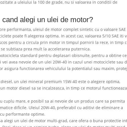
itate a uleiului la 100 de grade, nu si valoarea in conditii de
i cand alegi un ulei de motor?
pre performanta, uleiul de motor complet sintetic cu o valoare SAE
ete poate fi alegerea optima. In acest caz, valoarea 5/10 SAE iti 
cos pentru a circula prin motor in timpul pornirii la rece, in timp 
u se subtiaza prea mult la accelerarea puternica.
tocicleta standard pentru deplasari obisnuite, pentru a obtine ce
i vei avea nevoie de un ulei 20W-40 in cazul unei motociclete sau 
or asigura functionarea vehiculului la potentialul sau maxim, prot
r diesel, un ulei mineral premium 15W-40 este o alegere optima,
n motor diesel sa se incalzeasca, in timp ce motorul functioneaza
u cuplu mare, e posibil sa ai nevoie de un produs care sa permita
atice dificile. Uleiul 20W-40, preferabil cu aditivi de eliminare a
e cu performante optime.
 alegi un ulei de motor multi-grad, care ofera o buna protectie in