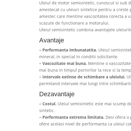
Uleiul de motor semisintetic, cunoscut si sub d
amestecat cu uleiuri sintetice pentru a creste
amestec care mentine vascozitatea corecta a ule
scazute de functionare a motorului.
Uleiul semisintetic combina avantajele uleiurilo
Avantaje
– Performanta imbunatatita.
Uleiul semisintet
mineral, in special in conditii solicitante.
– Vascozitate mai buna.
Mentine o vascozitate 
mai buna in timpul pornirilor la rece si la tem
– Intervale extinse de schimbare a uleiului.
Ul
permitand intervale mai lungi intre schimbaril
Dezavantaje
– Costul.
Uleiul semisintetic este mai scump de
sintetic.
– Performanta extrema limitata.
Desi ofera o 
ofere acelasi nivel de performanta ca uleiul com