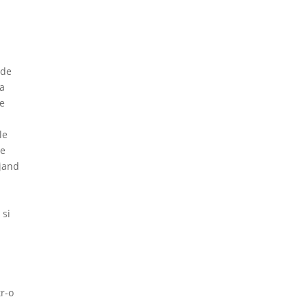
 de
va
ce
le
de
ejand
 si
tr-o