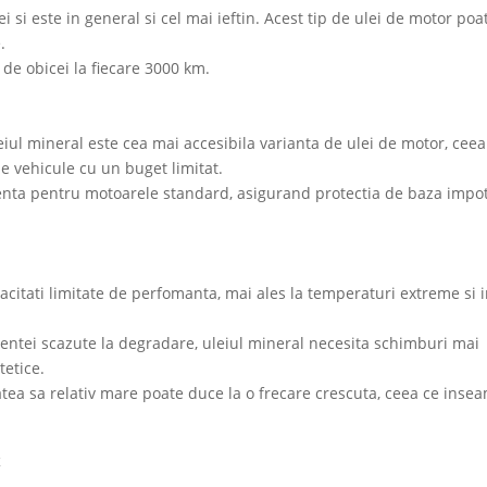
 si este in general si cel mai ieftin. Acest tip de ulei de motor poat
.
de obicei la fiecare 3000 km.
iul mineral este cea mai accesibila varianta de ulei de motor, ceea
de vehicule cu un buget limitat.
ienta pentru motoarele standard, asigurand protectia de baza impo
acitati limitate de perfomanta, mai ales la temperaturi extreme si 
entei scazute la degradare, uleiul mineral necesita schimburi mai
tetice.
tea sa relativ mare poate duce la o frecare crescuta, ceea ce inse
c