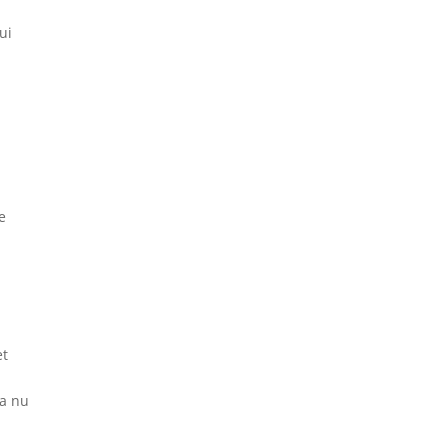
ui
e
et
sa nu