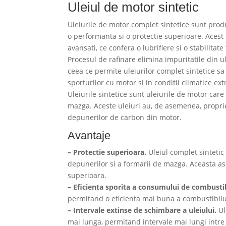
Uleiul de motor sintetic
Uleiurile de motor complet sintetice sunt produ
o performanta si o protectie superioare. Acest t
avansati, ce confera o lubrifiere si o stabilitat
Procesul de rafinare elimina impuritatile din u
ceea ce permite uleiurilor complet sintetice sa fi
sporturilor cu motor si in conditii climatice ex
Uleiurile sintetice sunt uleiurile de motor ca
mazga. Aceste uleiuri au, de asemenea, proprie
depunerilor de carbon din motor.
Avantaje
– Protectie superioara.
Uleiul complet sintetic
depunerilor si a formarii de mazga. Aceasta as
superioara.
– Eficienta sporita a consumului de combustib
permitand o eficienta mai buna a combustibilul
– Intervale extinse de schimbare a uleiului.
Ul
mai lunga, permitand intervale mai lungi intre