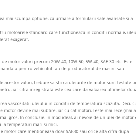
cea mai scumpa optiune, ca urmare a formularii sale avansate si a
ru motoarele standard care functioneaza in conditii normale, ulei
iderat exagerat.
ei de motor valori precum 20W-40, 10W-50, 5W-40, SAE 30 etc. Este
omandata pentru vehiculul tau de producatorul de masini sau
e acestor valori, trebuie sa stii ca uleiurile de motor sunt testate p
metru, iar cifra inregistrata este cea care da valoarea ultimelor dou
ea vascozitatii uleiului in conditii de temperatura scazuta. Deci, c
de motor devine mai subtire, iar cu cat motorul este mai rece (mai a
fi mai gros. In concluzie, in mod ideal, ai nevoie de un ulei de motor
i la temperaturi mari si mici.
 de motor care mentioneaza doar SAE30 sau orice alta cifra dupa