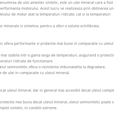
enumirea de ulei amestec sintetic, este un ulei mineral care a fost
 performanta motorului. Acest lucru se realizeaza prin obtinerea un
iului de motor atat la temperaturi ridicate, cat si la temperaturi
r minerale si sintetice, pentru a oferi o solutie echilibrata.
ic ofera performante si protectie mai bune in comparatie cu uleiul
mai stabila intr-o gama larga de temperaturi, asigurand o protecti
peraturi ridicate de functionare.
eiul semisintetic ofera o rezistenta imbunatatita la degradare,
e de ulei in comparatie cu uleiul mineral.
cat uleiul mineral, dar in general mai accesibil decat uleiul compl
protectie mai buna decat uleiul mineral, uleiul semisintetic poate 
plet sintetic, in conditii extreme.