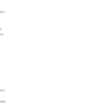
eri
i
a,
ice
rii,
oada