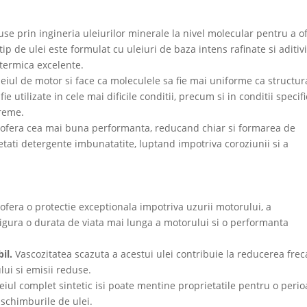
se prin ingineria uleiurilor minerale la nivel molecular pentru a of
ip de ulei este formulat cu uleiuri de baza intens rafinate si aditiv
e termica excelente.
leiul de motor si face ca moleculele sa fie mai uniforme ca structur
e utilizate in cele mai dificile conditii, precum si in conditii specif
treme.
re ofera cea mai buna performanta, reducand chiar si formarea de
tati detergente imbunatatite, luptand impotriva coroziunii si a
 ofera o protectie exceptionala impotriva uzurii motorului, a
igura o durata de viata mai lunga a motorului si o performanta
il.
Vascozitatea scazuta a acestui ulei contribuie la reducerea freca
ui si emisii reduse.
eiul complet sintetic isi poate mentine proprietatile pentru o peri
 schimburile de ulei.