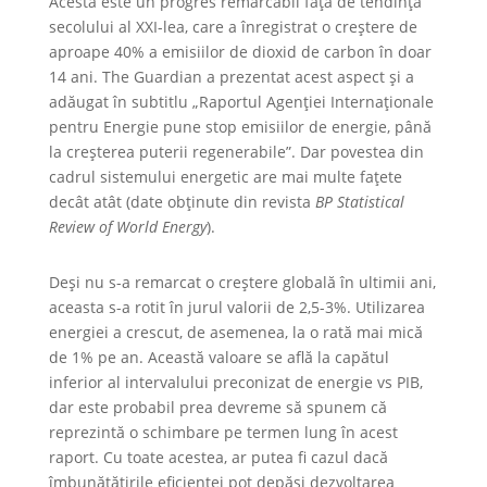
Acesta este un progres remarcabil față de tendința
secolului al XXI-lea, care a înregistrat o creștere de
aproape 40% a emisiilor de dioxid de carbon în doar
14 ani. The Guardian a prezentat acest aspect și a
adăugat în subtitlu „Raportul Agenției Internaționale
pentru Energie pune stop emisiilor de energie, până
la creșterea puterii regenerabile”. Dar povestea din
cadrul sistemului energetic are mai multe fațete
decât atât (date obținute din revista
BP Statistical
Review of World Energy
).
Deși nu s-a remarcat o creștere globală în ultimii ani,
aceasta s-a rotit în jurul valorii de 2,5-3%. Utilizarea
energiei a crescut, de asemenea, la o rată mai mică
de 1% pe an. Această valoare se află la capătul
inferior al intervalului preconizat de energie vs PIB,
dar este probabil prea devreme să spunem că
reprezintă o schimbare pe termen lung în acest
raport. Cu toate acestea, ar putea fi cazul dacă
îmbunătățirile eficienței pot depăși dezvoltarea