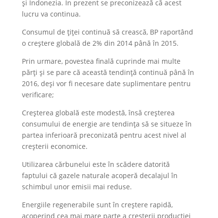
și Indonezia. În prezent se preconizează că acest
lucru va continua.
Consumul de țiței continuă să crească, BP raportând
o creștere globală de 2% din 2014 până în 2015.
Prin urmare, povestea finală cuprinde mai multe
părți și se pare că această tendință continuă până în
2016, deși vor fi necesare date suplimentare pentru
verificare;
Creșterea globală este modestă, însă creşterea
consumului de energie are tendinţa să se situeze în
partea inferioară preconizată pentru acest nivel al
creșterii economice.
Utilizarea cărbunelui este în scădere datorită
faptului că gazele naturale acoperă decalajul în
schimbul unor emisii mai reduse.
Energiile regenerabile sunt în creștere rapidă,
acoperind cea mai mare parte a creșterii producției