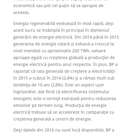
economică sau pot cel puțin să se apropie de
aceasta.
Energia regenerabilă evoluează în mod rapid, deși
acest lucru se întâmplă în principal în domeniul
generării de energie electrică. Din 2014 până în 2015
generarea de energie solară și eoliană a crescut la
nivel mondial cu aproximativ 200 TWh, valoare
aproape egală cu creșterea globală a producției de
energie electrică pentru anul respectiv. În plus, BP a
raportat că rata generală de creștere a electricității
în 2015 a scăzut în 2014 (2,4%) și a rămas mult sub
tendinţa de 10 ani (2,8%). Este un aspect uşor
îngrijorător, dat fiind că electrificarea sistemului
energetic este o cerință esențială pentru reducerea
emisiilor pe termen lung. Producția de energie
electrică trebuie să se accelereze în comparație cu
creșterea generală a cererii de energie.
Deși datele din 2016 nu sunt încă disponibile, BP a