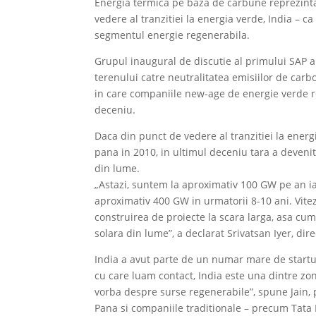
Energia termica pe baza de carbune reprezinta
vedere al tranzitiei la energia verde, India – c
segmentul energie regenerabila.
Grupul inaugural de discutie al primului SAP a
terenului catre neutralitatea emisiilor de carbon
in care companiile new-age de energie verde re
deceniu.
Daca din punct de vedere al tranzitiei la ener
pana in 2010, in ultimul deceniu tara a deveni
din lume.
„Astazi, suntem la aproximativ 100 GW pe an ia
aproximativ 400 GW in urmatorii 8-10 ani. Vite
construirea de proiecte la scara larga, asa cu
solara din lume”, a declarat Srivatsan Iyer, dir
India a avut parte de un numar mare de startup
cu care luam contact, India este una dintre zone
vorba despre surse regenerabile”, spune Jain, 
Pana si companiile traditionale – precum Tata