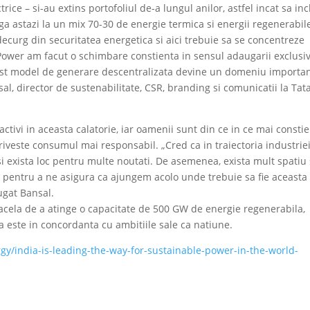
trice – si-au extins portofoliul de-a lungul anilor, astfel incat sa in
a astazi la un mix 70-30 de energie termica si energii regenerabil
decurg din securitatea energetica si aici trebuie sa se concentreze
a Power am facut o schimbare constienta in sensul adaugarii exclusi
cest model de generare descentralizata devine un domeniu importa
al, director de sustenabilitate, CSR, branding si comunicatii la Tat
ctivi in aceasta calatorie, iar oamenii sunt din ce in ce mai constie
priveste consumul mai responsabil. „Cred ca in traiectoria industrie
 si exista loc pentru multe noutati. De asemenea, exista mult spatiu 
, pentru a ne asigura ca ajungem acolo unde trebuie sa fie aceasta
ugat Bansal.
 – acela de a atinge o capacitate de 500 GW de energie regenerabila,
a este in concordanta cu ambitiile sale ca natiune.
gy/india-is-leading-the-way-for-sustainable-power-in-the-world-