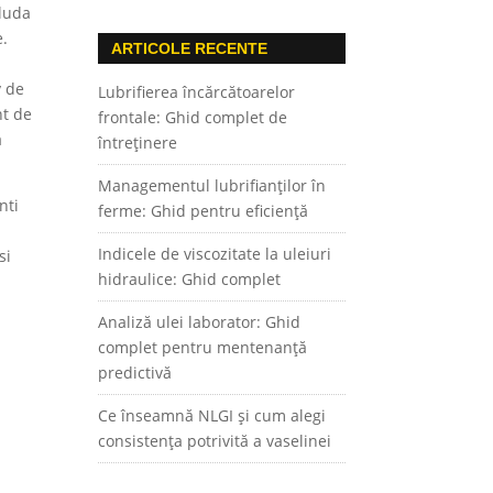
cluda
e.
ARTICOLE RECENTE
v de
Lubrifierea încărcătoarelor
nt de
frontale: Ghid complet de
a
întreținere
Managementul lubrifianților în
nti
ferme: Ghid pentru eficiență
i
Indicele de viscozitate la uleiuri
si
hidraulice: Ghid complet
Analiză ulei laborator: Ghid
complet pentru mentenanță
predictivă
Ce înseamnă NLGI și cum alegi
consistența potrivită a vaselinei