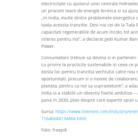
electricitate cu ajutorul unei centrale hidroelec
un procent mare de energie termica si sa ajung
„In India, multe dintre problemele energetice 
toata aceasta tranzitie. Desi noi cei de la Tat
capacitati regenerabile de acum incolo, tot a
interes pentru noi”, a declarat Jyoti Kumar Bans
Power.
Consumatorii trebuie sa devina si ei parteneri a
cu privire la practicile sustenabile in ceea ce 
exista loc pentru tranzitia vechiului catre nou
oportunitati, precum si o nevoie de colaborare
planeta, pentru ca noi sa supravietuim”, a ada
India si-a stabilit un obiectiv foarte ambitios
pana in 2030, plan despre care expertii spun c
Sursa:
https://www.livemint.com/industry/ener
11646684134866.html
Foto: freepik