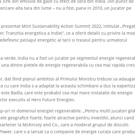
 33% din emisiile de gaze cu efect de sera din India. Din punct de
a oricare alta tara din lume – nu a fost, pana in 2010, un jucator pe
 prezentat Mint Sustainability Action Summit 2022, intitulat „Prega
: Tranzitia energetica a Indiei”, ce a oferit detalii cu privire la mo
definesc peisajul energetic al tarii si traseul pentru urmatorul
gia verde, India nu a fost un jucator pe segmentul energie regenera
t una dintre pietele de energie regenerabila cu cea mai rapida cres
r, dat fiind planul ambitios al Primului Ministru trebuie sa adaug
za cu care India s-a adaptat la aceasta schimbare a dus la expertiza
m este Badla, care este probabil cea mai mare instalatie de energie
ector executiv al Hero Future Energies.
-uri in domeniul energiei regenerabile. „Pentru multi jucatori glo
le geografice foarte, foarte atractive pentru investitii, atunci cand
partener la McKinsey and Co., care a moderat grupul de discutii.
 Power, care s-a lansat ca o companie de energie curata care produ