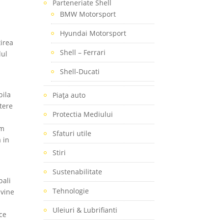
Parteneriate Shell
BMW Motorsport
Hyundai Motorsport
tirea
Shell – Ferrari
dul
Shell-Ducati
bila
Piaţa auto
tere
Protectia Mediului
am
Sfaturi utile
 in
Stiri
Sustenabilitate
bali
Tehnologie
 vine
Uleiuri & Lubrifianti
ce