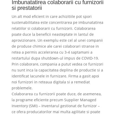
Imbunatatirea colaborarii cu furnizorii
si prestatorii
Un alt mod eficient in care achizitiile pot spori
sustenabilitatea este concentrarea pe imbunatatirea
relatiilor si colaborarii cu furnizorii. Colaborarea
poate duce la beneficii neasteptate in lantul de
aprovizionare. Un exemplu este cel al unei companii
de produse chimice ale carei colaborari stranse in
retea a permis accelerarea cu 3-4 saptamani a
restartului dupa shutdown-ul impus de COVID-19.
Prin colaborare, compania a putut vedea ce furnizori
nu sunt inca la capacitatea deplina de productie si a
identificat lacunele in furnizare. Firma a gasit apoi
noi furnizori in reteaua digitala si a remediat
problemele.
Colaborarea cu furnizorii poate duce, de asemenea,
la programe eficiente precum Supplier Managed
Inventory (SMI) – Inventarul gestionat de furnizor –
ce ofera producatorilor mai multa agilitate si poate