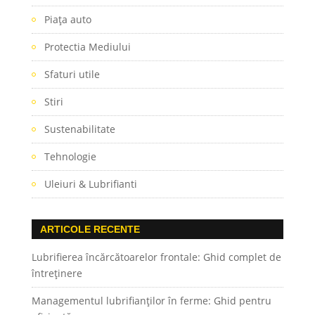
Piaţa auto
Protectia Mediului
Sfaturi utile
Stiri
Sustenabilitate
Tehnologie
Uleiuri & Lubrifianti
ARTICOLE RECENTE
Lubrifierea încărcătoarelor frontale: Ghid complet de
întreținere
Managementul lubrifianților în ferme: Ghid pentru