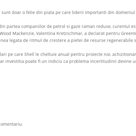
ce sunt doar o felie din piata pe care liderii importanti din domeniul
e din partea companiilor de petrol si gaze raman reduse, curentul es
a Wood Mackenzie, Valentina Kretzschmar, a declarat pentru Green
nea legata de ritmul de crestere a pietei de resurse regenerabile s
ri pe care Shell le cheltuie anual pentru proiecte noi, achizitiona
r investitia poate fi un indiciu ca problema incertitudinii devine 
comentariu.