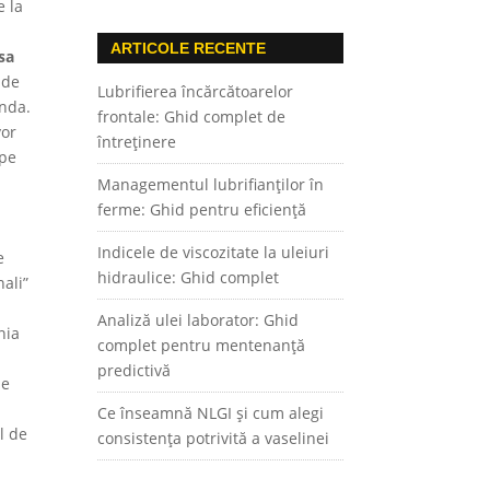
e la
ARTICOLE RECENTE
sa
 de
Lubrifierea încărcătoarelor
anda.
frontale: Ghid complet de
vor
întreținere
 pe
Managementul lubrifianților în
ferme: Ghid pentru eficiență
Indicele de viscozitate la uleiuri
e
hidraulice: Ghid complet
ali”
Analiză ulei laborator: Ghid
nia
complet pentru mentenanță
predictivă
de
Ce înseamnă NLGI și cum alegi
l de
consistența potrivită a vaselinei