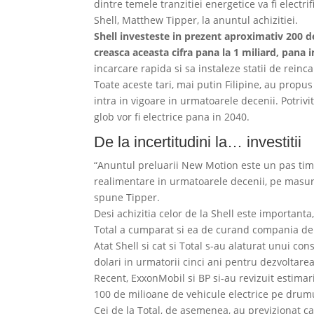
dintre temele tranzitiei energetice va fi electr
Shell, Matthew Tipper, la anuntul achizitiei.
Shell investeste in prezent aproximativ 200 de
creasca aceasta cifra pana la 1 miliard, pana i
incarcare rapida si sa instaleze statii de reinc
Toate aceste tari, mai putin Filipine, au propus
intra in vigoare in urmatoarele decenii. Potrivit
glob vor fi electrice pana in 2040.
De la incertitudini la… investitii
“Anuntul preluarii New Motion este un pas timp
realimentare in urmatoarele decenii, pe masura 
spune Tipper.
Desi achizitia celor de la Shell este important
Total a cumparat si ea de curand compania de in
Atat Shell si cat si Total s-au alaturat unui c
dolari in urmatorii cinci ani pentru dezvoltar
Recent, ExxonMobil si BP si-au revizuit estimar
100 de milioane de vehicule electrice pe drum
Cei de la Total, de asemenea, au previzionat ca