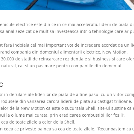
hicule electrice este din ce in ce mai accelerata, liderii de piata d
sa analizeze cat de mult sa investeasca intr-o tehnologie care ar p
 fara indoiala cel mai important vot de incredere acordat de un li
arand compania din domeniul alimentarii electrice, New Motion.
0.000 de statii de reincarcare rezidentiale si business si care ofe
es natural, cat si un pas mare pentru companiile din domeniul
ic
ilor in derulare ale liderilor de piata de a tine pasul cu un viitor com
rodusele din vanzarea carora liderii de piata au castigat trilioane.
elor de la New Motion ca este o sucursala Shell, site-ul sustine ca 
ui la o lume mai curata, prin eradicarea combustibililor fosili”,
cea de toate zilele a celor de la Shell.
 in ceea ce priveste painea sa cea de toate zilele. “Recunoastem ca