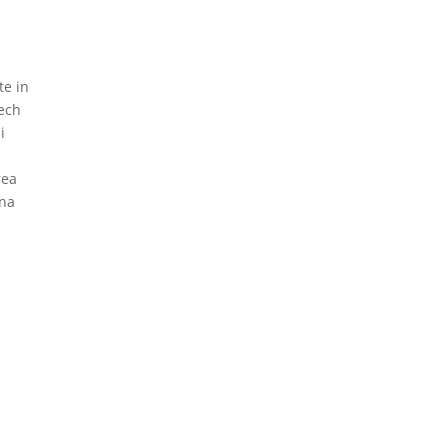
te in
tech
i
rea
una