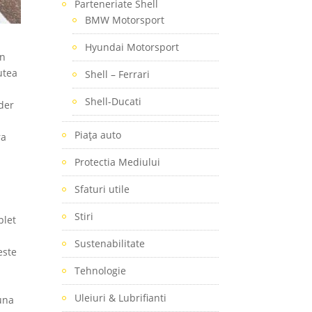
Parteneriate Shell
BMW Motorsport
Hyundai Motorsport
in
utea
Shell – Ferrari
Shell-Ducati
der
Piaţa auto
ra
Protectia Mediului
Sfaturi utile
Stiri
plet
Sustenabilitate
este
Tehnologie
Uleiuri & Lubrifianti
 una