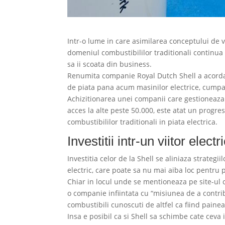
Intr-o lume in care asimilarea conceptului de ve
domeniul combustibililor traditionali continua 
sa ii scoata din business.
Renumita companie Royal Dutch Shell a acordat
de piata pana acum masinilor electrice, cump
Achizitionarea unei companii care gestioneaza 3
acces la alte peste 50.000, este atat un progr
combustibililor traditionali in piata electrica.
Investitii intr-un viitor electr
Investitia celor de la Shell se aliniaza strategi
electric, care poate sa nu mai aiba loc pentru p
Chiar in locul unde se mentioneaza pe site-ul c
o companie infiintata cu “misiunea de a contrib
combustibili cunoscuti de altfel ca fiind painea 
Insa e posibil ca si Shell sa schimbe cate ceva