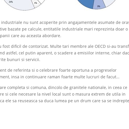
ile industriale nu sunt acoperite prin angajamentele asumate de ora
tive bazate pe calcule, entitatile industriale mari reprezinta doar o
panii care au aceasta abordare.
 au fost dificil de contorizat. Multe tari membre ale OECD si-au trans
d astfel, cel putin aparent, o scadere a emisiilor interne, chiar da
te bunuri si servicii.
nt de referinta si o celebrare foarte oportuna a progreselor
ment, insa in continuare raman foarte multe lucruri de facut…
rdare completa si comuna, dincolo de granitele nationale, in ceea ce
re si cele necesare la nivel local sunt o masura extrem de utila in
l ca ele sa reuseasca sa duca lumea pe un drum care sa se indrept