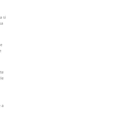
a si
sa
i
de
e
rte
ile
e a