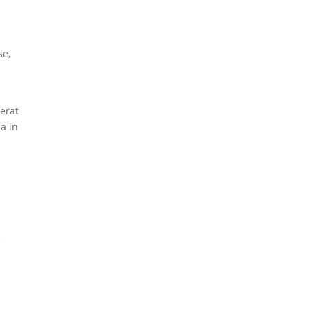
se,
ferat
ca in
e