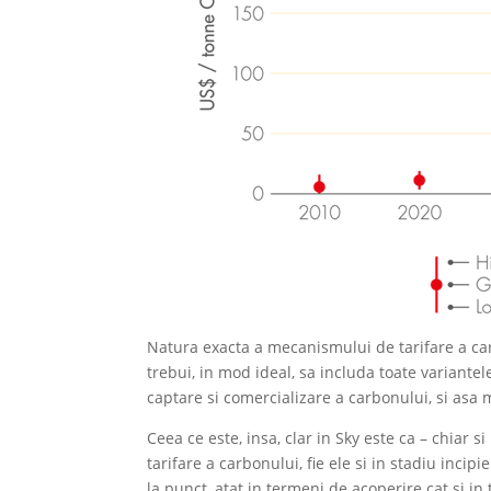
Natura exacta a mecanismului de tarifare a carb
trebui, in mod ideal, sa includa toate variant
captare si comercializare a carbonului, si asa 
Ceea ce este, insa, clar in Sky este ca – chiar s
tarifare a carbonului, fie ele si in stadiu inci
la punct, atat in termeni de acoperire cat si i