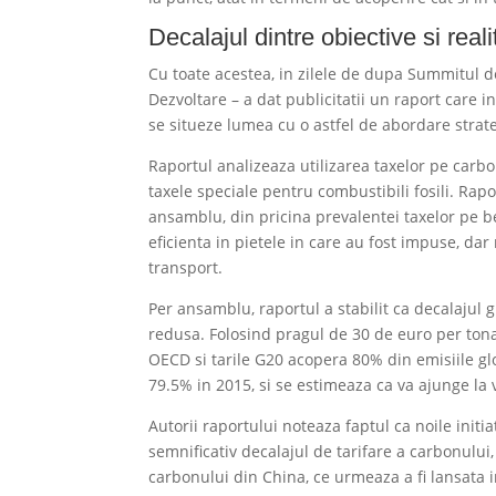
Decalajul dintre obiective si reali
Cu toate acestea, in zilele de dupa Summitul 
Dezvoltare – a dat publicitatii un raport care 
se situeze lumea cu o astfel de abordare strat
Raportul analizeaza utilizarea taxelor pe carbo
taxele speciale pentru combustibili fosili. Ra
ansamblu, din pricina prevalentei taxelor pe b
eficienta in pietele in care au fost impuse, dar
transport.
Per ansamblu, raportul a stabilit ca decalajul g
redusa. Folosind pragul de 30 de euro per tona 
OECD si tarile G20 acopera 80% din emisiile gl
79.5% in 2015, si se estimeaza ca va ajunge la
Autorii raportului noteaza faptul ca noile init
semnificativ decalajul de tarifare a carbonulu
carbonului din China, ce urmeaza a fi lansata 