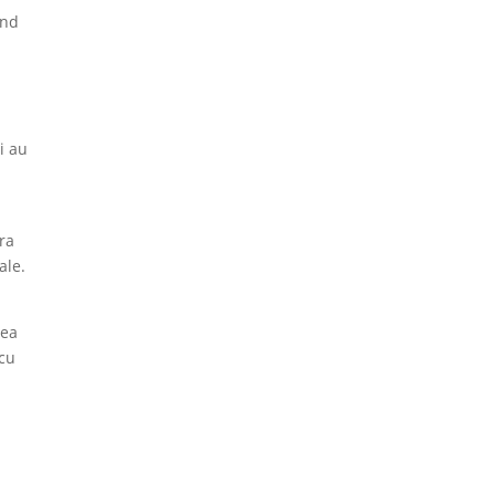
and
i au
ra
ale.
rea
 cu