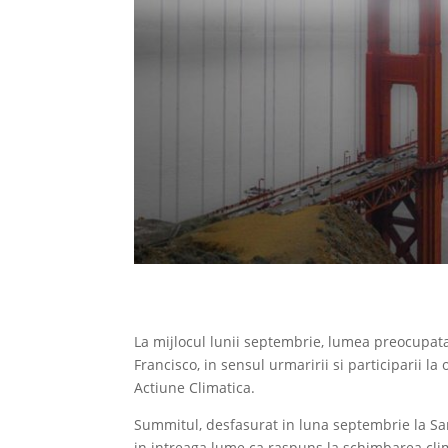
La mijlocul lunii septembrie, lumea preocupata
Francisco, in sensul urmaririi si participarii
Actiune Climatica.
Summitul, desfasurat in luna septembrie la San
in intreaga lume ca raspuns la schimbarea clima