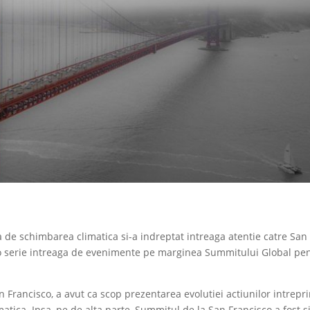
 de schimbarea climatica si-a indreptat intreaga atentie catre San
 la o serie intreaga de evenimente pe marginea Summitului Global pe
 Francisco, a avut ca scop prezentarea evolutiei actiunilor intrepr
tica. Insa, pe de alta parte, Summitul de la San Francisco a fost s