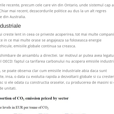
arile recente, precum cele care vin din Ontario, unde sistemul cap 
 Chiar mai recent, dezacordurile politice au dus la un alt regres
ce din Australia.
ndustriale
lui creste lent in ceea ce priveste acoperirea, tot mai multe compani
 ce in ce mai multe orase se angajeaza sa foloseasca energie
ehicule, emisiile globale continua sa creasca.
shimbare de ansamblu a directiei. Iar motivul ar putea avea legatu
l OECD: faptul ca tarifarea carbonului nu acopera emisiile industri
D, se poate observa clar cum emisiile industriale abia daca sunt
te, insa, o data cu evolutia rapida a dezvoltarii globale si cu creste
esc si ele odata cu constructia oraselor, cu producerea de masini si
e unitati.