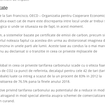
tate
de la San Francisco, OECD – Organizatia pentru Cooperare Economic
indica exact cat de mare este discrepanta intre locul unde ar trebui 
egica si unde se situeaza ea de fapt, in acest moment.
n, a sistemelor bazate pe certificate de emisii de carbon, precum s
portul noteaza faptul ca acestea din urma au distorsionat imaginea 
enzina in unele parti ale lumii. Aceste taxe au condus la o mai mar
 nu au declansat si o tranzitie in ceea ce priveste mijloacele de
lobal in ceea ce priveste tarifarea carbonului scade cu o viteza foa
de CO2 ca punct de referinta, decalajul pentru cele 42 de tari (tar
obale) luate ca intreg a scazut de la un procent de 83% in 2012 la
 valoarea de 76.5% pana la finele anului 2018.
iative privind tarifarea carbonului au potentialul de a reduce in mod
i, atragand in mod special atentia asupra schemei de comercializar
in curand.