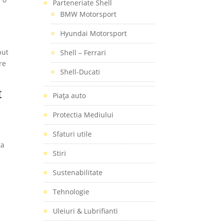
Parteneriate Shell
BMW Motorsport
Hyundai Motorsport
put
Shell – Ferrari
re
Shell-Ducati
t
Piaţa auto
Protectia Mediului
Sfaturi utile
ta
Stiri
Sustenabilitate
Tehnologie
Uleiuri & Lubrifianti