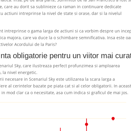
te, care au dorit sa sublinieze ca raman in continuare dedicate
 actiuni intreprinse la nivel de state si orase, dar si la nivelul
unt intreprinse o gama larga de actiuni si ca vorbim despre un ince
tica majora, care va duce la o schimbare semnificativa. Insa este oa
tivelor Acordului de la Paris?
nta obligatorie pentru un viitor mai cura
cenariul Sky, care ilustreaza perfect profunzimea si amploarea
 la nivel energetic.
 necesare in Scenariul Sky este utilizarea la scara larga a
re al cerintelor bazate pe piata cat si al celor obligatorii. In aceas
in mod clar ca o necesitate, asa cum indica si graficul de mai jos.