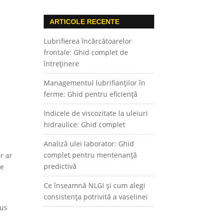
ARTICOLE RECENTE
Lubrifierea încărcătoarelor
frontale: Ghid complet de
întreținere
Managementul lubrifianților în
ferme: Ghid pentru eficiență
Indicele de viscozitate la uleiuri
hidraulice: Ghid complet
Analiză ulei laborator: Ghid
complet pentru mentenanță
r ar
predictivă
de
Ce înseamnă NLGI și cum alegi
consistența potrivită a vaselinei
pus