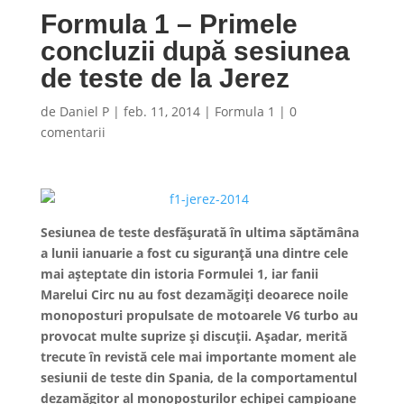
Formula 1 – Primele
concluzii după sesiunea
de teste de la Jerez
de
Daniel P
|
feb. 11, 2014
|
Formula 1
|
0
comentarii
Sesiunea de teste desfășurată în ultima săptămâna
a lunii ianuarie a fost cu siguranță una dintre cele
mai așteptate din istoria Formulei 1, iar fanii
Marelui Circ nu au fost dezamăgiți deoarece noile
monoposturi propulsate de motoarele V6 turbo au
provocat multe suprize și discuții. Așadar, merită
trecute în revistă cele mai importante moment ale
sesiunii de teste din Spania, de la comportamentul
dezamăgitor al monoposturilor echipei campioane