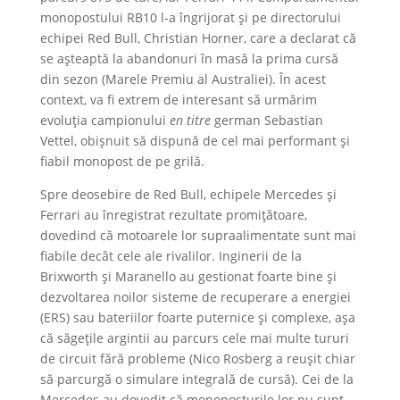
monopostului RB10 l-a îngrijorat și pe directorului
echipei Red Bull, Christian Horner, care a declarat că
se așteaptă la abandonuri în masă la prima cursă
din sezon (Marele Premiu al Australiei). În acest
context, va fi extrem de interesant să urmărim
evoluția campionului
en titre
german Sebastian
Vettel, obișnuit să dispună de cel mai performant și
fiabil monopost de pe grilă.
Spre deosebire de Red Bull, echipele Mercedes și
Ferrari au înregistrat rezultate promițătoare,
dovedind că motoarele lor supraalimentate sunt mai
fiabile decât cele ale rivalilor. Inginerii de la
Brixworth și Maranello au gestionat foarte bine și
dezvoltarea noilor sisteme de recuperare a energiei
(ERS) sau bateriilor foarte puternice și complexe, așa
că săgețile argintii au parcurs cele mai multe tururi
de circuit fără probleme (Nico Rosberg a reușit chiar
să parcurgă o simulare integrală de cursă). Cei de la
Mercedes au dovedit că monoposturile lor nu sunt