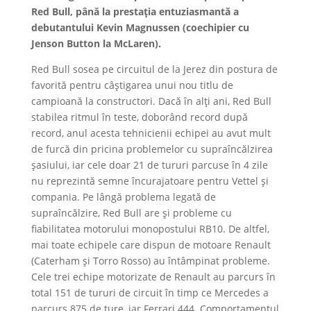
Red Bull, până la prestația entuziasmantă a
debutantului Kevin Magnussen (coechipier cu
Jenson Button la McLaren).
Red Bull sosea pe circuitul de la Jerez din postura de
favorită pentru câștigarea unui nou titlu de
campioană la constructori. Dacă în alți ani, Red Bull
stabilea ritmul în teste, doborând record după
record, anul acesta tehnicienii echipei au avut mult
de furcă din pricina problemelor cu supraîncălzirea
șasiului, iar cele doar 21 de tururi parcuse în 4 zile
nu reprezintă semne încurajatoare pentru Vettel și
compania. Pe lângă problema legată de
supraîncălzire, Red Bull are și probleme cu
fiabilitatea motorului monopostului RB10. De altfel,
mai toate echipele care dispun de motoare Renault
(Caterham și Torro Rosso) au întâmpinat probleme.
Cele trei echipe motorizate de Renault au parcurs în
total 151 de tururi de circuit în timp ce Mercedes a
parcurs 875 de ture, iar Ferrari 444. Comportamentul