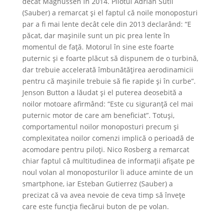
decât Magnussen în 2014. Pilotul Adrian Sutil
(Sauber) a remarcat și el faptul că noile monoposturi
par a fi mai lente decât cele din 2013 declarând: “E
păcat, dar mașinile sunt un pic prea lente în
momentul de față. Motorul în sine este foarte
puternic și e foarte plăcut să dispunem de o turbină,
dar trebuie accelerată îmbunătățirea aerodinamicii
pentru că mașinile trebuie să fie rapide și în curbe”.
Jenson Button a lăudat și el puterea deosebită a
noilor motoare afirmând: “Este cu siguranță cel mai
puternic motor de care am beneficiat”. Totuși,
comportamentul noilor monoposturi precum și
complexitatea noilor comenzi implică o perioadă de
acomodare pentru piloți. Nico Rosberg a remarcat
chiar faptul că multitudinea de informații afișate pe
noul volan al monoposturilor îi aduce aminte de un
smartphone, iar Esteban Gutierrez (Sauber) a
precizat că va avea nevoie de ceva timp să învețe
care este funcția fiecărui buton de pe volan.