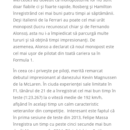
doar fiabile ci și foarte rapide, Rosberg și Hamilton
înregistrând cei mai buni patru timpi ai săptămânii.
Deși italienii de la Ferrari au poate cel mai urât
monopost (lucru recunoscut chiar și de Fernando
Alonso), asta nu i-a împiedicat să parcurgă multe
tururi și să obțină timpi impresionanți. De
asemenea, Alonso a declarat că noul monopost este
cel mai ușor de pilotat din toată cariera sa în
Formula 1.
În ceea ce-i privește pe piloți, merită remarcat
debutul impresionant al danezului Kevin Magnussen
de la McLaren. În ciuda experienței sale limitate în
F1, tânărul de 21 de a înregistrat cel mai bun timp în
teste (1:23.267) la o viteză medie de 192 km/h,
afișând în același timp un calm caracteristic
veteranilor din competiție. Interesant este faptul că
în prima sesiune de teste din 2013, Felipe Massa
înregistra un timp cu peste cinci secunde mai bun