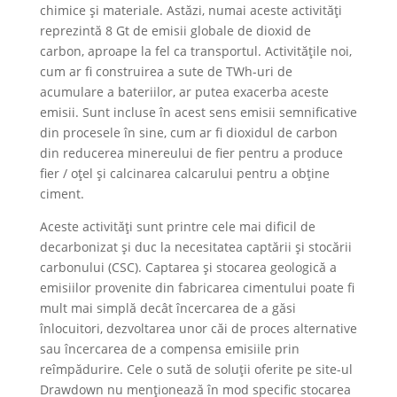
chimice și materiale. Astăzi, numai aceste activități
reprezintă 8 Gt de emisii globale de dioxid de
carbon, aproape la fel ca transportul. Activitățile noi,
cum ar fi construirea a sute de TWh-uri de
acumulare a bateriilor, ar putea exacerba aceste
emisii. Sunt incluse în acest sens emisii semnificative
din procesele în sine, cum ar fi dioxidul de carbon
din reducerea minereului de fier pentru a produce
fier / oțel și calcinarea calcarului pentru a obține
ciment.
Aceste activități sunt printre cele mai dificil de
decarbonizat și duc la necesitatea captării și stocării
carbonului (CSC). Captarea și stocarea geologică a
emisiilor provenite din fabricarea cimentului poate fi
mult mai simplă decât încercarea de a găsi
înlocuitori, dezvoltarea unor căi de proces alternative
sau încercarea de a compensa emisiile prin
reîmpădurire. Cele o sută de soluții oferite pe site-ul
Drawdown nu menționează în mod specific stocarea