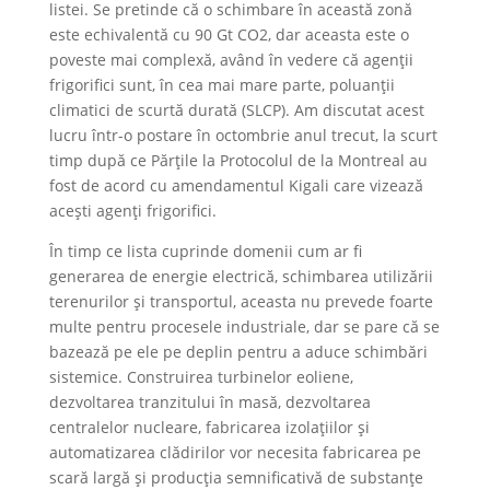
listei. Se pretinde că o schimbare în această zonă
este echivalentă cu 90 Gt CO2, dar aceasta este o
poveste mai complexă, având în vedere că agenții
frigorifici sunt, în cea mai mare parte, poluanții
climatici de scurtă durată (SLCP). Am discutat acest
lucru într-o postare în octombrie anul trecut, la scurt
timp după ce Părțile la Protocolul de la Montreal au
fost de acord cu amendamentul Kigali care vizează
acești agenți frigorifici.
În timp ce lista cuprinde domenii cum ar fi
generarea de energie electrică, schimbarea utilizării
terenurilor și transportul, aceasta nu prevede foarte
multe pentru procesele industriale, dar se pare că se
bazează pe ele pe deplin pentru a aduce schimbări
sistemice. Construirea turbinelor eoliene,
dezvoltarea tranzitului în masă, dezvoltarea
centralelor nucleare, fabricarea izolațiilor și
automatizarea clădirilor vor necesita fabricarea pe
scară largă și producția semnificativă de substanțe