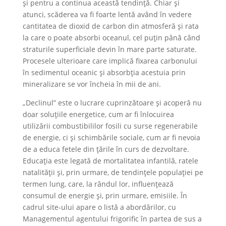
și pentru a continua această tendință. Chiar și
atunci, scăderea va fi foarte lentă având în vedere
cantitatea de dioxid de carbon din atmosferă și rata
la care o poate absorbi oceanul, cel puțin până când
straturile superficiale devin în mare parte saturate.
Procesele ulterioare care implică fixarea carbonului
în sedimentul oceanic și absorbția acestuia prin
mineralizare se vor încheia în mii de ani.
„Declinul” este o lucrare cuprinzătoare și acoperă nu
doar soluțiile energetice, cum ar fi înlocuirea
utilizării combustibililor fosili cu surse regenerabile
de energie, ci și schimbările sociale, cum ar fi nevoia
de a educa fetele din țările în curs de dezvoltare.
Educația este legată de mortalitatea infantilă, ratele
natalității și, prin urmare, de tendințele populației pe
termen lung, care, la rândul lor, influențează
consumul de energie și, prin urmare, emisiile. În
cadrul site-ului apare o listă a abordărilor, cu
Managementul agentului frigorific în partea de sus a