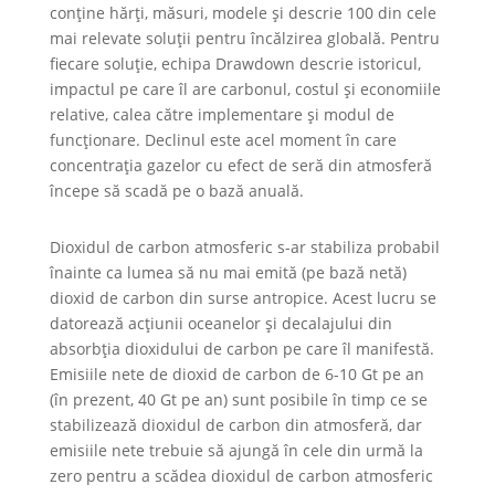
conține hărți, măsuri, modele și descrie 100 din cele
mai relevate soluții pentru încălzirea globală. Pentru
fiecare soluție, echipa Drawdown descrie istoricul,
impactul pe care îl are carbonul, costul și economiile
relative, calea către implementare și modul de
funcţionare. Declinul este acel moment în care
concentrația gazelor cu efect de seră din atmosferă
începe să scadă pe o bază anuală.
Dioxidul de carbon atmosferic s-ar stabiliza probabil
înainte ca lumea să nu mai emită (pe bază netă)
dioxid de carbon din surse antropice. Acest lucru se
datorează acțiunii oceanelor și decalajului din
absorbția dioxidului de carbon pe care îl manifestă.
Emisiile nete de dioxid de carbon de 6-10 Gt pe an
(în prezent, 40 Gt pe an) sunt posibile în timp ce se
stabilizează dioxidul de carbon din atmosferă, dar
emisiile nete trebuie să ajungă în cele din urmă la
zero pentru a scădea dioxidul de carbon atmosferic