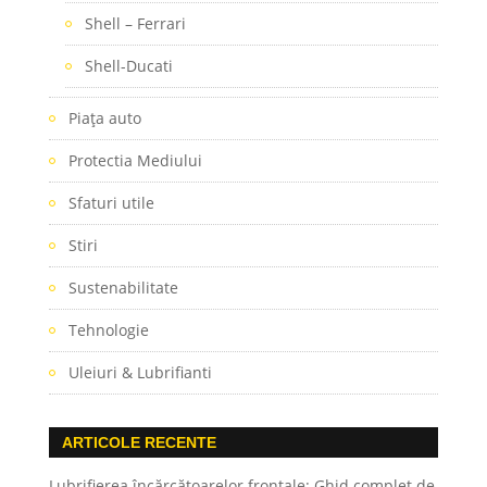
Shell – Ferrari
Shell-Ducati
Piaţa auto
Protectia Mediului
Sfaturi utile
Stiri
Sustenabilitate
Tehnologie
Uleiuri & Lubrifianti
ARTICOLE RECENTE
Lubrifierea încărcătoarelor frontale: Ghid complet de