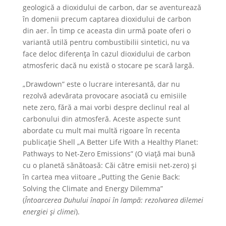
geologică a dioxidului de carbon, dar se aventurează
în domenii precum captarea dioxidului de carbon
din aer. În timp ce aceasta din urmă poate oferi o
variantă utilă pentru combustibilii sintetici, nu va
face deloc diferența în cazul dioxidului de carbon
atmosferic dacă nu există o stocare pe scară largă.
„Drawdown” este o lucrare interesantă, dar nu
rezolvă adevărata provocare asociată cu emisiile
nete zero, fără a mai vorbi despre declinul real al
carbonului din atmosferă. Aceste aspecte sunt
abordate cu mult mai multă rigoare în recenta
publicație Shell „A Better Life With a Healthy Planet:
Pathways to Net-Zero Emissions” (O viață mai bună
cu o planetă sănătoasă: Căi către emisii net-zero) și
în cartea mea viitoare „Putting the Genie Back:
Solving the Climate and Energy Dilemma”
(
Întoarcerea Duhului înapoi în lampă: rezolvarea dilemei
energiei şi climei
).