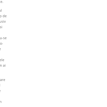
ce.
ul
mp de
usiv
si
du-se
to-
e
ele
m ai
mare
d
e
in