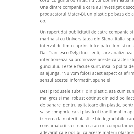
cosul cu gunoi obisnuit, nu vor obtine neapara
Una dintre companiile care au investigat des
producatorul Mater-Bi, un plastic pe baza de 
op.
Un raport dat publicitatii de catre companie s
marina si cu Universitatea din Siena, Italia, 
interval de timp cuprins intre patru luni si un 
Dar Francesco Delgi Inoccenti, care analizeaz
intentioneaza sa promoveze aceste caracteristi
gunoiului. Testele facute sunt, insa, o polita d
sa ajunga. “Nu vom folosi acest aspect ca afirm
sensul acestei informatii”, spune el.
Desi produsele subtiri din plastic, asa cum sunt
mai gros si mai robust obtinut din acid polilac
de pahare, pentru agitatoare din plastic, pent
sa se comporte ca si plasticul traditional in 
trecerea la materii plastice biodegradabile c
consumatorii sa creada ca au un comportament 
adevarat ca e posibil ca aceste materii plastic