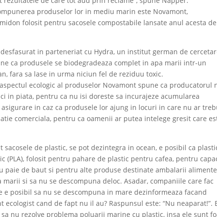
t rezultatele de care tot aud prin reclame”, spune Napper.
compunerea produselor lor in mediu marin este Novamont,
amidon folosit pentru sacosele compostabile lansate anul acesta de
i desfasurat in parteneriat cu Hydra, un institut german de cerceta
spune ca produsele se biodegradeaza complet in apa marii intr-un
an, fara sa lase in urma niciun fel de reziduu toxic.
a aspectul ecologic al produselor Novamont spune ca producatorul 
ci in piata, pentru ca nu isi doreste sa incurajeze acumularea
e asigurare in caz ca produsele lor ajung in locuri in care nu ar treb
atie comerciala, pentru ca oamenii ar putea intelege gresit care es
 sacosele de plastic, se pot dezintegra in ocean, e posibil ca plasti
tic (PLA), folosit pentru pahare de plastic pentru cafea, pentru capa
ru paie de baut si pentru alte produse destinate ambalarii alimente
apa marii si sa nu se descompuna deloc. Asadar, companiile care fac
are e posibil sa nu se descompuna in mare dezinformeaza facand
ecologist cand de fapt nu il au? Raspunsul este: “Nu neaparat!”. 
e sa nu rezolve problema poluarii marine cu plastic, insa ele sunt f