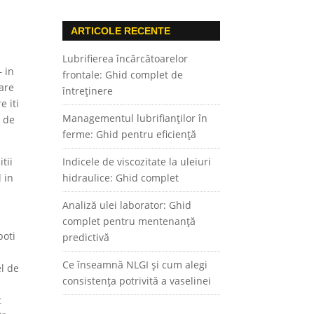
ARTICOLE RECENTE
Lubrifierea încărcătoarelor
– in
frontale: Ghid complet de
care
întreținere
e iti
Managementul lubrifianților în
a de
ferme: Ghid pentru eficiență
tii
Indicele de viscozitate la uleiuri
 in
hidraulice: Ghid complet
Analiză ulei laborator: Ghid
complet pentru mentenanță
poti
predictivă
Ce înseamnă NLGI și cum alegi
el de
consistența potrivită a vaselinei
t