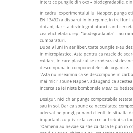
interzice pungile din oxo – biodegradabile, din
In cadrul experimentului lui Napper, punga et
EN 13432) a disparut in intregime, in trei luni,
doi ani, dar s-a dezintegrat atunci cand cercet
cea etichetata drept “biodegradabila” – au ramas
cumparaturi.
Dupa 9 luni in aer liber, toate pungile s-au d
in microplastice. Asta pentru ca razele de soar
oxidare, in care plasticul se erodeaza si devin
descompuna in componentele sale organice.
“Asta nu inseamna ca se descompune in carbon 
mai mici” spune Napper, adaugand ca acestea s
incerca sa iei niste bombonele M&M cu betisoar
Desigur, nici chiar punga compostabila testat
sau in sol. Dar ea spune ca necesitatea compost
adecvat pe pungi, punand clientii in situatia de
important, cu privire la ceea ce ar trebui sa fa
“Oamenii au nevoie sa stie ca daca le pun in c