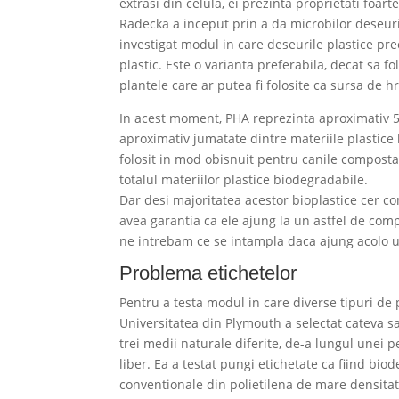
extrasi din celula, ei prezinta proprietati foart
Radecka a inceput prin a da microbilor deseuri
investigat modul in care deseurile plastice pre
plastic. Este o varianta preferabila, decat sa f
plantele care ar putea fi folosite ca sursa de hr
In acest moment, PHA reprezinta aproximativ 5%
aproximativ jumatate dintre materiile plastice
folosit in mod obisnuit pentru canile compostab
totalul materiilor plastice biodegradabile.
Dar desi majoritatea acestor bioplastice cer c
avea garantia ca ele ajung la un astfel de comp
ne intrebam ce se intampla daca ajung acolo 
Problema etichetelor
Pentru a testa modul in care diverse tipuri de
Universitatea din Plymouth a selectat cateva sac
trei medii naturale diferite, de-a lungul unei p
liber. Ea a testat pungi etichetate ca fiind bio
conventionale din polietilena de mare densit