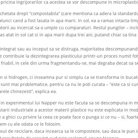
 pricina ingrijorarilor ca acestea se vor descompune in microplasti
ichetata drept “compostabila” (care mentiona ca adera la standard
 atunci cand a fost lasata in apa marii. In sol, ea a ramas intacta ti
atorii au incercat sa o umple cu cumparaturi. Restul pungilor – incl
 atat in sol cat si in apa marii dupa trei ani, putand chiar sa tina 
ezintegrat sau au inceput sa se distruga, majoritatea descompunan
e contribuie la dezintegrarea plasticului printr-un proces numit fo
e friabil, in cele din urma fragmentandu-se, mai degraba decat sa s
si hidrogen, ci inseamna pur si simplu ca se transforma in bucat
unt mai problematice, pentru ca nu le poti curata – “este ca si cu
ele chinezesti”, explica ea.
a in experimentul lui Napper nu este facuta sa se descompuna in 
arii industriale a acestor materii plastice nu este explicata in mo
 a ghici cu privire la ceea ce poate face o punga si ce nu – si, foart
cem cu ele odata ce le folosim.
osul de reciclare, daca incearca sa le composteze, sau daca le pun 