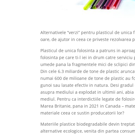
Alternativele “verzi” pentru plasticul de unica
oare, de ajutor in ceea ce priveste rezolvarea
Plasticul de unica folosinta a patruns in aproa
folosinta pe care ti-l iei in drum catre serviciu
umede pana la fragmentele mici de sclipici di
Din cele 6.3 miliarde de tone de plastic arunca
numai 600 de milioane de tone de plastic au fost
gunoi sau lasate efectiv in natura. Desi gradul
asupra mediului a explodat in ultimii ani, abi
mediul. Pentru ca interdictiile legate de folosir
Marea Britanie, pana in 2021 in Canada – mater
materiale ceea ce sustin producatorii lor?
Materiile plastice biodegradabile devin treptat
alternative ecologice, venita din partea consuma