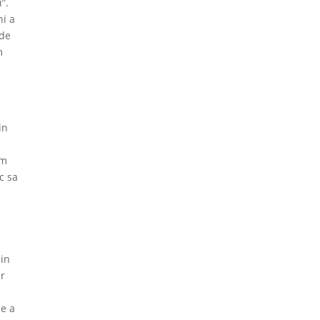
”.
ni a
 de
m
in
em
c sa
 in
er
de a