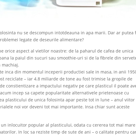
 folosinta nu se descompun intotdeauna in apa marii. Dar ar putea f
 problemei legate de deseurile alimentare?
pe orice aspect al vietilor noastre: de la paharul de cafea de unica
 pana la paiul din sucuri sau smoothie-uri si de la fibrele din servet
n machiaj.
te inca din momentul inceperii productiei sale in masa, in anii 195
 reciclate – iar 4.8 miliarde de tone au fost trimise la gropile de
 de constientizare a impactului negativ pe care plasticul il poate av
a acum incep sa capete popularitate alternativele prietenoase cu
ea plasticului de unica folosinta apar peste tot in lune – anul viitor
ialele noi vor deveni tot mai importante. Insa chiar sunt aceste
 un inlocuitor popular al plasticului, odata cu cererea tot mai mare
torilor. In loc sa reziste timp de sute de ani – o calitate pentru ca