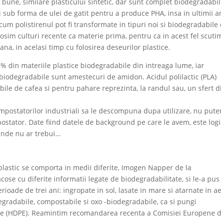
e bune, similare plasticului sintetic, dar sunt complet biodegradabili
 sub forma de ulei de gatit pentru a produce PHA, insa in ultimii a
cum polistirenul pot fi transformate in tipuri noi si biodegradabile
olosim culturi recente ca materie prima, pentru ca in acest fel scuti
ana, in acelasi timp cu folosirea deseurilor plastice.
 din materiile plastice biodegradabile din intreaga lume, iar
 biodegradabile sunt amestecuri de amidon. Acidul polilactic (PLA)
ile de cafea si pentru pahare reprezinta, la randul sau, un sfert d
ompostatorilor industriali sa le descompuna dupa utilizare, nu put
ostator. Date fiind datele de background pe care le avem, este logi
unde nu ar trebui…
 plastic se comporta in medii diferite, Imogen Napper de la
ose cu diferite informatii legate de biodegradabilitate, si le-a pus
erioade de trei ani: ingropate in sol, lasate in mare si atarnate in a
degradabile, compostabile si oxo -biodegradabile, ca si pungi
ate (HDPE). Reamintim recomandarea recenta a Comisiei Europene 