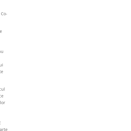
 Co-
re
nu
ui
te
cul
ce
lor
E
oarte