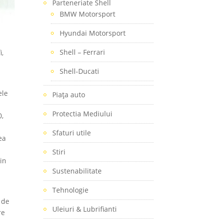
Parteneriate Shell
BMW Motorsport
Hyundai Motorsport
Shell – Ferrari
i,
Shell-Ducati
ele
Piaţa auto
Protectia Mediului
0,
Sfaturi utile
ea
Stiri
 in
Sustenabilitate
Tehnologie
 de
Uleiuri & Lubrifianti
re