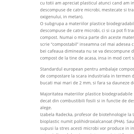
cu totii am apreciat plasticul atunci cand am in
descompuse de catre microbi, mestecate si tra
oxigenului, in metan).
O subgrupa a materiilor plastice biodegradabi
descompuse de catre microbi, ci si ca pot fi tr
compost. Numai o mica parte din aceste materii
scrie “compostabil” inseamna cel mai adesea ca
bei cafeaua dimineata nu se va descompune de
compost de la tine de acasa, insa in mod cert
Standardul european pentru ambalaje compost
de compostare la scara industriala in termen 
bucati mai mari de 2 mm, si fara sa dauneze del
Majoritatea materiilor plastice biodegradabile
decat din combustibili fosili si in functie de de
alege.
Izabela Radecka, profesor de biotehnologie la 
bioplastic numit polihidroxialcanoat (PHA). Sau
supusi la stres acesti microbi vor produce in 