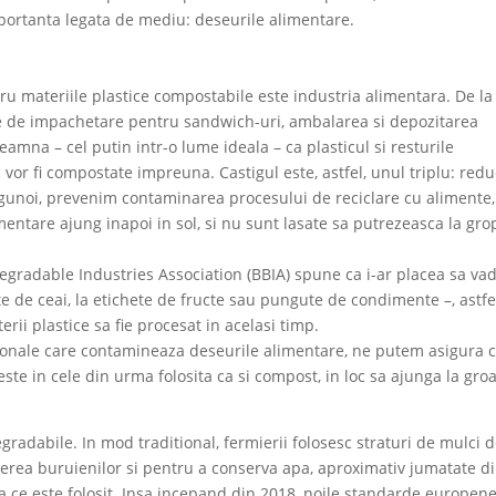
portanta legata de mediu: deseurile alimentare.
u materiile plastice compostabile este industria alimentara. De la
nte de impachetare pentru sandwich-uri, ambalarea si depozitarea
amna – cel putin intr-o lume ideala – ca plasticul si resturile
 vor fi compostate impreuna. Castigul este, astfel, unul triplu: re
e gunoi, prevenim contaminarea procesului de reciclare cu alimente,
entare ajung inapoi in sol, si nu sunt lasate sa putrezeasca la gro
gradable Industries Association (BBIA) spune ca i-ar placea sa va
ete de ceai, la etichete de fructe sau pungute de condimente –, astfe
erii plastice sa fie procesat in acelasi timp.
tionale care contamineaza deseurile alimentare, ne putem asigura c
te in cele din urma folosita ca si compost, in loc sa ajunga la gro
odegradabile. In mod traditional, fermierii folosesc straturi de mulci 
sterea buruienilor si pentru a conserva apa, aproximativ jumatate d
a ce este folosit. Insa incepand din 2018, noile standarde europen