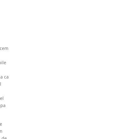
ducem
pile
da ca
l
el
apa
de
in
e de