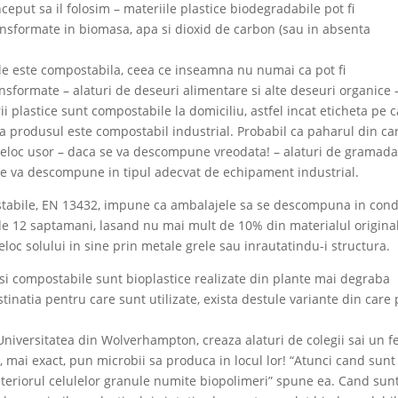
ceput sa il folosim – materiile plastice biodegradabile pot fi
nsformate in biomasa, apa si dioxid de carbon (sau in absenta
le este compostabila, ceea ce inseamna nu numai ca pot fi
ansformate – alaturi de deseuri alimentare si alte deseuri organice 
 plastice sunt compostabile la domiciliu, astfel incat eticheta pe 
 produsul este compostabil industrial. Probabil ca paharul din car
loc usor – daca se va descompune vreodata! – alaturi de gramad
 se va descompune in tipul adecvat de echipament industrial.
abile, EN 13432, impune ca ambalajele sa se descompuna in condi
de 12 saptamani, lasand nu mai mult de 10% din materialul original
oc solului in sine prin metale grele sau inrautatindu-i structura.
 si compostabile sunt bioplastice realizate din plante mai degraba
stinatia pentru care sunt utilizate, exista destule variante din care 
Universitatea din Wolverhampton, creaza alaturi de colegii sai un f
, mai exact, pun microbii sa produca in locul lor! “Atunci cand sunt
interiorul celulelor granule numite biopolimeri” spune ea. Cand sun