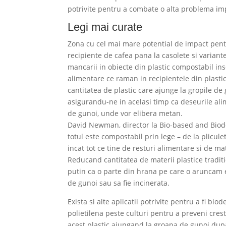
potrivite pentru a combate o alta problema im
Legi mai curate
Zona cu cel mai mare potential de impact pentr
recipiente de cafea pana la casolete si varia
mancarii in obiecte din plastic compostabil inse
alimentare ce raman in recipientele din plastic
cantitatea de plastic care ajunge la gropile d
asigurandu-ne in acelasi timp ca deseurile alim
de gunoi, unde vor elibera metan.
David Newman, director la Bio-based and Biode
totul este compostabil prin lege – de la plicul
incat tot ce tine de resturi alimentare si de mat
Reducand cantitatea de materii plastice tradi
putin ca o parte din hrana pe care o aruncam es
de gunoi sau sa fie incinerata.
Exista si alte aplicatii potrivite pentru a fi bi
polietilena peste culturi pentru a preveni cre
acest plastic ajungand la groapa de gunoi dup