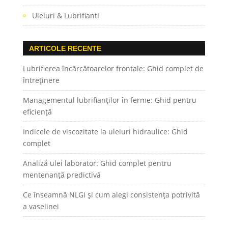
Uleiuri & Lubrifianti
ARTICOLE RECENTE
Lubrifierea încărcătoarelor frontale: Ghid complet de
întreținere
Managementul lubrifianților în ferme: Ghid pentru
eficiență
Indicele de viscozitate la uleiuri hidraulice: Ghid
complet
Analiză ulei laborator: Ghid complet pentru
mentenanță predictivă
Ce înseamnă NLGI și cum alegi consistența potrivită
a vaselinei