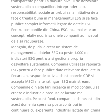
transparente pentru a masura nivelul de dezvoltare
sustenabila a companiilor. Intreprinderile cu
responsabilitati sociale ar trebui sa ia initiativa de a
face o treaba buna in managementul ESG si sa faca
publice complet informatii legate de datele ESG.
Pentru companiile din China, ESG inca mai este un
concept relativ nou, insa unele companii au inceput
deja sa recupereze.
Mengniu, de pilda, a creat un sistem de
management al datelor ESG cu peste 1.000 de
indicatori ESG pentru a-si gestiona propria
dezvoltare sustenabila. Compania utilizeaza rapoarte
ESG pentru a face publice date relevante detaliate in
fiecare an, raspunde activ la chestionarele CDP si
accepta MSCI si alte ratinguri ESG mainstream.
Companiile din alte tari incearca in mod continuu sa
creeze o industrie a produselor lactate mai
sustenabila. Pe acest fond, companiile chinezesti din
acest domeniu spera sa poata contribui in
continuare cu experienta industriei lactate din China