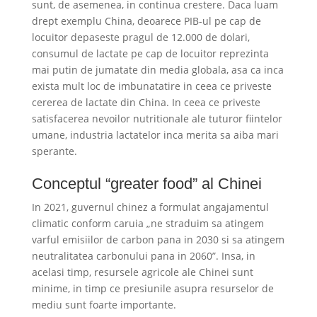
sunt, de asemenea, in continua crestere. Daca luam
drept exemplu China, deoarece PIB-ul pe cap de
locuitor depaseste pragul de 12.000 de dolari,
consumul de lactate pe cap de locuitor reprezinta
mai putin de jumatate din media globala, asa ca inca
exista mult loc de imbunatatire in ceea ce priveste
cererea de lactate din China. In ceea ce priveste
satisfacerea nevoilor nutritionale ale tuturor fiintelor
umane, industria lactatelor inca merita sa aiba mari
sperante.
Conceptul “greater food” al Chinei
In 2021, guvernul chinez a formulat angajamentul
climatic conform caruia „ne straduim sa atingem
varful emisiilor de carbon pana in 2030 si sa atingem
neutralitatea carbonului pana in 2060”. Insa, in
acelasi timp, resursele agricole ale Chinei sunt
minime, in timp ce presiunile asupra resurselor de
mediu sunt foarte importante.