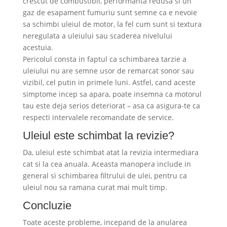
crescut de combustibil, performanta redusa si un
gaz de esapament fumuriu sunt semne ca e nevoie
sa schimbi uleiul de motor, la fel cum sunt si textura
neregulata a uleiului sau scaderea nivelului
acestuia.
Pericolul consta in faptul ca schimbarea tarzie a
uleiului nu are semne usor de remarcat sonor sau
vizibil, cel putin in primele luni. Astfel, cand aceste
simptome incep sa apara, poate insemna ca motorul
tau este deja serios deteriorat – asa ca asigura-te ca
respecti intervalele recomandate de service.
Uleiul este schimbat la revizie?
Da, uleiul este schimbat atat la revizia intermediara
cat si la cea anuala. Aceasta manopera include in
general si schimbarea filtrului de ulei, pentru ca
uleiul nou sa ramana curat mai mult timp.
Concluzie
Toate aceste probleme, incepand de la anularea