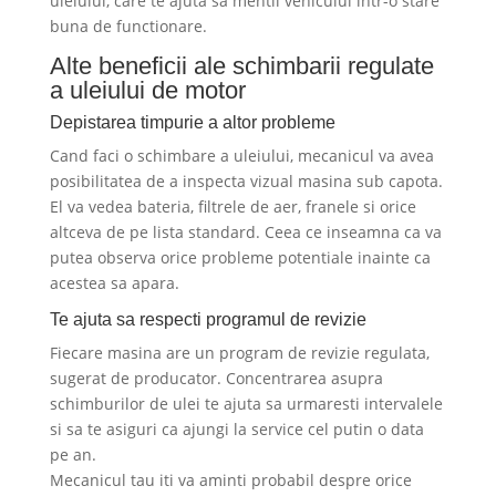
uleiului, care te ajuta sa mentii vehiculul intr-o stare
buna de functionare.
Alte beneficii ale schimbarii regulate
a uleiului de motor
Depistarea timpurie a altor probleme
Cand faci o schimbare a uleiului, mecanicul va avea
posibilitatea de a inspecta vizual masina sub capota.
El va vedea bateria, filtrele de aer, franele si orice
altceva de pe lista standard. Ceea ce inseamna ca va
putea observa orice probleme potentiale inainte ca
acestea sa apara.
Te ajuta sa respecti programul de revizie
Fiecare masina are un program de revizie regulata,
sugerat de producator. Concentrarea asupra
schimburilor de ulei te ajuta sa urmaresti intervalele
si sa te asiguri ca ajungi la service cel putin o data
pe an.
Mecanicul tau iti va aminti probabil despre orice