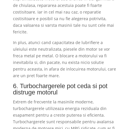
de chiulasa, repararea acestuia poate fi foarte
costisitoare. Iar in cel mai rau caz, o reparatie
costisitoare e posibil sa nu fie alegerea potrivita,
daca valoarea si varsta masinii tale nu sunt cele mai
fericite.
In plus, atunci cand capacitatea de lubrifiere a
uleiului este neutralizata, piesele din motor se vor
freca metal pe metal. O blocare a motorului va fi
inevitabila si, din pacate, nu exista nicio solutie
pentru aceasta, in afara de inlocuirea motorului, care
are un pret foarte mare.
6. Turbochargerele pot ceda si pot
distruge motorul
Extrem de frecvente la masinile moderne,
turbochargerele utilizeaza energia reziduala din
esapament pentru a creste puterea si eficienta.
Turbochargerele sunt responsabile pentru avalansa
moderna de motoare mici, cu MPG ridicate, cum ar fi