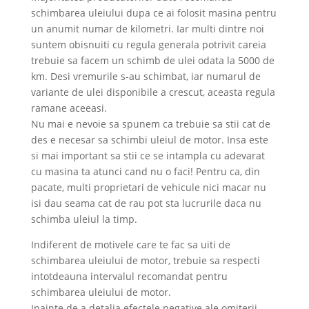
schimbarea uleiului dupa ce ai folosit masina pentru
un anumit numar de kilometri. Iar multi dintre noi
suntem obisnuiti cu regula generala potrivit careia
trebuie sa facem un schimb de ulei odata la 5000 de
km. Desi vremurile s-au schimbat, iar numarul de
variante de ulei disponibile a crescut, aceasta regula
ramane aceeasi.
Nu mai e nevoie sa spunem ca trebuie sa stii cat de
des e necesar sa schimbi uleiul de motor. Insa este
si mai important sa stii ce se intampla cu adevarat
cu masina ta atunci cand nu o faci! Pentru ca, din
pacate, multi proprietari de vehicule nici macar nu
isi dau seama cat de rau pot sta lucrurile daca nu
schimba uleiul la timp.
Indiferent de motivele care te fac sa uiti de
schimbarea uleiului de motor, trebuie sa respecti
intotdeauna intervalul recomandat pentru
schimbarea uleiului de motor.
Inainte de a detalia efectele negative ale omiterii