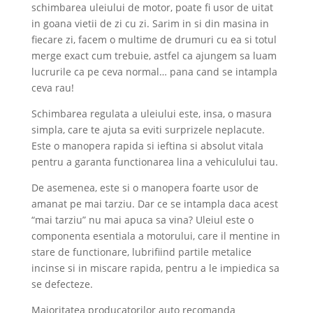
schimbarea uleiului de motor, poate fi usor de uitat
in goana vietii de zi cu zi. Sarim in si din masina in
fiecare zi, facem o multime de drumuri cu ea si totul
merge exact cum trebuie, astfel ca ajungem sa luam
lucrurile ca pe ceva normal… pana cand se intampla
ceva rau!
Schimbarea regulata a uleiului este, insa, o masura
simpla, care te ajuta sa eviti surprizele neplacute.
Este o manopera rapida si ieftina si absolut vitala
pentru a garanta functionarea lina a vehiculului tau.
De asemenea, este si o manopera foarte usor de
amanat pe mai tarziu. Dar ce se intampla daca acest
“mai tarziu” nu mai apuca sa vina? Uleiul este o
componenta esentiala a motorului, care il mentine in
stare de functionare, lubrifiind partile metalice
incinse si in miscare rapida, pentru a le impiedica sa
se defecteze.
Majoritatea producatorilor auto recomanda