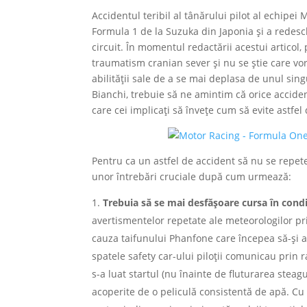
Accidentul teribil al tânărului pilot al echipe
Formula 1 de la Suzuka din Japonia și a redeschi
circuit. În momentul redactării acestui articol,
traumatism cranian sever și nu se știe care vor
abilității sale de a se mai deplasa de unul sin
Bianchi, trebuie să ne amintim că orice acciden
care cei implicați să învețe cum să evite astfel 
Pentru ca un astfel de accident să nu se repet
unor întrebări cruciale după cum urmează:
Trebuia să se mai desfășoare cursa în condi
avertismentelor repetate ale meteorologilor pri
cauza taifunului Phanfone care începea să-și ar
spatele safety car-ului piloții comunicau prin r
s-a luat startul (nu înainte de fluturarea stea
acoperite de o peliculă consistentă de apă. Cu 