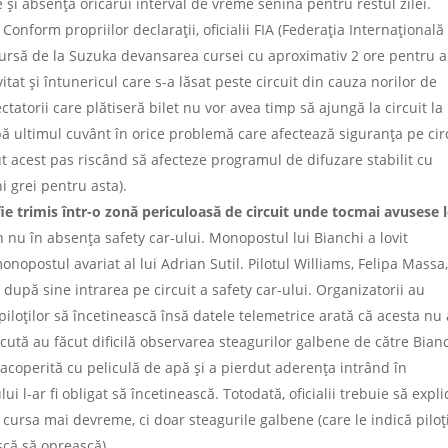
e și absența oricărui interval de vreme senină pentru restul zilei.
onform propriilor declarații, oficialii FIA (Federația Internațională
cursă de la Suzuka devansarea cursei cu aproximativ 2 ore pentru a
vitat și întunericul care s-a lăsat peste circuit din cauza norilor de
atorii care plătiseră bilet nu vor avea timp să ajungă la circuit la
aibă ultimul cuvânt în orice problemă care afectează siguranța pe cir
cut acest pas riscând să afecteze programul de difuzare stabilit cu
i grei pentru asta).
fie trimis într-o zonă periculoasă de circuit unde tocmai avusese 
n nu în absența safety car-ului.
Monopostul lui Bianchi a lovit
opostul avariat al lui Adrian Sutil. Pilotul Williams, Felipa Massa
 după sine intrarea pe circuit a safety car-ului. Organizatorii au
 piloților să încetinească însă datele telemetrice arată că acesta nu 
escută au făcut dificilă observarea steagurilor galbene de către Bian
ă acoperită cu peliculă de apă și a pierdut aderența intrând în
i l-ar fi obligat să încetinească. Totodată, oficialii trebuie să expli
 cursa mai devreme, ci doar steagurile galbene (care le indică piloț
scă să oprească).