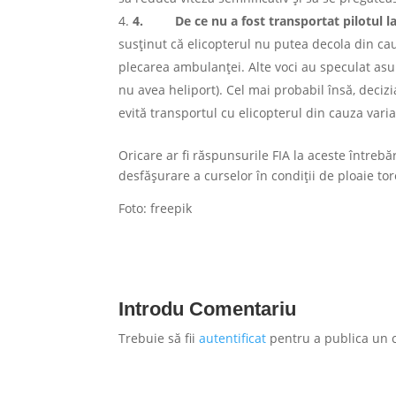
4.
De ce nu a fost transportat pilotul l
susținut că elicopterul nu putea decola din cau
plecarea ambulanței. Alte voci au speculat asupr
nu avea heliport). Cel mai probabil însă, deciz
evită transportul cu elicopterul din cauza variaț
Oricare ar fi răspunsurile FIA la aceste întreb
desfășurare a curselor în condiții de ploaie tor
Foto: freepik
Introdu Comentariu
Trebuie să fii
autentificat
pentru a publica un 