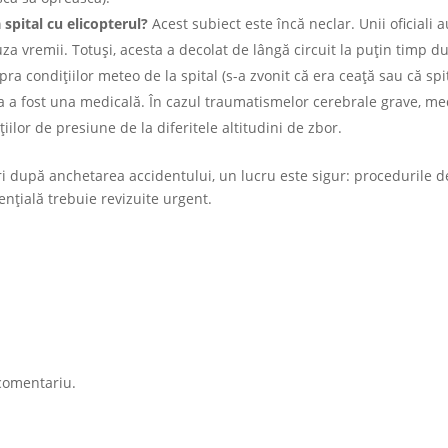
a spital cu elicopterul?
Acest subiect este încă neclar. Unii oficiali 
za vremii. Totuși, acesta a decolat de lângă circuit la puțin timp d
a condițiilor meteo de la spital (s-a zvonit că era ceață sau că spi
ia a fost una medicală. În cazul traumatismelor cerebrale grave, med
iilor de presiune de la diferitele altitudini de zbor.
ări după anchetarea accidentului, un lucru este sigur: procedurile d
ențială trebuie revizuite urgent.
comentariu.