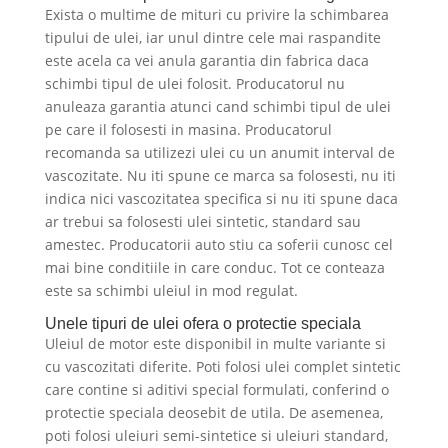
Exista o multime de mituri cu privire la schimbarea
tipului de ulei, iar unul dintre cele mai raspandite
este acela ca vei anula garantia din fabrica daca
schimbi tipul de ulei folosit. Producatorul nu
anuleaza garantia atunci cand schimbi tipul de ulei
pe care il folosesti in masina. Producatorul
recomanda sa utilizezi ulei cu un anumit interval de
vascozitate. Nu iti spune ce marca sa folosesti, nu iti
indica nici vascozitatea specifica si nu iti spune daca
ar trebui sa folosesti ulei sintetic, standard sau
amestec. Producatorii auto stiu ca soferii cunosc cel
mai bine conditiile in care conduc. Tot ce conteaza
este sa schimbi uleiul in mod regulat.
Unele tipuri de ulei ofera o protectie speciala
Uleiul de motor este disponibil in multe variante si
cu vascozitati diferite. Poti folosi ulei complet sintetic
care contine si aditivi special formulati, conferind o
protectie speciala deosebit de utila. De asemenea,
poti folosi uleiuri semi-sintetice si uleiuri standard,