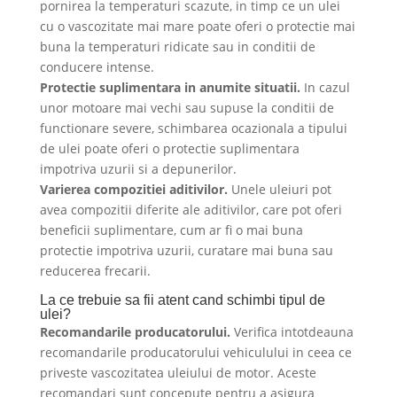
pornirea la temperaturi scazute, in timp ce un ulei
cu o vascozitate mai mare poate oferi o protectie mai
buna la temperaturi ridicate sau in conditii de
conducere intense.
Protectie suplimentara in anumite situatii.
In cazul
unor motoare mai vechi sau supuse la conditii de
functionare severe, schimbarea ocazionala a tipului
de ulei poate oferi o protectie suplimentara
impotriva uzurii si a depunerilor.
Varierea compozitiei aditivilor.
Unele uleiuri pot
avea compozitii diferite ale aditivilor, care pot oferi
beneficii suplimentare, cum ar fi o mai buna
protectie impotriva uzurii, curatare mai buna sau
reducerea frecarii.
La ce trebuie sa fii atent cand schimbi tipul de
ulei?
Recomandarile producatorului.
Verifica intotdeauna
recomandarile producatorului vehiculului in ceea ce
priveste vascozitatea uleiului de motor. Aceste
recomandari sunt concepute pentru a asigura