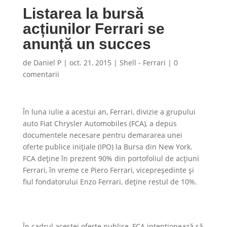
Listarea la bursă
acțiunilor Ferrari se
anunță un succes
de
Daniel P
|
oct. 21, 2015
|
Shell - Ferrari
|
0
comentarii
În luna iulie a acestui an, Ferrari, divizie a grupului
auto Fiat Chrysler Automobiles (FCA), a depus
documentele necesare pentru demararea unei
oferte publice iniţiale (IPO) la Bursa din New York.
FCA deţine în prezent 90% din portofoliul de acțiuni
Ferrari, în vreme ce Piero Ferrari, vicepreşedinte şi
fiul fondatorului Enzo Ferrari, deține restul de 10%.
În cadrul acestei oferte publice, FCA intenționează să