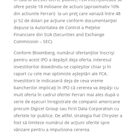
ofere peste 18 milioane de actiuni (aproximativ 10%
din actiunile Ferrari) la un preț care variază între 48
și 52 de dolari pe acțiune conform documentanției
depuse la Autoritatea de Control a Pieţelor
Financiare din SUA (Securities and Exchange
Commission – SEC).
Conform Bloomberg, numărul ofertanților înscriși
pentru acest IPO a depășit deja oferta, interesul
investitorilor dovedindu-se copleșitor chiar și în
raport cu cele mai optimiste așteptări ale FCA.
Investitorii le indicaseră deja de ceva vreme
bancherilor implicați în IPO că cererea va depăși cu
mult oferta în cadrul ofertei Ferrari mai ales după o
serie de eșecuri înregistrate de companii americane
precum Digicel Group sau First Data Corporation cu
ofertele lor publice. De altfel, strategia Fiat Chrysler a
fost să limiteze numărul de acțiuni oferite spre
vânzare pentru a impulsiona cererea.