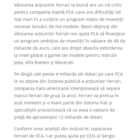
Vânzarea acțiunilor Ferrari la bursă are un rol critic
pentru compania mamă FCA, care are dificultăți tot
mai mari în a susține un program masiv de investiții
necesar lansării de noi modele. Banii obținuți din
vânzarea acțiunilor Ferrari vor ajuta FCA să finanțeze
un program ambițios de investiţii în valoare de 48 de
miliarde de euro, care are drept obiectiv extinderea
la nivel global a gamei de modele pentru mărcile
Jeep, Alfa Romeo şi Maserati.
Pe lângă cele peste 4 miliarde de dolari pe care FCA
le va obține din listarea publică a acțiunilor Ferrari,
compania italo-americană intenționează să separe
marca Ferrari de grup la anul. Ferrari va prelua în
acel moment și o mare parte din datoria Fiat și
specialiștii preconizează că va avea o valoare de
piață de aproximativ 12 miliarde de dolari.
Conform unor analiști din industrie, separarea
Ferrari de FCA, l-ar putea ajuta pe CEO-ul Sergio