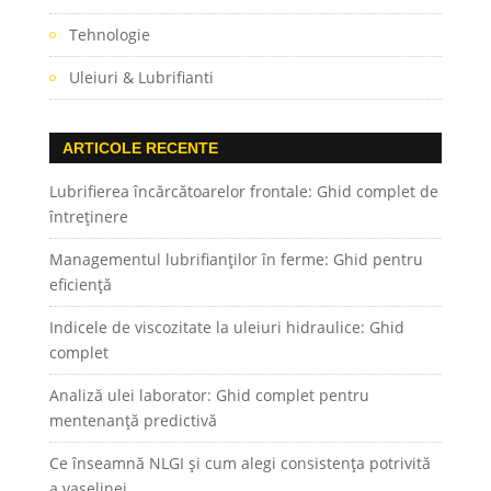
Tehnologie
Uleiuri & Lubrifianti
ARTICOLE RECENTE
Lubrifierea încărcătoarelor frontale: Ghid complet de
întreținere
Managementul lubrifianților în ferme: Ghid pentru
eficiență
Indicele de viscozitate la uleiuri hidraulice: Ghid
complet
Analiză ulei laborator: Ghid complet pentru
mentenanță predictivă
Ce înseamnă NLGI și cum alegi consistența potrivită
a vaselinei