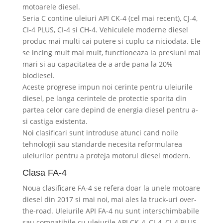
motoarele diesel.
Seria C contine uleiuri API CK-4 (cel mai recent), CJ-4,
CI-4 PLUS, CI-4 si CH-4. Vehiculele moderne diesel
produc mai multi cai putere si cuplu ca niciodata. Ele
se incing mult mai mult, functioneaza la presiuni mai
mari si au capacitatea de a arde pana la 20%
biodiesel.
Aceste progrese impun noi cerinte pentru uleiurile
diesel, pe langa cerintele de protectie sporita din
partea celor care depind de energia diesel pentru a-
si castiga existenta.
Noi clasificari sunt introduse atunci cand noile
tehnologii sau standarde necesita reformularea
uleiurilor pentru a proteja motorul diesel modern.
Clasa FA-4
Noua clasificare FA-4 se refera doar la unele motoare
diesel din 2017 si mai noi, mai ales la truck-uri over-
the-road. Uleiurile API FA-4 nu sunt interschimbabile
sau compatibile cu uleiurile API CK-4, CJ-4, CI-4 PLUS,