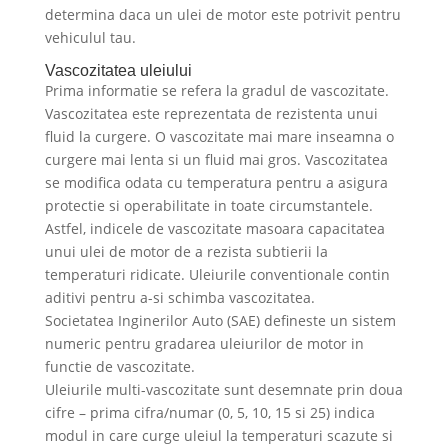
determina daca un ulei de motor este potrivit pentru
vehiculul tau.
Vascozitatea uleiului
Prima informatie se refera la gradul de vascozitate.
Vascozitatea este reprezentata de rezistenta unui
fluid la curgere. O vascozitate mai mare inseamna o
curgere mai lenta si un fluid mai gros. Vascozitatea
se modifica odata cu temperatura pentru a asigura
protectie si operabilitate in toate circumstantele.
Astfel, indicele de vascozitate masoara capacitatea
unui ulei de motor de a rezista subtierii la
temperaturi ridicate. Uleiurile conventionale contin
aditivi pentru a-si schimba vascozitatea.
Societatea Inginerilor Auto (SAE) defineste un sistem
numeric pentru gradarea uleiurilor de motor in
functie de vascozitate.
Uleiurile multi-vascozitate sunt desemnate prin doua
cifre – prima cifra/numar (0, 5, 10, 15 si 25) indica
modul in care curge uleiul la temperaturi scazute si