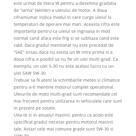
este urmat de litera W pentru a desemna gradatia
de “iarna” (winter) a uleiului de motor. A doua
cifra/numar indica modul in care curge uleiul la
temperaturi de operare mai mari. Aceasta cifra este
importanta pentru ca uleiul se ingroasa in mod
normal cand afara este frig si se subtiaza cand este
cald. Daca gradul mentionat nu este precedat de
“SAE” si/sau daca nu exista un W intre prima si a
doua cifra, e posibil sa nu fie un ulei multi-grad. Ca
exemplu, un ulei 5-30 nu este acelasi lucru cu un
ulei SAW 5W-30.
Trebuie sa fii atent la schimbarile meteo si climatice
pentru a-ti mentine motorul complet operational.
Uleiurile de moto multi-grad sunt recomandate cel
mai frecvent pentru utilizarea in vehiculele care sunt
in prezent pe sosele.
Uita-te si in anualul masinii, pentru ca acolo este
specificat gradul necesar pentru motorul masinii
tale. Astazi cele mai comune grade sunt 5W-30 si
10W-30.