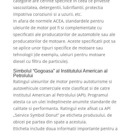
categorie are cerinte specifice in ceea ce priveste
vascozitatea, detergentii, lubrifiantii, protectia
impotriva coroziunii si a uzurii, etc.
In afara de normele ACEA, standardele pentru
uleiurile de motor pot fi si complementate cu
specificatii ale producatorilor de automobile sau ale
producatorilor de motoare. Aceste specificatii pot sa
se aplice unor tipuri specifice de motoare sau
tehnologii (de exemplu, uleiuri pentru motoare
diesel cu filtru de particule).
Simbolul “Gogoasa” al Institutului American al
Petrolului
Ratingul uleiurilor de motor pentru autoturisme si
autovehicule comerciale este clasificat si de catre
Institutul American al Petrolului (API). Programul
atesta ca un ulei indeplineste anumite standarde de
calitate si performanta. Ratingul este afisat ca API
„Service Symbol Donut” pe eticheta produsului, de
obicei pe partea din spate a acestuia.
Eticheta include doua informatii importante pentru a