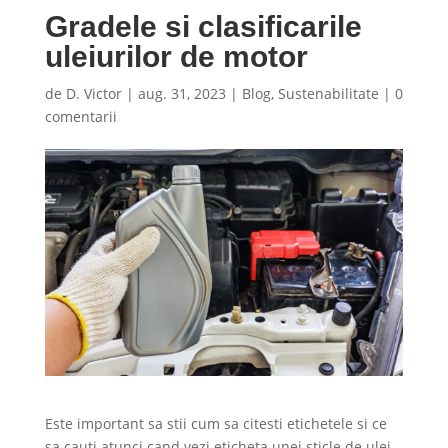
Gradele si clasificarile
uleiurilor de motor
de
D. Victor
|
aug. 31, 2023
|
Blog
,
Sustenabilitate
|
0
comentarii
Este important sa stii cum sa citesti etichetele si ce
sa cauti atunci cand vezi eticheta unei sticle de ulei