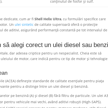
).
conținutul de fosfor și sulf.
me dedicate, cum ar fi
Shell Helix Ultra
, cu formulări specifice care
 motor. Un
ulei sintetic
de calitate superioară oferă o protecție
ul de aditivi, asigurând performanță constantă pe tot intervalul de
să alegi corect un ulei diesel sau benz
vitale, dar adesea criptice pentru un nespecialist. Cheia este să
e uleiului de motor, care indică pentru ce tip de motor și tehnologie
ean
le (ACEA) definește standarde de calitate esențiale pentru piața
ante pentru a distinge între un ulei diesel și benzină.
relor pe benzină (A) și diesel (B) fără filtru de particule. Un ulei A
or pentru vehicule mai vechi, având aditivi robuști (High-SAPS).