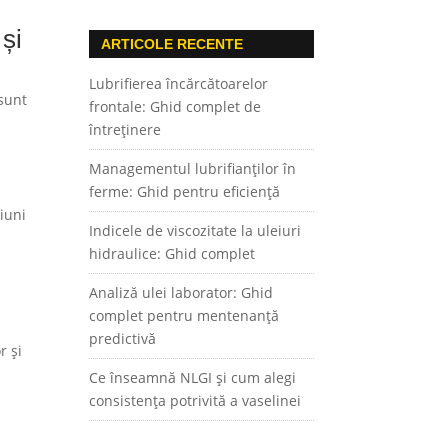
 și
ARTICOLE RECENTE
Lubrifierea încărcătoarelor
 sunt
frontale: Ghid complet de
întreținere
Managementul lubrifianților în
ferme: Ghid pentru eficiență
iuni
Indicele de viscozitate la uleiuri
hidraulice: Ghid complet
Analiză ulei laborator: Ghid
complet pentru mentenanță
predictivă
r și
Ce înseamnă NLGI și cum alegi
consistența potrivită a vaselinei