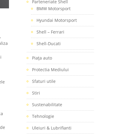
Parteneriate Shell
BMW Motorsport
Hyundai Motorsport
Shell – Ferrari
,
liza
Shell-Ducati
i
Piaţa auto
Protectia Mediului
Sfaturi utile
ele
Stiri
Sustenabilitate
ca
Tehnologie
 de
Uleiuri & Lubrifianti