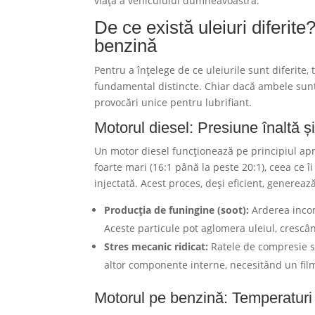
viață a vehiculului dumneavoastră.
De ce există uleiuri diferite
benzină
Pentru a înțelege de ce uleiurile sunt diferite
fundamental distincte. Chiar dacă ambele sun
provocări unice pentru lubrifiant.
Motorul diesel: Presiune înaltă 
Un motor diesel funcționează pe principiul apr
foarte mari (16:1 până la peste 20:1), ceea ce 
injectată. Acest proces, deși eficient, generea
Producția de funingine (soot):
Arderea incom
Aceste particule pot aglomera uleiul, crescân
Stres mecanic ridicat:
Ratele de compresie s
altor componente interne, necesitând un film
Motorul pe benzină: Temperaturi r