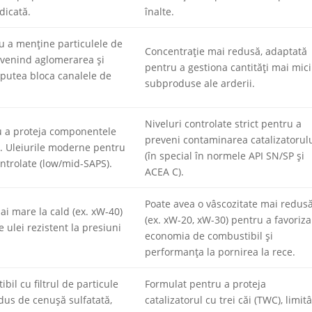
dicată.
înalte.
u a menține particulele de
Concentrație mai redusă, adaptată
evenind aglomerarea și
pentru a gestiona cantități mai mici
putea bloca canalele de
subproduse ale arderii.
Niveluri controlate strict pentru a
ru a proteja componentele
preveni contaminarea catalizatorul
. Uleiurile moderne pentru
(în special în normele API SN/SP și
ontrolate (low/mid-SAPS).
ACEA C).
Poate avea o vâscozitate mai redus
ai mare la cald (ex. xW-40)
(ex. xW-20, xW-30) pentru a favoriza
 ulei rezistent la presiuni
economia de combustibil și
performanța la pornirea la rece.
bil cu filtrul de particule
Formulat pentru a proteja
dus de cenușă sulfatată,
catalizatorul cu trei căi (TWC), limit