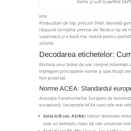
fosfor și sulf (Low/Mid-SAPS
Info
Producători de top, precum Shell, dezvoltă ga
răspund cerințelor precise ale fiecărui tip de
superioară și o bază mai stabilă pentru pachet
schimb.
Decodarea etichetelor: Cum 
Eticheta unui bidon de ulei conține informații 
înțelegem principalele norme și specificații al
fost proiectat.
Norme ACEA: Standardul europ
Asociația Constructorilor Europeni de Automobi
europeană. Secvențele ACEA sunt cele mai relev
Seria A/B (ex: A3/B4):
Uleiuri destinate motoa
este un exemplu clasic de ulei universal mot