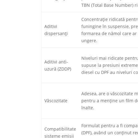
TBN (Total Base Number) ri
Concentrație ridicată pentr
Aditivi
funingine în suspensie, pr
dispersanți
formarea de nămol care ar 
ungere.
Niveluri mai ridicate pent
Aditivi anti-
supuse la presiuni extreme
uzură (ZDDP)
diesel cu DPF au niveluri c
Adesea, are o vâscozitate m
Vâscozitate
pentru a menține un film de
înalte.
Formulat pentru a fi compati
Compatibilitate
(DPF), având un conținut re
sisteme emisii