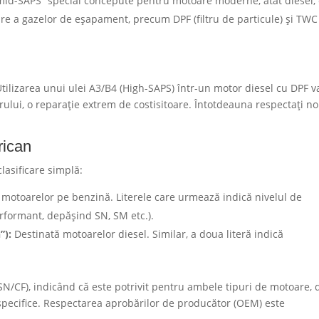
mid-SAPS” special concepute pentru motoare moderne, atât diesel, 
are a gazelor de eșapament, precum DPF (filtru de particule) și TWC
 Utilizarea unui ulei A3/B4 (High-SAPS) într-un motor diesel cu DPF v
trului, o reparație extrem de costisitoare. Întotdeauna respectați n
rican
clasificare simplă:
motoarelor pe benzină. Literele care urmează indică nivelul de
erformant, depășind SN, SM etc.).
”):
Destinată motoarelor diesel. Similar, a doua literă indică
 SN/CF), indicând că este potrivit pentru ambele tipuri de motoare, 
 specifice. Respectarea aprobărilor de producător (OEM) este