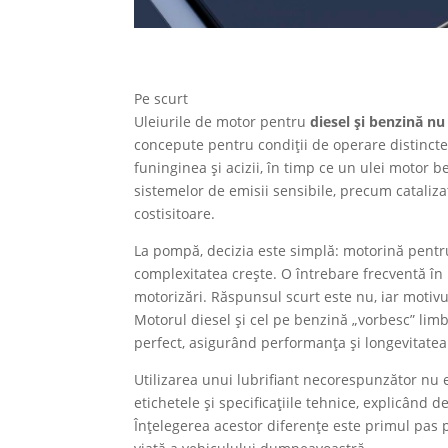
Pe scurt
Uleiurile de motor pentru
diesel și benzină nu
concepute pentru condiții de operare distincte
funinginea și acizii, în timp ce un ulei motor 
sistemelor de emisii sensibile, precum cataliz
costisitoare.
La pompă, decizia este simplă: motorină pentru
complexitatea crește. O întrebare frecventă în 
motorizări. Răspunsul scurt este nu, iar moti
Motorul diesel și cel pe benzină „vorbesc” limb
perfect, asigurând performanța și longevitatea 
Utilizarea unui lubrifiant necorespunzător nu 
etichetele și specificațiile tehnice, explicând
Înțelegerea acestor diferențe este primul pas 