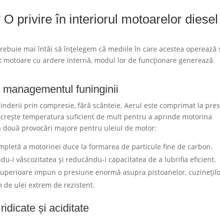
? O privire în interiorul motoarelor diesel
, trebuie mai întâi să înțelegem că mediile în care acestea operează
t motoare cu ardere internă, modul lor de funcționare generează
și managementul funinginii
inderii prin compresie, fără scânteie. Aerul este comprimat la pres
îi crește temperatura suficient de mult pentru a aprinde motorina
ză două provocări majore pentru uleiul de motor:
pletă a motorinei duce la formarea de particule fine de carbon.
du-i vâscozitatea și reducându-i capacitatea de a lubrifia eficient.
uperioare impun o presiune enormă asupra pistoanelor, cuzinețilo
 de ulei extrem de rezistent.
idicate și aciditate