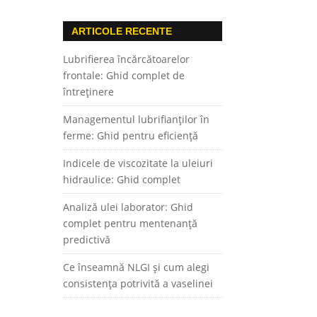
ARTICOLE RECENTE
Lubrifierea încărcătoarelor
frontale: Ghid complet de
întreținere
Managementul lubrifianților în
ferme: Ghid pentru eficiență
Indicele de viscozitate la uleiuri
hidraulice: Ghid complet
Analiză ulei laborator: Ghid
complet pentru mentenanță
predictivă
Ce înseamnă NLGI și cum alegi
consistența potrivită a vaselinei