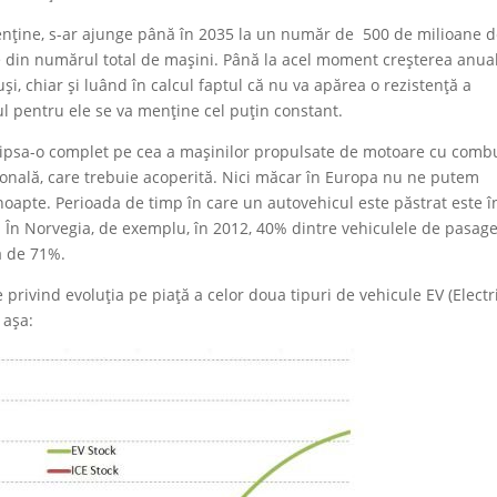
menține, s-ar ajunge până în 2035 la un număr de 500 de milioane 
me din numărul total de mașini. Până la acel moment creșterea anua
uși, chiar și luând în calcul faptul că nu va apărea o rezistență a
ul pentru ele se va menține cel puțin constant.
clipsa-o complet pe cea a mașinilor propulsate de motoare cu comb
ională, care trebuie acoperită. Nici măcar în Europa nu ne putem
noapte. Perioada de timp în care un autovehicul este păstrat este î
iu. În Norvegia, de exemplu, în 2012, 40% dintre vehiculele de pasage
a de 71%.
 privind evoluția pe piață a celor doua tipuri de vehicule EV (Electr
 așa: