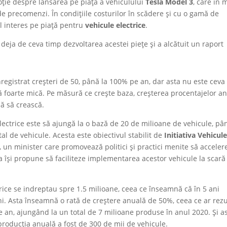
oție despre lansarea pe piața a vehiculului
Tesla Model 3
, care în 
de precomenzi. În condițiile costurilor în scădere și cu o gamă de
al interes pe piață pentru
vehicule electrice
.
eja de ceva timp dezvoltarea acestei piețe și a alcătuit un raport
înregistrat creșteri de 50, până la 100% pe an, dar asta nu este ceva 
 foarte mică. Pe măsură ce crește baza, creșterea procentajelor a
uă să crească.
lectrice este să ajungă la o bază de 20 de milioane de vehicule, pâ
l de vehicule. Acesta este obiectivul stabilit de
Initiativa Vehicule
, un minister care promovează politici și practici menite să acceler
iva își propune să faciliteze implementarea acestor vehicule la scară
trice se indreptau spre 1.5 milioane, ceea ce înseamnă că în 5 ani
i. Asta înseamnă o rată de creștere anuală de 50%, ceea ce ar rezu
e an, ajungând la un total de 7 milioane produse în anul 2020. Și a
 producția anuală a fost de 300 de mii de vehicule.