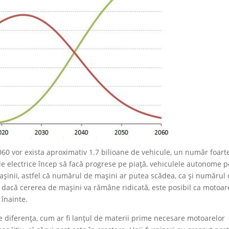
060 vor exista aproximativ 1.7 bilioane de vehicule, un număr foart
le electrice încep să facă progrese pe piață, vehiculele autonome p
așinii, astfel că numărul de mașini ar putea scădea, ca și numărul
 dacă cererea de mașini va rămâne ridicată, este posibil ca motoar
înainte.
e diferența, cum ar fi lanțul de materii prime necesare motoarelor