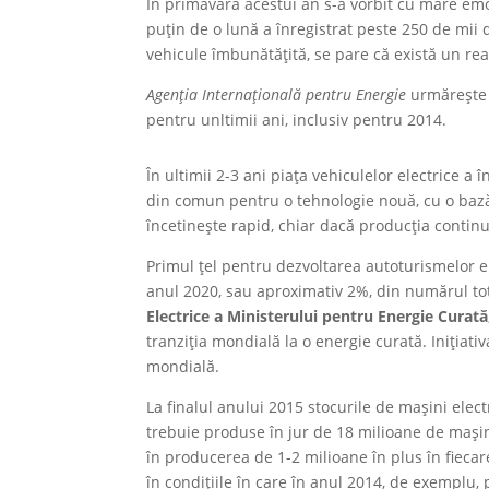
În primăvara acestui an s-a vorbit cu mare em
puțin de o lună a înregistrat peste 250 de mii 
vehicule îmbunătățită, se pare că există un re
Agenția Internațională pentru Energie
urmărește d
pentru unltimii ani, inclusiv pentru 2014.
În ultimii 2-3 ani piața vehiculelor electrice a 
din comun pentru o tehnologie nouă, cu o bază
încetinește rapid, chiar dacă producția contin
Primul țel pentru dezvoltarea autoturismelor e
anul 2020, sau aproximativ 2%, din numărul tota
Electrice a Ministerului pentru Energie Curată
tranziția mondială la o energie curată. Inițiat
mondială.
La finalul anului 2015 stocurile de mașini elec
trebuie produse în jur de 18 milioane de mașin
în producerea de 1-2 milioane în plus în fiecar
în condițiile în care în anul 2014, de exemplu,