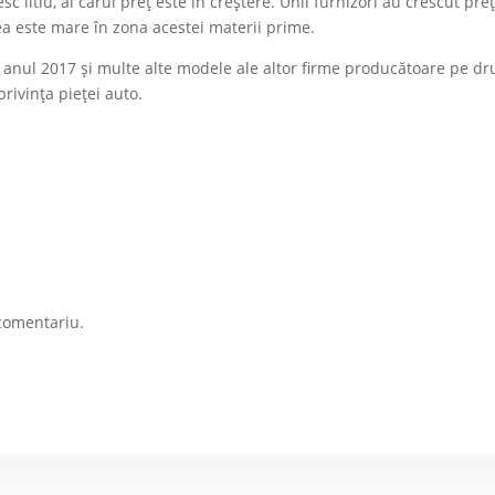
sc litiu, al cărui preț este în creștere. Unii furnizori au crescut pre
ea este mare în zona acestei materii prime.
n anul 2017 și multe alte modele ale altor firme producătoare pe d
privința pieței auto.
comentariu.