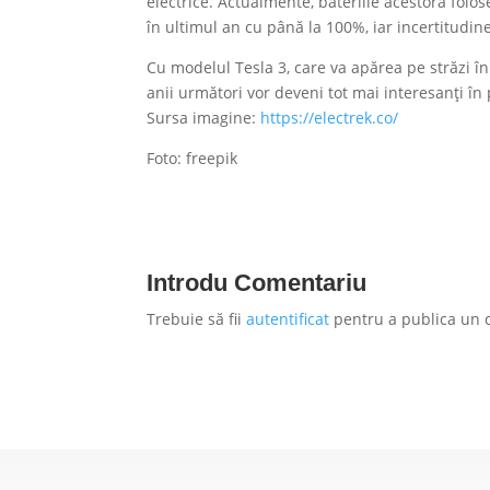
electrice. Actualmente, bateriile acestora folose
în ultimul an cu până la 100%, iar incertitudin
Cu modelul Tesla 3, care va apărea pe străzi î
anii următori vor deveni tot mai interesanți în 
Sursa imagine:
https://electrek.co/
Foto: freepik
Introdu Comentariu
Trebuie să fii
autentificat
pentru a publica un 