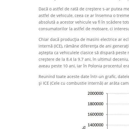
Dacă o astfel de rată de creștere s-ar putea 
astfel de vehicule, ceea ce ar însemna o trei
absolută a acestor vehicule va fi în scădere tot
consumatorilor la astfel de motoare, ci interes
Chiar dacă producția de masini electrice ar e
internă (ICE), rămâne diferența de ani generaț
aștepta ca vehiculele clasice să dispară peste 
creștere de la 8.4 la 9.7 ani, în ultimul decen
aveau peste 10 ani, iar în Polonia procentul er
Reunind toate aceste date într-un grafic, datele
și ICE (Cele cu combustie internă) ar arăta cam