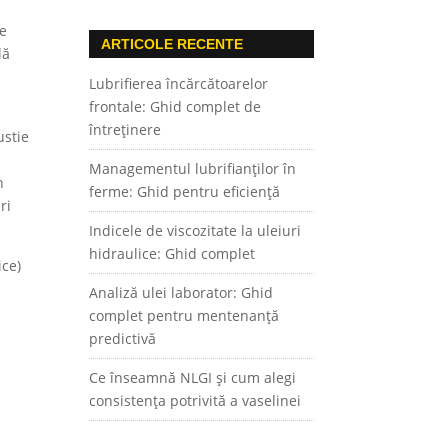
de
ARTICOLE RECENTE
lă
Lubrifierea încărcătoarelor
frontale: Ghid complet de
întreținere
ustie
Managementul lubrifianților în
n
ferme: Ghid pentru eficiență
ri
Indicele de viscozitate la uleiuri
hidraulice: Ghid complet
ice)
Analiză ulei laborator: Ghid
complet pentru mentenanță
predictivă
Ce înseamnă NLGI și cum alegi
consistența potrivită a vaselinei