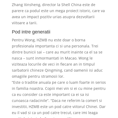
Zhang Xinsheng, director la Shell China este de
parere ca podul este un mega proiect istoric, care va
avea un impact pozitiv urias asupra dezvoltarii
viitoare a tarii.
Pod intre generatii
Pentru Wong, HZMB nu este doar o borna
profesionala importanta ci si una personala. Trei
dintre bunicii sai – care au murit inainte ca el sa se
nasca – sunt inmormantati in Macao. Wong le
viziteaza locurile de veci in fiecare an in timpul
sarbatorii chineze Qingming, cand oamenii isi aduc
omagiile pentru stramosii lor.
“Este o traditie anuala pe care o luam foarte in serios
in familia noastra. Copiii mei vin si ei cu mine pentru
ca eu consider ca este important ca ei sa isi
cunoasca radacinile”. “Daca ne referim la comert si
investitii, HZMB este un pod catre viitorul Chinei. Dar
eu il vad si ca un pod catre trecut, care imi leaga