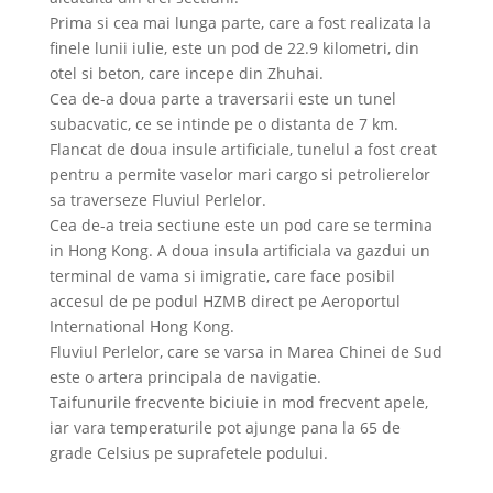
Prima si cea mai lunga parte, care a fost realizata la
finele lunii iulie, este un pod de 22.9 kilometri, din
otel si beton, care incepe din Zhuhai.
Cea de-a doua parte a traversarii este un tunel
subacvatic, ce se intinde pe o distanta de 7 km.
Flancat de doua insule artificiale, tunelul a fost creat
pentru a permite vaselor mari cargo si petrolierelor
sa traverseze Fluviul Perlelor.
Cea de-a treia sectiune este un pod care se termina
in Hong Kong. A doua insula artificiala va gazdui un
terminal de vama si imigratie, care face posibil
accesul de pe podul HZMB direct pe Aeroportul
International Hong Kong.
Fluviul Perlelor, care se varsa in Marea Chinei de Sud
este o artera principala de navigatie.
Taifunurile frecvente biciuie in mod frecvent apele,
iar vara temperaturile pot ajunge pana la 65 de
grade Celsius pe suprafetele podului.