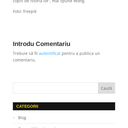
copiii de istoria lor”, mai spune Wong.
Foto: freepik
Introdu Comentariu
Trebuie să fii
autentificat
pentru a publica un
comentariu.
CATEGORII
Blog