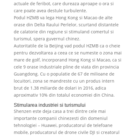
actuale de feribot, care dureaza aproape o ora si
care poate avea destule turbulente.
Podul HZMB va lega Hong Kong si Macao de alte
orase din Delta Raului Perlelor, scurtand distantele
de calatorie din regiune si stimuland comertul si
turismul, spera guvernul chinez.
Autoritatile de la Beijing vad podul HZMB ca o cheie
pentru dezvoltarea a ceea ce se numeste o zona mai
mare de golf, incorporand Hong Kong si Macao, ca si
cele 9 orase industriale pline de viata din provincia
Guangdong. Cu o populatie de 67 de milioane de
locuitori, zona se mandreste cu un produs intern
brut de 1.38 miliarde de dolari in 2016, adica
aproximativ 10% din totalul economiei din China.
Stimularea industriei si turismului
Shenzen este deja casa a trei dintre cele mai
importante companii chinezesti din domeniul
tehnologiei – Huawei, producatorul de telefoane
mobile, producatorul de drone civile DJI si creatorul