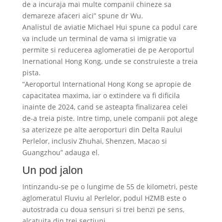
de a incuraja mai multe companii chineze sa
demareze afaceri aici” spune dr Wu.
Analistul de aviatie Michael Hui spune ca podul care
va include un terminal de vama si imigratie va
permite si reducerea aglomeratiei de pe Aeroportul
Inernational Hong Kong, unde se construieste a treia
pista.
“Aeroportul International Hong Kong se apropie de
capacitatea maxima, iar o extindere va fi dificila
inainte de 2024, cand se asteapta finalizarea celei
de-a treia piste. Intre timp, unele companii pot alege
sa aterizeze pe alte aeroporturi din Delta Raului
Perlelor, inclusiv Zhuhai, Shenzen, Macao si
Guangzhou” adauga el.
Un pod jalon
Intinzandu-se pe o lungime de 55 de kilometri, peste
aglomeratul Fluviu al Perlelor, podul HZMB este o
autostrada cu doua sensuri si trei benzi pe sens,
alcatuita din trei sectiuni.