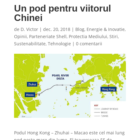
Un pod pentru viitorul
Chinei
de
D. Victor
|
dec. 20, 2018
|
Blog
,
Energie & Inovatie
,
Opinii
,
Parteneriate Shell
,
Protectia Mediului
,
Stiri
,
Sustenabilitate
,
Tehnologie
|
0 comentarii
Podul Hong Kong – Zhuhai – Macao este cel mai lung
pod peste mare din lume. El traverseaza 55 de