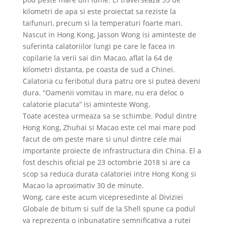
kilometri de apa si este proiectat sa reziste la
taifunuri, precum si la temperaturi foarte mari.
Nascut in Hong Kong, Jasson Wong isi aminteste de
suferinta calatoriilor lungi pe care le facea in
copilarie la verii sai din Macao, aflat la 64 de
kilometri distanta, pe coasta de sud a Chinei.
Calatoria cu feribotul dura patru ore si putea deveni
dura. “Oamenii vomitau in mare, nu era deloc o
calatorie placuta” isi aminteste Wong.
Toate acestea urmeaza sa se schimbe. Podul dintre
Hong Kong, Zhuhai si Macao este cel mai mare pod
facut de om peste mare si unul dintre cele mai
importante proiecte de infrastructura din China. El a
fost deschis oficial pe 23 octombrie 2018 si are ca
scop sa reduca durata calatoriei intre Hong Kong si
Macao la aproximativ 30 de minute.
Wong, care este acum vicepresedinte al Diviziei
Globale de bitum si sulf de la Shell spune ca podul
va reprezenta o inbunatatire semnificativa a rutei