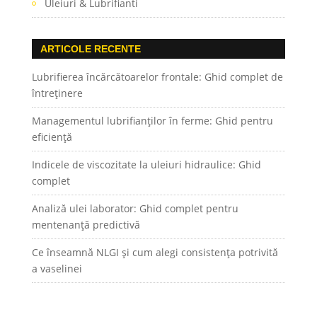
Uleiuri & Lubrifianti
ARTICOLE RECENTE
Lubrifierea încărcătoarelor frontale: Ghid complet de
întreținere
Managementul lubrifianților în ferme: Ghid pentru
eficiență
Indicele de viscozitate la uleiuri hidraulice: Ghid
complet
Analiză ulei laborator: Ghid complet pentru
mentenanță predictivă
Ce înseamnă NLGI și cum alegi consistența potrivită
a vaselinei