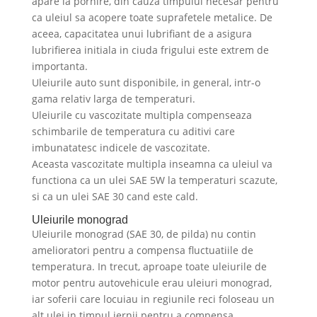
apare la pornire, din cauza timpului necesar pentru
ca uleiul sa acopere toate suprafetele metalice. De
aceea, capacitatea unui lubrifiant de a asigura
lubrifierea initiala in ciuda frigului este extrem de
importanta.
Uleiurile auto sunt disponibile, in general, intr-o
gama relativ larga de temperaturi.
Uleiurile cu vascozitate multipla compenseaza
schimbarile de temperatura cu aditivi care
imbunatatesc indicele de vascozitate.
Aceasta vascozitate multipla inseamna ca uleiul va
functiona ca un ulei SAE 5W la temperaturi scazute,
si ca un ulei SAE 30 cand este cald.
Uleiurile monograd
Uleiurile monograd (SAE 30, de pilda) nu contin
amelioratori pentru a compensa fluctuatiile de
temperatura. In trecut, aproape toate uleiurile de
motor pentru autovehicule erau uleiuri monograd,
iar soferii care locuiau in regiunile reci foloseau un
alt ulei in timpul iernii pentru a compensa