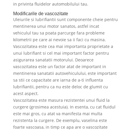
in privinta fluidelor automobilului tau.
Modificarile de vascozitate
Uleiurile si lubrifiantii sunt componente cheie pentru
mentinerea unui motor sanatos, astfel incat
vehiculul tau sa poata parcurge fara probleme
kilometrii pe care ai nevoie sa ii faci cu masina.
Vascozitatea este cea mai importanta proprietate a
unui lubrifiant si cel mai important factor pentru
asigurarea sanatatii motorului. Deoarece
vascozitatea este un factor atat de important in
mentinerea sanatatii autovehiculului, este important
sa stii ce capacitate are iarna de a-ti influenta
lubrifiantii, pentru ca nu este deloc de glumit cu
acest aspect.
Vascozitatea este masura rezistentei unui fluid la
curgere (grosimea acestuia). In esenta, cu cat fluidul
este mai gros, cu atat va manifesta mai multa
rezistenta la curgere. De exemplu, vaselina este
foarte vascoasa, in timp ce apa are o vascozitate