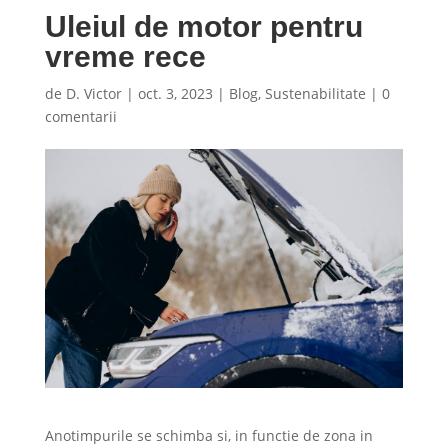
Uleiul de motor pentru
vreme rece
de
D. Victor
|
oct. 3, 2023
|
Blog
,
Sustenabilitate
|
0
comentarii
Anotimpurile se schimba si, in functie de zona in