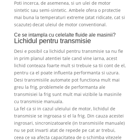
Poti incerca, de asemenea, si un ulei de motor
sintetic sau semi-sintetic. Ambele ofera o protectie
mai buna la temperaturi extreme (atat ridicate, cat si
scazute) decat uleiul de motor conventional.
Ce se intampla cu celelalte fluide ale masinii?
Lichidul pentru transmisie
Desi e posibil ca lichidul pentru transmisie sa nu fie
in prim planul atentiei tale cand vine iarna, acest
lichid conteaza foarte mult si trebuie sa tii cont de el,
pentru ca el poate influenta performanta si uzura.
Desi transmisiile automate pot functiona mult mai
greu la frig, problemele de performanta ale
transmisiei la frig sunt mult mai vizibile la masinile
cu transmisie manuala.
La fel ca si in cazul uleiului de motor, lichidul de
transmisie se ingroasa si el la frig. Din cauza acestei
ingrosari, sincronizatoarele (in transmisiile manuale)
nu se pot invarti atat de repede pe cat ar trebui,
ceea ce va afecta capacitatea de o schimba vitezele