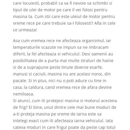
care locuiesti, probabil ca va fi nevoie sa schimbi si
tipul de ulei de motor pe care il vei folosi pentru
masina ta. Cum stii care este uleiul de motor pentru
vreme rece pe care trebuie sa-l folosesti? Afla in cele
ce urmeaza!
Asa cum vremea rece ne afecteaza organismul, iar
temperaturile scazute ne impun sa ne imbracam
diferit, la fel afecteaza si vehiculul. Desi oamenii au
posibilitatea de a purta mai multe straturi de haine
si de a suprapune peste tinute diverse esarfe,
manusi si caciuli, masina nu are acelasi noroc, din
pacate. Si in plus, nici nu o poti aduce cu tine in
casa, la caldura, cand vremea rece de afara devine
nemiloasa.
Si atunci, cum iti protejezi masina si motorul acesteia
de frig? Ei bine, unul dintre cele mai bune moduri de
a-ti proteja masina pe vreme de iarna este sa
intelegi exact cum iti afecteaza iarna vehiculul. Iata
cateva moduri in care frigul poate da peste cap totul