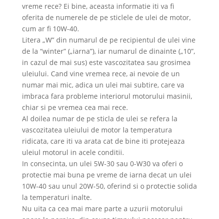
vreme rece? Ei bine, aceasta informatie iti va fi
oferita de numerele de pe sticlele de ulei de motor,
cum ar fi 10W-40.
Litera „W” din numarul de pe recipientul de ulei vine
de la “winter” („iarna”), iar numarul de dinainte („10”,
in cazul de mai sus) este vascozitatea sau grosimea
uleiului. Cand vine vremea rece, ai nevoie de un
numar mai mic, adica un ulei mai subtire, care va
imbraca fara probleme interiorul motorului masinii,
chiar si pe vremea cea mai rece.
Al doilea numar de pe sticla de ulei se refera la
vascozitatea uleiului de motor la temperatura
ridicata, care iti va arata cat de bine iti protejeaza
uleiul motorul in acele conditii.
In consecinta, un ulei 5W-30 sau 0-W30 va oferi o
protectie mai buna pe vreme de iarna decat un ulei
10W-40 sau unul 20W-50, oferind si o protectie solida
la temperaturi inalte.
Nu uita ca cea mai mare parte a uzurii motorului