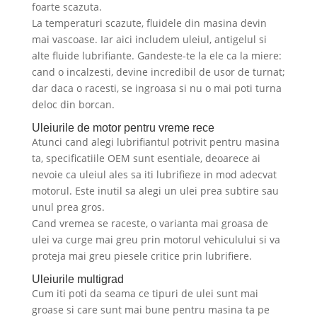
foarte scazuta.
La temperaturi scazute, fluidele din masina devin
mai vascoase. Iar aici includem uleiul, antigelul si
alte fluide lubrifiante. Gandeste-te la ele ca la miere:
cand o incalzesti, devine incredibil de usor de turnat;
dar daca o racesti, se ingroasa si nu o mai poti turna
deloc din borcan.
Uleiurile de motor pentru vreme rece
Atunci cand alegi lubrifiantul potrivit pentru masina
ta, specificatiile OEM sunt esentiale, deoarece ai
nevoie ca uleiul ales sa iti lubrifieze in mod adecvat
motorul. Este inutil sa alegi un ulei prea subtire sau
unul prea gros.
Cand vremea se raceste, o varianta mai groasa de
ulei va curge mai greu prin motorul vehiculului si va
proteja mai greu piesele critice prin lubrifiere.
Uleiurile multigrad
Cum iti poti da seama ce tipuri de ulei sunt mai
groase si care sunt mai bune pentru masina ta pe