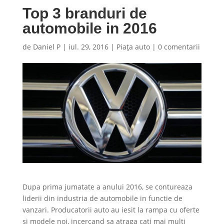
Top 3 branduri de
automobile in 2016
de
Daniel P
|
iul. 29, 2016
|
Piaţa auto
|
0 comentarii
Dupa prima jumatate a anului 2016, se contureaza
liderii din industria de automobile in functie de
vanzari. Producatorii auto au iesit la rampa cu oferte
si modele noi, incercand sa atraga cati mai multi