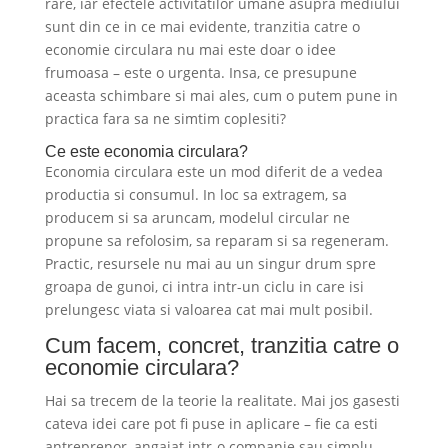
rare, iar efectele activitatilor umane asupra mediului
sunt din ce in ce mai evidente, tranzitia catre o
economie circulara nu mai este doar o idee
frumoasa – este o urgenta. Insa, ce presupune
aceasta schimbare si mai ales, cum o putem pune in
practica fara sa ne simtim coplesiti?
Ce este economia circulara?
Economia circulara este un mod diferit de a vedea
productia si consumul. In loc sa extragem, sa
producem si sa aruncam, modelul circular ne
propune sa refolosim, sa reparam si sa regeneram.
Practic, resursele nu mai au un singur drum spre
groapa de gunoi, ci intra intr-un ciclu in care isi
prelungesc viata si valoarea cat mai mult posibil.
Cum facem, concret, tranzitia catre o
economie circulara?
Hai sa trecem de la teorie la realitate. Mai jos gasesti
cateva idei care pot fi puse in aplicare – fie ca esti
antreprenor, angajat intr-o companie sau simplu