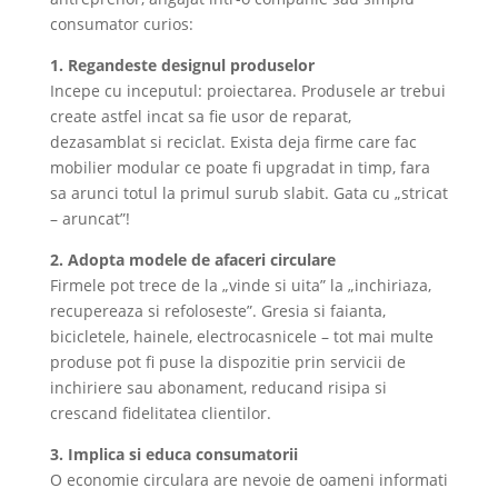
consumator curios:
1. Regandeste designul produselor
Incepe cu inceputul: proiectarea. Produsele ar trebui
create astfel incat sa fie usor de reparat,
dezasamblat si reciclat. Exista deja firme care fac
mobilier modular ce poate fi upgradat in timp, fara
sa arunci totul la primul surub slabit. Gata cu „stricat
– aruncat”!
2. Adopta modele de afaceri circulare
Firmele pot trece de la „vinde si uita” la „inchiriaza,
recupereaza si refoloseste”. Gresia si faianta,
bicicletele, hainele, electrocasnicele – tot mai multe
produse pot fi puse la dispozitie prin servicii de
inchiriere sau abonament, reducand risipa si
crescand fidelitatea clientilor.
3. Implica si educa consumatorii
O economie circulara are nevoie de oameni informati