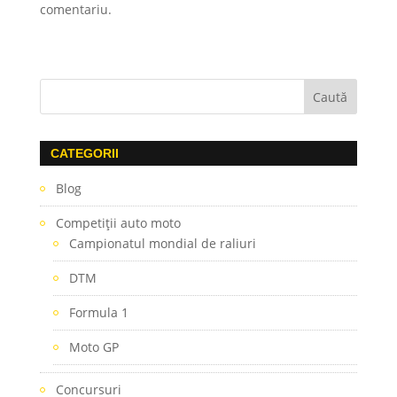
comentariu.
CATEGORII
Blog
Competiţii auto moto
Campionatul mondial de raliuri
DTM
Formula 1
Moto GP
Concursuri