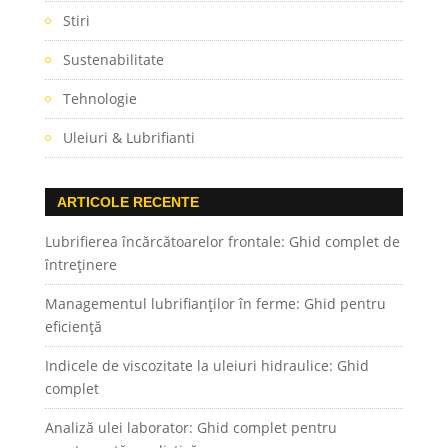
Stiri
Sustenabilitate
Tehnologie
Uleiuri & Lubrifianti
ARTICOLE RECENTE
Lubrifierea încărcătoarelor frontale: Ghid complet de
întreținere
Managementul lubrifianților în ferme: Ghid pentru
eficiență
Indicele de viscozitate la uleiuri hidraulice: Ghid
complet
Analiză ulei laborator: Ghid complet pentru