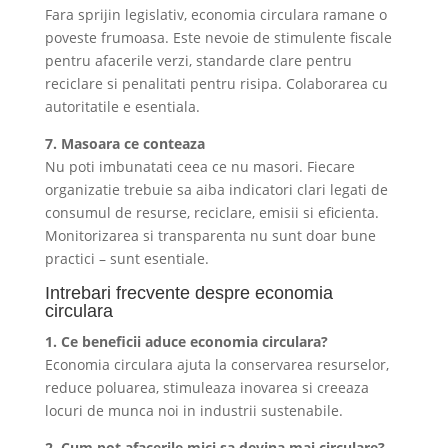
Fara sprijin legislativ, economia circulara ramane o
poveste frumoasa. Este nevoie de stimulente fiscale
pentru afacerile verzi, standarde clare pentru
reciclare si penalitati pentru risipa. Colaborarea cu
autoritatile e esentiala.
7. Masoara ce conteaza
Nu poti imbunatati ceea ce nu masori. Fiecare
organizatie trebuie sa aiba indicatori clari legati de
consumul de resurse, reciclare, emisii si eficienta.
Monitorizarea si transparenta nu sunt doar bune
practici – sunt esentiale.
Intrebari frecvente despre economia
circulara
1. Ce beneficii aduce economia circulara?
Economia circulara ajuta la conservarea resurselor,
reduce poluarea, stimuleaza inovarea si creeaza
locuri de munca noi in industrii sustenabile.
2. Cum pot afacerile mici sa devina mai circulare?