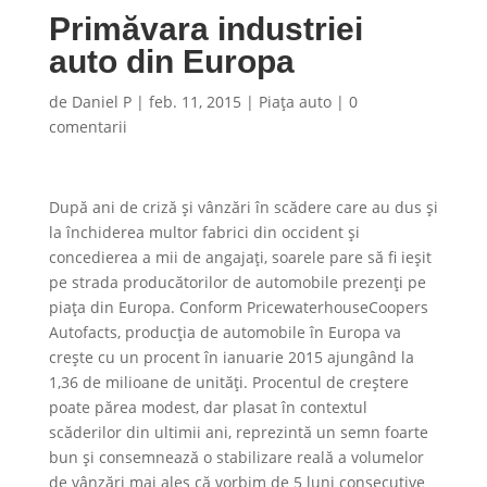
Primăvara industriei
auto din Europa
de
Daniel P
|
feb. 11, 2015
|
Piaţa auto
|
0
comentarii
După ani de criză și vânzări în scădere care au dus și
la închiderea multor fabrici din occident și
concedierea a mii de angajați, soarele pare să fi ieșit
pe strada producătorilor de automobile prezenți pe
piața din Europa. Conform PricewaterhouseCoopers
Autofacts, producția de automobile în Europa va
crește cu un procent în ianuarie 2015 ajungând la
1,36 de milioane de unități. Procentul de creștere
poate părea modest, dar plasat în contextul
scăderilor din ultimii ani, reprezintă un semn foarte
bun și consemnează o stabilizare reală a volumelor
de vânzări mai ales că vorbim de 5 luni consecutive