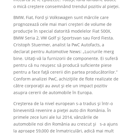
o mică creștere consemnând trendul pozitiv al pieței.
BMW, Fiat, Ford și Volkswagen sunt mărcile care
prognozează cele mai mari creșteri de volume de
producție în special datorită modelelor Fiat 500X,
BMW Seria 2, VW Golf și Sportsvan sau Ford Fiesta.
Cristoph Stuermer, analist la PwC Autofacts, a
declarat pentru Automotive News: „Lucrurile merg
bine. Uitați-vă la furnizorii de componente. Ei suferă
pentru că nu reușesc să producă suficiente piese
pentru a face față cererii din partea producătorilor.”
Conform analizei PwC, achizițiile de flote realizate de
către corporații au avut și ele un impact pozitiv
asupra cererii de automobile în Europa.
Creșterea de la nivel european s-a tradus și într-o
binevenită revenire a pieței auto din România. În
primele zece luni ale lui 2014, vânzările de
automobile noi din România au crescut și s-a ajuns
la aproape 59,000 de înmatriculări, adică mai mult