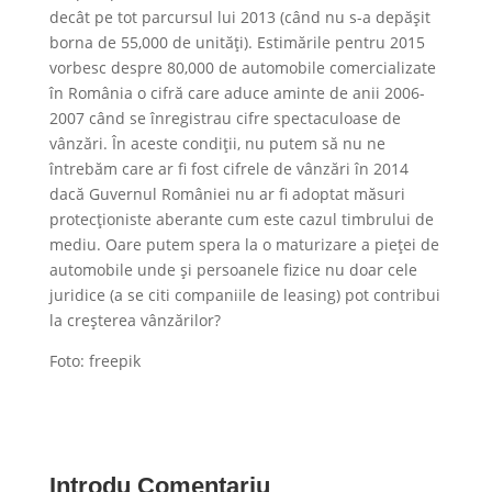
decât pe tot parcursul lui 2013 (când nu s-a depășit
borna de 55,000 de unități). Estimările pentru 2015
vorbesc despre 80,000 de automobile comercializate
în România o cifră care aduce aminte de anii 2006-
2007 când se înregistrau cifre spectaculoase de
vânzări. În aceste condiții, nu putem să nu ne
întrebăm care ar fi fost cifrele de vânzări în 2014
dacă Guvernul României nu ar fi adoptat măsuri
protecționiste aberante cum este cazul timbrului de
mediu. Oare putem spera la o maturizare a pieței de
automobile unde și persoanele fizice nu doar cele
juridice (a se citi companiile de leasing) pot contribui
la creșterea vânzărilor?
Foto: freepik
Introdu Comentariu