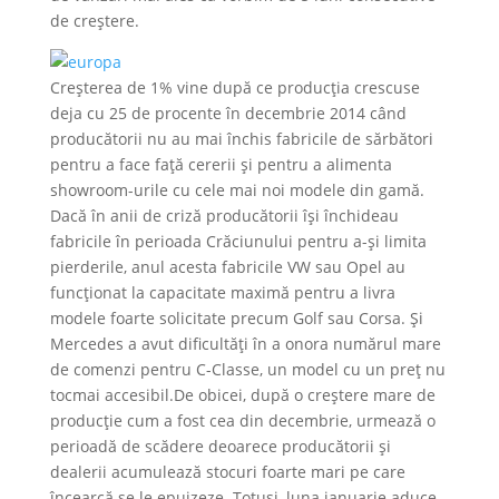
de creștere.
Creșterea de 1% vine după ce producția crescuse
deja cu 25 de procente în decembrie 2014 când
producătorii nu au mai închis fabricile de sărbători
pentru a face față cererii și pentru a alimenta
showroom-urile cu cele mai noi modele din gamă.
Dacă în anii de criză producătorii își închideau
fabricile în perioada Crăciunului pentru a-și limita
pierderile, anul acesta fabricile VW sau Opel au
funcționat la capacitate maximă pentru a livra
modele foarte solicitate precum Golf sau Corsa. Și
Mercedes a avut dificultăți în a onora numărul mare
de comenzi pentru C-Classe, un model cu un preț nu
tocmai accesibil.De obicei, după o creștere mare de
producție cum a fost cea din decembrie, urmează o
perioadă de scădere deoarece producătorii și
dealerii acumulează stocuri foarte mari pe care
încearcă se le epuizeze. Totuși, luna ianuarie aduce