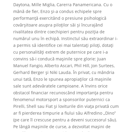
Daytona, Mille Miglia, Carerra Panamericana. Cu o
mână de fier, Enzo și-a condus echipele spre
performanță exercitând o presiune psihologică
covârșitoare asupra piloților săi și încurajând
rivalitatea dintre coechipieri pentru poziția de
numărul unu în echipă. Instinctul său extraordinar i-
a permis să identifice cei mai talentați piloți, dotați
cu personalități extrem de puternice pe care i-a
convins să-i conducă mașinile spre glorie: Juan
Manuel Fangio, Alberto Ascari, Phil Hill, Jon Surtees,
Gerhard Berger și Niki Lauda. În privat, cu mândria
unui tată, Enzo le spunea apropiaților că mașinile
sale sunt adevăratele campioane. A învins orice
obstacol financiar recunoscând importanța pentru
fenomenul motorsport a sponsorilor puternici ca
Pirelli, Shell sau Fiat și loviturile din viața privată cum
ar fi pierderea timpurie a fiului său Alfredino „Dino”
(pe care îl crescuse pentru a deveni succesorul său).
Pe lângă mașinile de curse, a dezvoltat mașini de