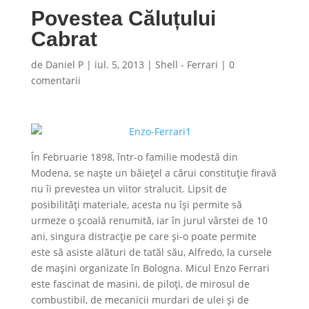
Povestea Căluțului
Cabrat
de
Daniel P
|
iul. 5, 2013
|
Shell - Ferrari
|
0
comentarii
În Februarie 1898, într-o familie modestă din
Modena, se naște un băiețel a cărui constituție firavă
nu îi prevestea un viitor stralucit. Lipsit de
posibilități materiale, acesta nu își permite să
urmeze o școală renumită, iar în jurul vârstei de 10
ani, singura distracție pe care și-o poate permite
este să asiste alături de tatăl său, Alfredo, la cursele
de mașini organizate în Bologna. Micul Enzo Ferrari
este fascinat de masini, de piloți, de mirosul de
combustibil, de mecanicii murdari de ulei și de