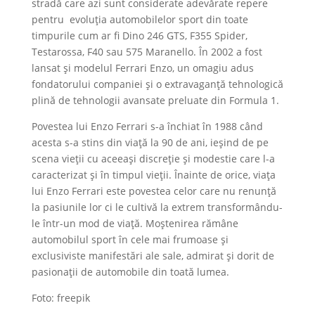
stradă care azi sunt considerate adevărate repere
pentru evoluția automobilelor sport din toate
timpurile cum ar fi Dino 246 GTS, F355 Spider,
Testarossa, F40 sau 575 Maranello. În 2002 a fost
lansat și modelul Ferrari Enzo, un omagiu adus
fondatorului companiei și o extravaganță tehnologică
plină de tehnologii avansate preluate din Formula 1.
Povestea lui Enzo Ferrari s-a închiat în 1988 când
acesta s-a stins din viață la 90 de ani, ieșind de pe
scena vieții cu aceeași discreție și modestie care l-a
caracterizat și în timpul vieții. Înainte de orice, viața
lui Enzo Ferrari este povestea celor care nu renunță
la pasiunile lor ci le cultivă la extrem transformându-
le într-un mod de viață. Moștenirea rămâne
automobilul sport în cele mai frumoase și
exclusiviste manifestări ale sale, admirat și dorit de
pasionații de automobile din toată lumea.
Foto: freepik