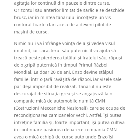
agitația lor continuă din pauzele dintre curse.
Orizontul său anterior limitat de sărăcie se deschide
brusc, iar în mintea tânărului încolțește un vis
conturat foarte clar: acela de a deveni pilot de
mașini de curse.
Nimic nu-i va înfrânge voința de a-și vedea visul
împlinit, iar caracterul său puternic îl va ajuta să
treacă peste pierderea tatălui și fratelui său, răpuși
de o gripă puternică în timpul Primul Război
Mondial. La doar 20 de ani, Enzo devine stâlpul
familiei într-o țară răvășită de război, iar visele sale
par deja imposibil de realizat. Tânărul nu este
descurajat de situația grea și se angajează la o
companie mică de automobile numită CMN
(Costruzioni Meccaniche Nazionali), care se ocupa de
recondiționarea camioanelor vechi. Astfel, își putea
întreține familia și, foarte important, își putea cultiva
în continuare pasiunea deoarece compania CMN
avea o mică echipă de curse auto unde Enzo își