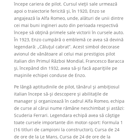
începe cariera de pilot. Cursul vieții sale urmează
apoi o traiectorie fericită și, în 1920, Enzo se
angajează la Alfa Romeo, unde, alături de unii dintre
cei mai buni ingineri auto din perioada respectivă
începe să obțină primele sale victorii în cursele auto.
În 1923, Enzo cumpără o emblemă ce avea să devină
legendară: „Căluțul cabrat”. Acest simbol decorase
avionul de vânătoare al celui mai prestigios pilot
italian din Primul Război Mondial, Francesco Baracca
și, începând din 1932, avea să-și facă aparițiile pe
mașinile echipei conduse de Enzo.
Pe lângă aptitudinile de pilot, tânărul și ambițiosul
italian începe să-și descopere și abilitațile de
manager și organizează în cadrul Alfa Romeo, echipa
de curse al cărui nume rămâne neschimbat și astăzi:
Scuderia Ferrari. Legendara echipă avea să câștige
toate cursele importante din motor-sport: Formula 1
(16 titluri de campioni la constructori), Cursa de 24
de ore de la Le Mans, Cursa de 24 de ore de la