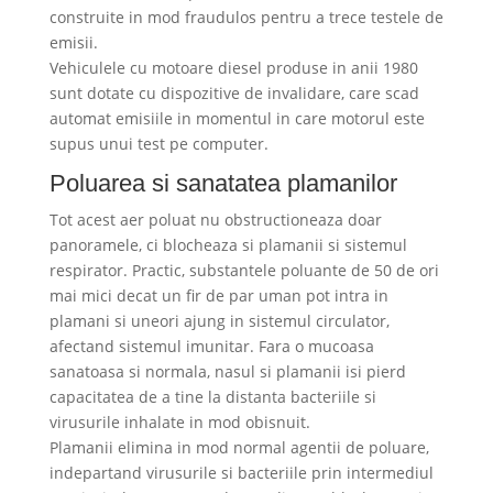
construite in mod fraudulos pentru a trece testele de
emisii.
Vehiculele cu motoare diesel produse in anii 1980
sunt dotate cu dispozitive de invalidare, care scad
automat emisiile in momentul in care motorul este
supus unui test pe computer.
Poluarea si sanatatea plamanilor
Tot acest aer poluat nu obstructioneaza doar
panoramele, ci blocheaza si plamanii si sistemul
respirator. Practic, substantele poluante de 50 de ori
mai mici decat un fir de par uman pot intra in
plamani si uneori ajung in sistemul circulator,
afectand sistemul imunitar. Fara o mucoasa
sanatoasa si normala, nasul si plamanii isi pierd
capacitatea de a tine la distanta bacteriile si
virusurile inhalate in mod obisnuit.
Plamanii elimina in mod normal agentii de poluare,
indepartand virusurile si bacteriile prin intermediul