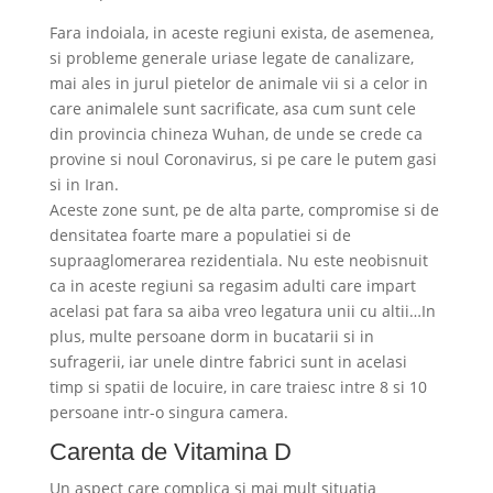
Fara indoiala, in aceste regiuni exista, de asemenea,
si probleme generale uriase legate de canalizare,
mai ales in jurul pietelor de animale vii si a celor in
care animalele sunt sacrificate, asa cum sunt cele
din provincia chineza Wuhan, de unde se crede ca
provine si noul Coronavirus, si pe care le putem gasi
si in Iran.
Aceste zone sunt, pe de alta parte, compromise si de
densitatea foarte mare a populatiei si de
supraaglomerarea rezidentiala. Nu este neobisnuit
ca in aceste regiuni sa regasim adulti care impart
acelasi pat fara sa aiba vreo legatura unii cu altii…In
plus, multe persoane dorm in bucatarii si in
sufragerii, iar unele dintre fabrici sunt in acelasi
timp si spatii de locuire, in care traiesc intre 8 si 10
persoane intr-o singura camera.
Carenta de Vitamina D
Un aspect care complica si mai mult situatia