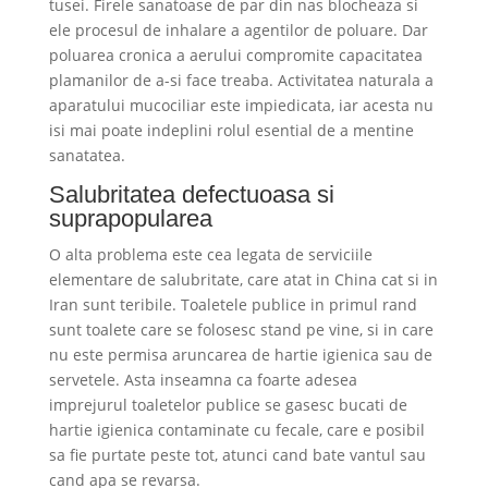
tusei. Firele sanatoase de par din nas blocheaza si
ele procesul de inhalare a agentilor de poluare. Dar
poluarea cronica a aerului compromite capacitatea
plamanilor de a-si face treaba. Activitatea naturala a
aparatului mucociliar este impiedicata, iar acesta nu
isi mai poate indeplini rolul esential de a mentine
sanatatea.
Salubritatea defectuoasa si
suprapopularea
O alta problema este cea legata de serviciile
elementare de salubritate, care atat in China cat si in
Iran sunt teribile. Toaletele publice in primul rand
sunt toalete care se folosesc stand pe vine, si in care
nu este permisa aruncarea de hartie igienica sau de
servetele. Asta inseamna ca foarte adesea
imprejurul toaletelor publice se gasesc bucati de
hartie igienica contaminate cu fecale, care e posibil
sa fie purtate peste tot, atunci cand bate vantul sau
cand apa se revarsa.