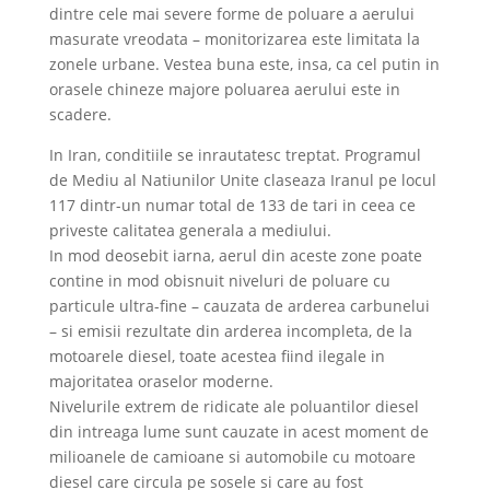
dintre cele mai severe forme de poluare a aerului
masurate vreodata – monitorizarea este limitata la
zonele urbane. Vestea buna este, insa, ca cel putin in
orasele chineze majore poluarea aerului este in
scadere.
In Iran, conditiile se inrautatesc treptat. Programul
de Mediu al Natiunilor Unite claseaza Iranul pe locul
117 dintr-un numar total de 133 de tari in ceea ce
priveste calitatea generala a mediului.
In mod deosebit iarna, aerul din aceste zone poate
contine in mod obisnuit niveluri de poluare cu
particule ultra-fine – cauzata de arderea carbunelui
– si emisii rezultate din arderea incompleta, de la
motoarele diesel, toate acestea fiind ilegale in
majoritatea oraselor moderne.
Nivelurile extrem de ridicate ale poluantilor diesel
din intreaga lume sunt cauzate in acest moment de
milioanele de camioane si automobile cu motoare
diesel care circula pe sosele si care au fost