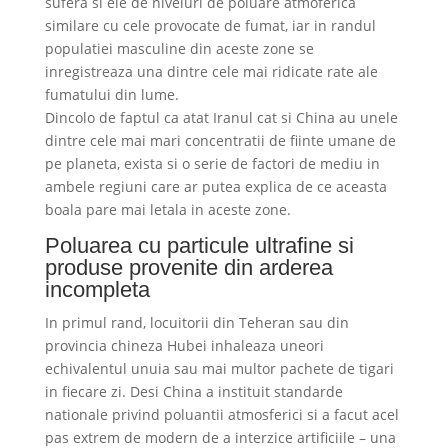
sufera si ele de niveluri de poluare atmoferica
similare cu cele provocate de fumat, iar in randul
populatiei masculine din aceste zone se
inregistreaza una dintre cele mai ridicate rate ale
fumatului din lume.
Dincolo de faptul ca atat Iranul cat si China au unele
dintre cele mai mari concentratii de fiinte umane de
pe planeta, exista si o serie de factori de mediu in
ambele regiuni care ar putea explica de ce aceasta
boala pare mai letala in aceste zone.
Poluarea cu particule ultrafine si
produse provenite din arderea
incompleta
In primul rand, locuitorii din Teheran sau din
provincia chineza Hubei inhaleaza uneori
echivalentul unuia sau mai multor pachete de tigari
in fiecare zi. Desi China a instituit standarde
nationale privind poluantii atmosferici si a facut acel
pas extrem de modern de a interzice artificiile – una