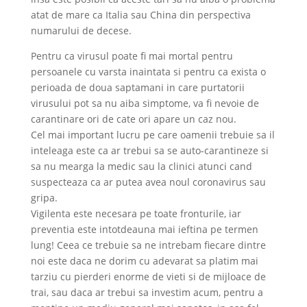
atat de mare ca Italia sau China din perspectiva
numarului de decese.
Pentru ca virusul poate fi mai mortal pentru
persoanele cu varsta inaintata si pentru ca exista o
perioada de doua saptamani in care purtatorii
virusului pot sa nu aiba simptome, va fi nevoie de
carantinare ori de cate ori apare un caz nou.
Cel mai important lucru pe care oamenii trebuie sa il
inteleaga este ca ar trebui sa se auto-carantineze si
sa nu mearga la medic sau la clinici atunci cand
suspecteaza ca ar putea avea noul coronavirus sau
gripa.
Vigilenta este necesara pe toate fronturile, iar
preventia este intotdeauna mai ieftina pe termen
lung! Ceea ce trebuie sa ne intrebam fiecare dintre
noi este daca ne dorim cu adevarat sa platim mai
tarziu cu pierderi enorme de vieti si de mijloace de
trai, sau daca ar trebui sa investim acum, pentru a