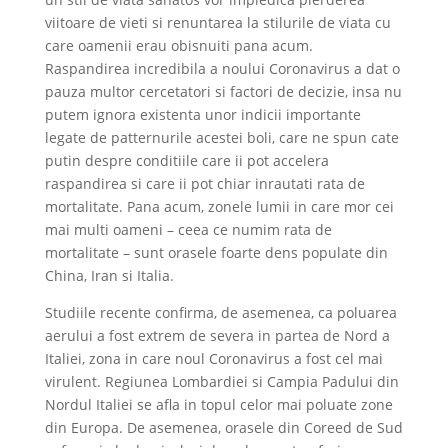
viitoare de vieti si renuntarea la stilurile de viata cu
care oamenii erau obisnuiti pana acum.
Raspandirea incredibila a noului Coronavirus a dat o
pauza multor cercetatori si factori de decizie, insa nu
putem ignora existenta unor indicii importante
legate de patternurile acestei boli, care ne spun cate
putin despre conditiile care ii pot accelera
raspandirea si care ii pot chiar inrautati rata de
mortalitate. Pana acum, zonele lumii in care mor cei
mai multi oameni – ceea ce numim rata de
mortalitate – sunt orasele foarte dens populate din
China, Iran si Italia.
Studiile recente confirma, de asemenea, ca poluarea
aerului a fost extrem de severa in partea de Nord a
Italiei, zona in care noul Coronavirus a fost cel mai
virulent. Regiunea Lombardiei si Campia Padului din
Nordul Italiei se afla in topul celor mai poluate zone
din Europa. De asemenea, orasele din Coreed de Sud