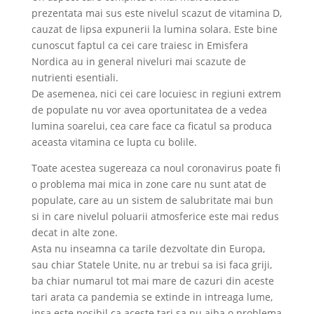
prezentata mai sus este nivelul scazut de vitamina D,
cauzat de lipsa expunerii la lumina solara. Este bine
cunoscut faptul ca cei care traiesc in Emisfera
Nordica au in general niveluri mai scazute de
nutrienti esentiali.
De asemenea, nici cei care locuiesc in regiuni extrem
de populate nu vor avea oportunitatea de a vedea
lumina soarelui, cea care face ca ficatul sa produca
aceasta vitamina ce lupta cu bolile.
Toate acestea sugereaza ca noul coronavirus poate fi
o problema mai mica in zone care nu sunt atat de
populate, care au un sistem de salubritate mai bun
si in care nivelul poluarii atmosferice este mai redus
decat in alte zone.
Asta nu inseamna ca tarile dezvoltate din Europa,
sau chiar Statele Unite, nu ar trebui sa isi faca griji,
ba chiar numarul tot mai mare de cazuri din aceste
tari arata ca pandemia se extinde in intreaga lume,
insa este posibil ca aceste tari sa nu aiba o problema