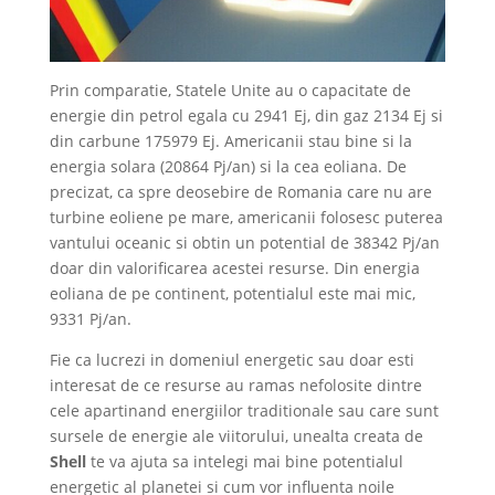
Prin comparatie, Statele Unite au o capacitate de
energie din petrol egala cu 2941 Ej, din gaz 2134 Ej si
din carbune 175979 Ej. Americanii stau bine si la
energia solara (20864 Pj/an) si la cea eoliana. De
precizat, ca spre deosebire de Romania care nu are
turbine eoliene pe mare, americanii folosesc puterea
vantului oceanic si obtin un potential de 38342 Pj/an
doar din valorificarea acestei resurse. Din energia
eoliana de pe continent, potentialul este mai mic,
9331 Pj/an.
Fie ca lucrezi in domeniul energetic sau doar esti
interesat de ce resurse au ramas nefolosite dintre
cele apartinand energiilor traditionale sau care sunt
sursele de energie ale viitorului, unealta creata de
Shell
te va ajuta sa intelegi mai bine potentialul
energetic al planetei si cum vor influenta noile