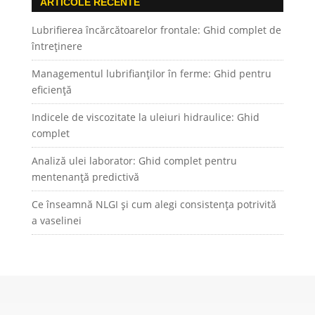
ARTICOLE RECENTE
Lubrifierea încărcătoarelor frontale: Ghid complet de
întreținere
Managementul lubrifianților în ferme: Ghid pentru
eficiență
Indicele de viscozitate la uleiuri hidraulice: Ghid
complet
Analiză ulei laborator: Ghid complet pentru
mentenanță predictivă
Ce înseamnă NLGI și cum alegi consistența potrivită
a vaselinei