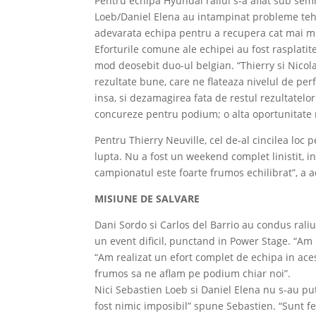
Pentru echipa Hyundai raliul s-a aflat sub sem
Loeb/Daniel Elena au intampinat probleme tehni
adevarata echipa pentru a recupera cat mai m
Eforturile comune ale echipei au fost rasplatite
mod deosebit duo-ul belgian. “Thierry si Nicola
rezultate bune, care ne flateaza nivelul de pe
insa, si dezamagirea fata de restul rezultatelo
concureze pentru podium; o alta oportunitate ra
Pentru Thierry Neuville, cel de-al cincilea loc
lupta. Nu a fost un weekend complet linistit, i
campionatul este foarte frumos echilibrat”, a a
MISIUNE DE SALVARE
Dani Sordo si Carlos del Barrio au condus raliu
un event dificil, punctand in Power Stage. “A
“Am realizat un efort complet de echipa in aces
frumos sa ne aflam pe podium chiar noi”.
Nici Sebastien Loeb si Daniel Elena nu s-au pu
fost nimic imposibil” spune Sebastien. “Sunt fe