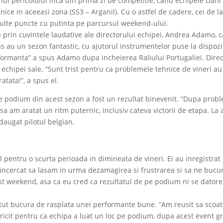
nul pericolului inca din prima zi de competitie, cand echipele Dani
ce in aceeasi zona (SS3 – Arganil). Cu o astfel de cadere, cei de l
ulte puncte cu putinta pe parcursul weekend-ului.
 prin cuvintele laudative ale directorului echipei, Andrea Adamo, ca
s au un sezon fantastic, cu ajutorul instrumentelor puse la dispozit
rformanta” a spus Adamo dupa incheierea Raliului Portugaliei. Direc
r echipei sale. “Sunt trist pentru ca problemele tehnice de vineri a
tata!”, a spus el.
 pe podium din acest sezon a fost un rezultat binevenit. “Dupa prob
nsa am aratat un ritm puternic, inclusiv cateva victorii de etapa. L
daugat pilotul belgian.
l pentru o scurta perioada in dimineata de vineri. Ei au inregistrat 
m incercat sa lasam in urma dezamagirea si frustrarea si sa ne buc
t weekend, asa ca eu cred ca rezultatul de pe podium ni se datoreaz
tut bucura de rasplata unei performante bune. “Am reusit sa scoatem
ricit pentru ca echipa a luat un loc pe podium, dupa acest event gre