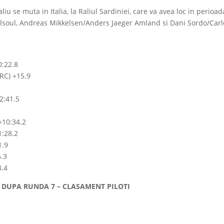
u se muta in Italia, la Raliul Sardiniei, care va avea loc in perioad
Gelsoul, Andreas Mikkelsen/Anders Jaeger Amland si Dani Sordo/Carlo
0:22.8
WRC) +15.9
2:41.5
+10:34.2
1:28.2
1.9
6.3
8.4
 DUPA RUNDA 7 – CLASAMENT PILOTI