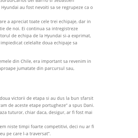
 Sordo/Carlos del Barrio si Sebastien
a Hyundai au fost nevoiti sa se regrupeze ca o
re a apreciat toate cele trei echipaje, dar in
ie de noi. Ei continua sa intregistreze
torul de echipa de la Hyundai si-a exprimat,
u impiedicat celelalte doua echipaje sa
lemele din Chile, era important sa revenim in
a aproape jumatate din parcursul sau,
doua victorii de etapa si au dus la bun sfarsit
uram de aceste etape portugheze” a spus Dani.
a tuturor, chiar daca, desigur, ar fi fost mai
 niste timpi foarte competitivi, deci nu ar fi
u pe care l-a traversat”.