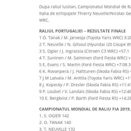
Dupa raliul lusitan, Campionatul Mondial de Rali
Italia de echipajele Thierry Neuville/Nicolas 
WRC.
RALIUL PORTUGALIEI – REZULTATE FINALE
1 O. Tänak / M. Järveoja (Toyota Yaris WRC) 3:2
2 T. Neuville / N. Gilsoul (Hyundai i20 Coupe 
3 S. Ogier / J. Ingrassia (Citroën C3 WRC) +57.1
4 T. Suninen / M. Salminen (Ford Fiesta WRC) +
5 E. Evans / S. Martin (Ford Fiesta WRC) +7:08.3
6 K. Rovanperä / J. Halttunen (Skoda Fabia R5) 
7 J.M Latvala / M. Anttila (Toyota Yaris WRC) +1
8 J. Kopecky / P. Dresler (Skoda Fabia R5) +11:4
9 P. Loubet / V. Landais (Skoda Fabia R5) +12:4
10 E. Bergkvist / P. Barth (Ford Fiesta R5) +14:2
CAMPIONATUL MONDIAL DE RALIU FIA 2019,
1. S. OGIER 142
2. O. TANAK 140
3. T. NEUVILLE 132