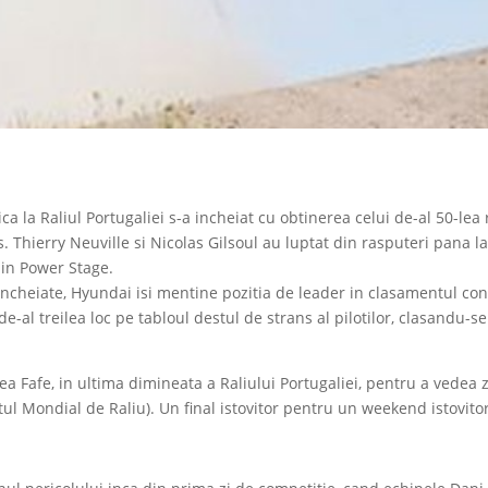
ca la Raliul Portugaliei s-a incheiat cu obtinerea celui de-al 50-l
Thierry Neuville si Nicolas Gilsoul au luptat din rasputeri pana la 
din Power Stage.
ncheiate, Hyundai isi mentine pozitia de leader in clasamentul con
 de-al treilea loc pe tabloul destul de strans al pilotilor, clasandu
ea Fafe, in ultima dimineata a Raliului Portugaliei, pentru a vedea 
ul Mondial de Raliu). Un final istovitor pentru un weekend istovito