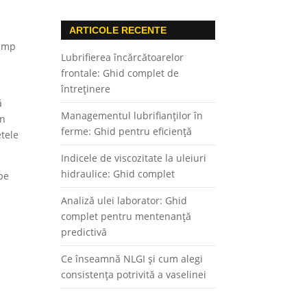
ARTICOLE RECENTE
timp
Lubrifierea încărcătoarelor
frontale: Ghid complet de
întreținere
ă
Managementul lubrifianților în
un
ferme: Ghid pentru eficiență
etele
Indicele de viscozitate la uleiuri
hidraulice: Ghid complet
 pe
Analiză ulei laborator: Ghid
complet pentru mentenanță
predictivă
Ce înseamnă NLGI și cum alegi
consistența potrivită a vaselinei