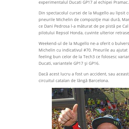
experimentalul Ducati GP17 al echipei Pramac
Din spectacolul cursei de la Mugello au lipsit 
pneurile Michelin de compoziție mai dură, Mar
ce Dani Pedrosa l-a măturat de pe pistă pe Cal 
pilotului Repsol Honda, cuvinte ulterior retrase
Weekend-ul de la Mugello ne-a oferit o bulvers
Michelin cu indicativul #70. Pneurile au ajuta
feeling bun celor de la Tech3 ce folosesc vari
Ducati, variantele GP17 și GP16.
Dacă acest lucru a fost un accident, sau aceast
circuitul catalan de lângă Barcelona.