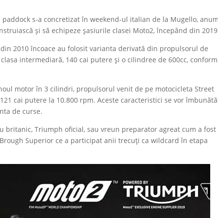
n paddock s-a concretizat în weekend-ul italian de la Mugello, anu
nstruiască și să echipeze șasiurile clasei Moto2, începând din 2019
re din 2010 încoace au folosit varianta derivată din propulsorul de
 clasa intermediară, 140 cai putere și o cilindree de 600cc, conform
ul motor în 3 cilindri, propulsorul venit de pe motocicleta Street
 121 cai putere la 10.800 rpm. Aceste caracteristici se vor îmbunătăț
anta de curse.
u britanic, Triumph oficial, sau vreun preparator agreat cum a fost
ough Superior ce a participat anii trecuți ca wildcard în etapa