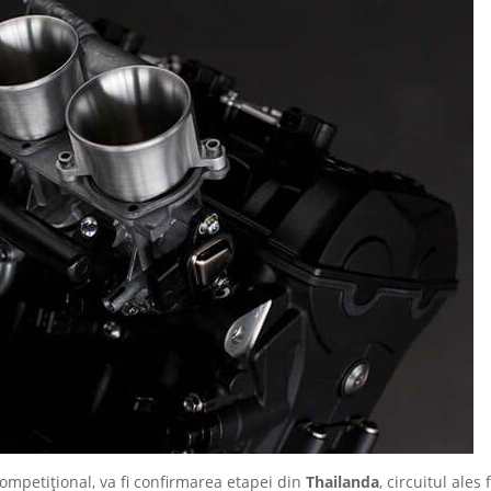
ompetițional, va fi confirmarea etapei din
Thailanda
, circuitul ales 