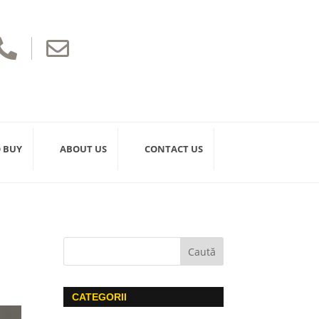


 BUY
ABOUT US
CONTACT US
n
CATEGORII