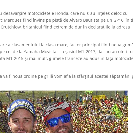
.
cu desăvârșire motocicletele Honda, care nu s-au ințeles deloc cu
c Marquez fiind învins pe pistă de Alvaro Bautista pe un GP16, în 
Crutchlow, britanicul fiind extrem de dur în declarațiile la adresa
.
are a clasamentului la clasa mare, factor principal fiind noua gum
t pe cei de la Yamaha Movistar cu șasiul M1-2017, dar nu au oferit 
anta M1-2015 și mai mult, gumele franceze au adus în față motocicl
a va fi noua ordine pe grilă vom afla la sfârșitul acestei săptămâni