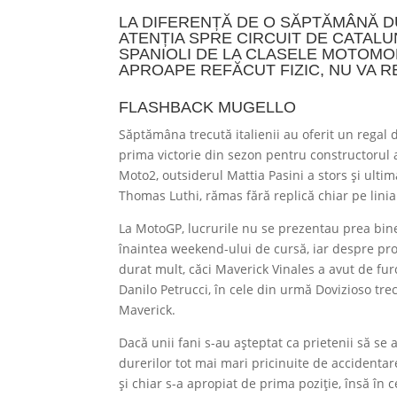
LA DIFERENȚĂ DE O SĂPTĂMÂNĂ D
ATENȚIA SPRE CIRCUIT DE CATAL
SPANIOLI DE LA CLASELE MOTOMO
APROAPE REFĂCUT FIZIC, NU VA R
FLASHBACK MUGELLO
Săptămâna trecută italienii au oferit un regal
prima victorie din sezon pentru constructorul a
Moto2, outsiderul Mattia Pasini a stors și ulti
Thomas Luthi, rămas fără replică chiar pe linia 
La MotoGP, lucrurile nu se prezentau prea bine 
înaintea weekend-ului de cursă, iar despre pr
durat mult, căci Maverick Vinales a avut de fur
Danilo Petrucci, în cele din urmă Dovizioso tre
Maverick.
Dacă unii fani s-au așteptat ca prietenii să se 
durerilor tot mai mari pricinuite de accidentar
și chiar s-a apropiat de prima poziție, însă în