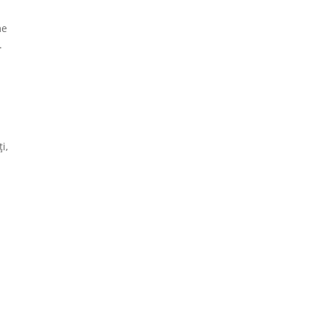
me
.
i,