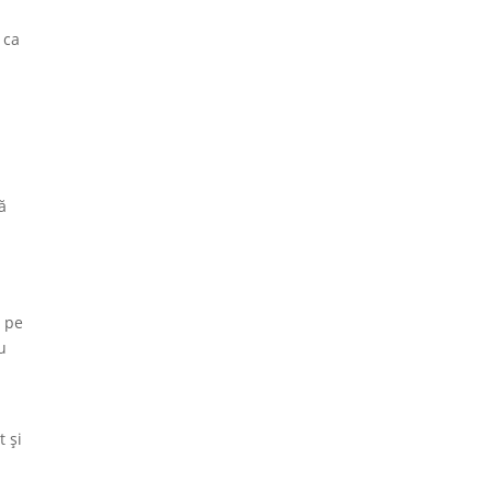
 ca
ă
e pe
u
t și