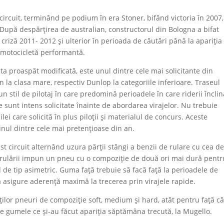
circuit, terminând pe podium în era Stoner, bifând victoria în 2007,
 După despărțirea de australian, constructorul din Bologna a bifat
 criză 2011- 2012 și ulterior în perioada de căutări până la apariția
 motocicletă performantă.
nta proaspăt modificată, este unul dintre cele mai solicitante din
 la clasa mare, respectiv Dunlop la categoriile inferioare. Traseul
n stil de pilotaj în care predomină perioadele în care riderii înclin
 sunt intens solicitate înainte de abordarea virajelor. Nu trebuie
lei care solicită în plus piloții și materialul de concurs. Aceste
 unul dintre cele mai pretențioase din an.
st circuit alternând uzura părții stângi a benzii de rulare cu cea d
 rulării impun un pneu cu o compoziție de două ori mai dură pentr
 de tip asimetric. Guma față trebuie să facă față la perioadele de
i să asigure aderență maximă la trecerea prin virajele rapide.
ilor pneuri de compoziție soft, medium și hard, atât pentru față câ
ze gumele ce și-au făcut apariția săptămâna trecută, la Mugello.