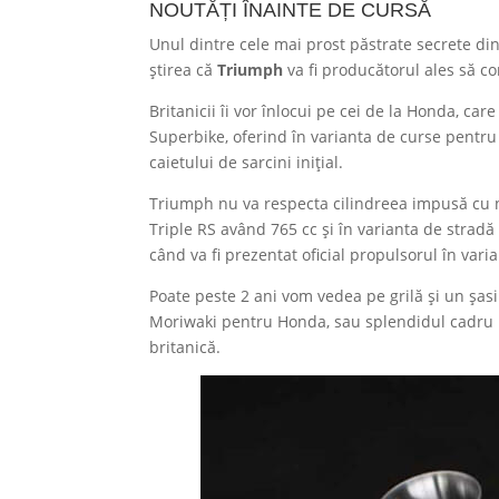
NOUTĂȚI ÎNAINTE DE CURSĂ
Unul dintre cele mai prost păstrate secrete di
știrea că
Triumph
va fi producătorul ales să co
Britanicii îi vor înlocui pe cei de la Honda, ca
Superbike, oferind în varianta de curse pentru
caietului de sarcini inițial.
Triumph nu va respecta cilindreea impusă cu no
Triple RS având 765 cc și în varianta de stradă
când va fi prezentat oficial propulsorul în vari
Poate peste 2 ani vom vedea pe grilă și un șasi
Moriwaki pentru Honda, sau splendidul cadru Br
britanică.