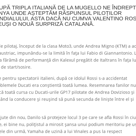
UPĂ TRIPLA ITALIANĂ DE LA MUGELLO NE ÎNDREP
UNYA UNDE AȘTEPTĂM RĂSPUNSUL PILOȚILOR
NDIALULUI, ASTA DACĂ NU CUMVA VALENTINO ROS
EUȘI O NOUĂ SURPRIZĂ CATALANĂ.
 de pilotaj, început de la clasa Moto3, unde Andrea Migno (KTM) a a
ustriac, impunându-se la limită în fața lui Fabio di Giannantonio. 
ma fărâmă de performanță din Kalexul pregătit de Italtrans în fața lu
de start/sosire.
pentru spectatorii italieni, după ce idolul Rossi s-a accidentat
oblemele Ducati era conștientă toată lumea. Resemnarea fanilor nu
că toată cursa cu Ducati-urile GP17 pilotate de Andrea Dovizioso și
când la conducere și reușind să pună secunda de liniște între el și
ajute din nou, Danilo să protejeze locul 3 pe care se afla Rossi în ci
e, ei bine nu, polițistul a mirosit șansa unui podium meritoriu pe u
 cele din urmă, Yamaha de uzină a lui Vinales a pus la respect