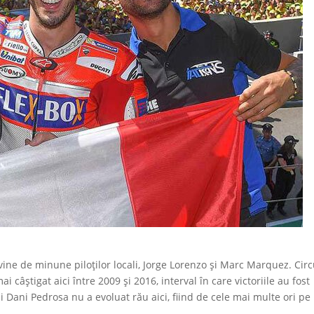
ne de minune piloților locali, Jorge Lorenzo și Marc Marquez. Circ
i câștigat aici între 2009 și 2016, interval în care victoriile au fost
i Dani Pedrosa nu a evoluat rău aici, fiind de cele mai multe ori pe