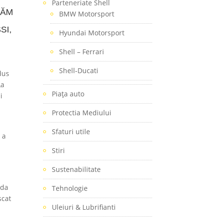
Parteneriate Shell
TĂM
BMW Motorsport
SI,
Hyundai Motorsport
Shell – Ferrari
Shell-Ducati
dus
La
Piaţa auto
i
Protectia Mediului
Sfaturi utile
 a
Stiri
Sustenabilitate
uda
Tehnologie
scat
Uleiuri & Lubrifianti