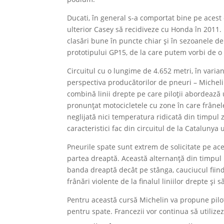
Ducati, în general s-a comportat bine pe acest 
ulterior Casey să recidiveze cu Honda în 2011.
clasări bune în puncte chiar și în sezoanele de
prototipului GP15, de la care putem vorbi de o
Circuitul cu o lungime de 4.652 metri, în varia
perspectiva producătorilor de pneuri – Michelin
combină linii drepte pe care piloții abordează u
pronunțat motocicletele cu zone în care frânele
neglijată nici temperatura ridicată din timpul zi
caracteristici fac din circuitul de la Catalunya
Pneurile spate sunt extrem de solicitate pe ace
partea dreaptă. Această alternanță din timpul
banda dreaptă decât pe stânga, cauciucul fiind
frânări violente de la finalul liniilor drepte ș
Pentru această cursă Michelin va propune piloț
pentru spate. Francezii vor continua să utilize