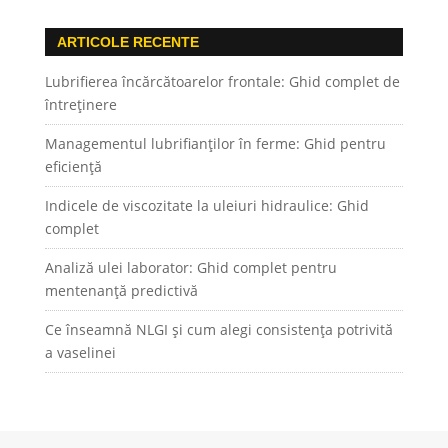
ARTICOLE RECENTE
Lubrifierea încărcătoarelor frontale: Ghid complet de
întreținere
Managementul lubrifianților în ferme: Ghid pentru
eficiență
Indicele de viscozitate la uleiuri hidraulice: Ghid
complet
Analiză ulei laborator: Ghid complet pentru
mentenanță predictivă
Ce înseamnă NLGI și cum alegi consistența potrivită
a vaselinei