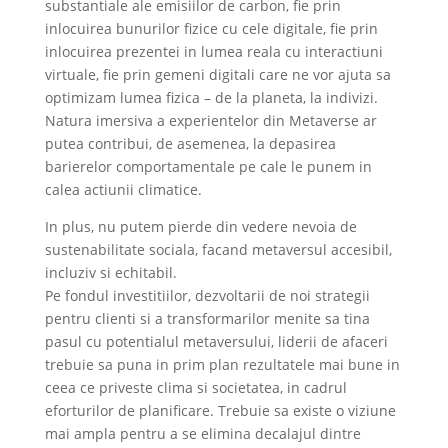
substantiale ale emisiilor de carbon, fie prin
inlocuirea bunurilor fizice cu cele digitale, fie prin
inlocuirea prezentei in lumea reala cu interactiuni
virtuale, fie prin gemeni digitali care ne vor ajuta sa
optimizam lumea fizica – de la planeta, la indivizi.
Natura imersiva a experientelor din Metaverse ar
putea contribui, de asemenea, la depasirea
barierelor comportamentale pe cale le punem in
calea actiunii climatice.
In plus, nu putem pierde din vedere nevoia de
sustenabilitate sociala, facand metaversul accesibil,
incluziv si echitabil.
Pe fondul investitiilor, dezvoltarii de noi strategii
pentru clienti si a transformarilor menite sa tina
pasul cu potentialul metaversului, liderii de afaceri
trebuie sa puna in prim plan rezultatele mai bune in
ceea ce priveste clima si societatea, in cadrul
eforturilor de planificare. Trebuie sa existe o viziune
mai ampla pentru a se elimina decalajul dintre