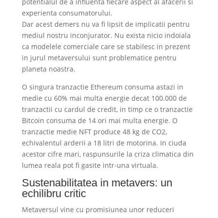
potentialul de a influenta fiecare aspect al afacerii si
experienta consumatorului.
Dar acest demers nu va fi lipsit de implicatii pentru
mediul nostru inconjurator. Nu exista nicio indoiala
ca modelele comerciale care se stabilesc in prezent
in jurul metaversului sunt problematice pentru
planeta noastra.
O singura tranzactie Ethereum consuma astazi in
medie cu 60% mai multa energie decat 100.000 de
tranzactii cu cardul de credit, in timp ce o tranzactie
Bitcoin consuma de 14 ori mai multa energie. O
tranzactie medie NFT produce 48 kg de CO2,
echivalentul arderii a 18 litri de motorina. In ciuda
acestor cifre mari, raspunsurile la criza climatica din
lumea reala pot fi gasite intr-una virtuala.
Sustenabilitatea in metavers: un
echilibru critic
Metaversul vine cu promisiunea unor reduceri