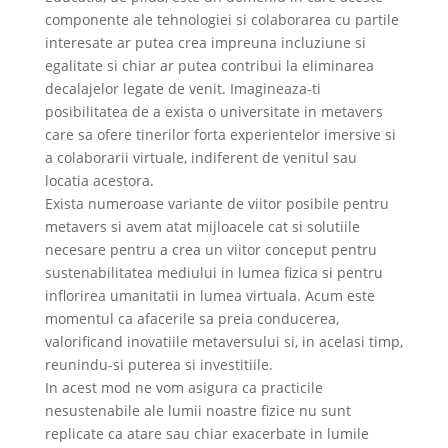
componente ale tehnologiei si colaborarea cu partile
interesate ar putea crea impreuna incluziune si
egalitate si chiar ar putea contribui la eliminarea
decalajelor legate de venit. Imagineaza-ti
posibilitatea de a exista o universitate in metavers
care sa ofere tinerilor forta experientelor imersive si
a colaborarii virtuale, indiferent de venitul sau
locatia acestora.
Exista numeroase variante de viitor posibile pentru
metavers si avem atat mijloacele cat si solutiile
necesare pentru a crea un viitor conceput pentru
sustenabilitatea mediului in lumea fizica si pentru
inflorirea umanitatii in lumea virtuala. Acum este
momentul ca afacerile sa preia conducerea,
valorificand inovatiile metaversului si, in acelasi timp,
reunindu-si puterea si investitiile.
In acest mod ne vom asigura ca practicile
nesustenabile ale lumii noastre fizice nu sunt
replicate ca atare sau chiar exacerbate in lumile