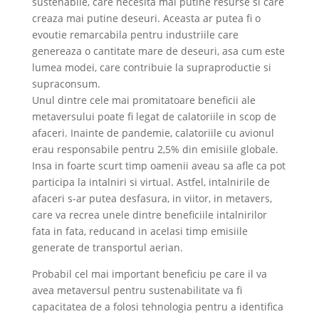
sustenabile, care necesita mai putine resurse si care
creaza mai putine deseuri. Aceasta ar putea fi o
evoutie remarcabila pentru industriile care
genereaza o cantitate mare de deseuri, asa cum este
lumea modei, care contribuie la supraproductie si
supraconsum.
Unul dintre cele mai promitatoare beneficii ale
metaversului poate fi legat de calatoriile in scop de
afaceri. Inainte de pandemie, calatoriile cu avionul
erau responsabile pentru 2,5% din emisiile globale.
Insa in foarte scurt timp oamenii aveau sa afle ca pot
participa la intalniri si virtual. Astfel, intalnirile de
afaceri s-ar putea desfasura, in viitor, in metavers,
care va recrea unele dintre beneficiile intalnirilor
fata in fata, reducand in acelasi timp emisiile
generate de transportul aerian.
Probabil cel mai important beneficiu pe care il va
avea metaversul pentru sustenabilitate va fi
capacitatea de a folosi tehnologia pentru a identifica