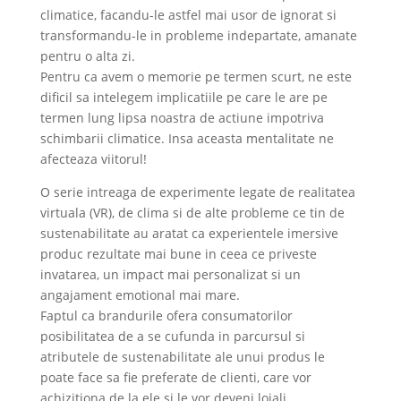
climatice, facandu-le astfel mai usor de ignorat si
transformandu-le in probleme indepartate, amanate
pentru o alta zi.
Pentru ca avem o memorie pe termen scurt, ne este
dificil sa intelegem implicatiile pe care le are pe
termen lung lipsa noastra de actiune impotriva
schimbarii climatice. Insa aceasta mentalitate ne
afecteaza viitorul!
O serie intreaga de experimente legate de realitatea
virtuala (VR), de clima si de alte probleme ce tin de
sustenabilitate au aratat ca experientele imersive
produc rezultate mai bune in ceea ce priveste
invatarea, un impact mai personalizat si un
angajament emotional mai mare.
Faptul ca brandurile ofera consumatorilor
posibilitatea de a se cufunda in parcursul si
atributele de sustenabilitate ale unui produs le
poate face sa fie preferate de clienti, care vor
achizitiona de la ele si le vor deveni loiali.