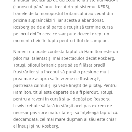
(cunoscut până anul trecut drept sistemul KERS),
frânele de la monopostul britanicului au cedat din
pricina supraîncălzirii iar acesta a abandonat.
Rosberg pe de altă parte a reușit să termine cursa
pe locul doi în ceea ce s-ar pute dovedi drept un
moment cheie în lupta pentru titlul de campion.
Nimeni nu poate contesta faptul că Hamilton este un
pilot mai talentat și mai spectaculos decât Rosberg.
Totuși, pilotul britanic pare să se fi lăsat pradă
frustrărilor și a început să pună o presiune mult
prea mare asupra sa în vreme ce Rosberg își
păstrează calmul și își vede liniștit de pilotaj. Pentru
Hamilton, titlul este departe de a fi pierdut. Totuși,
pentru a reveni în cursă și a-l depăși pe Rosberg,
Lewis trebuie să facă în sfârșit acel pas extrem de
necesar pas spre maturitate și să înțeleagă faptul că,
deocamdată, cel mai mare dușman al său este chiar
el însuși și nu Rosberg.