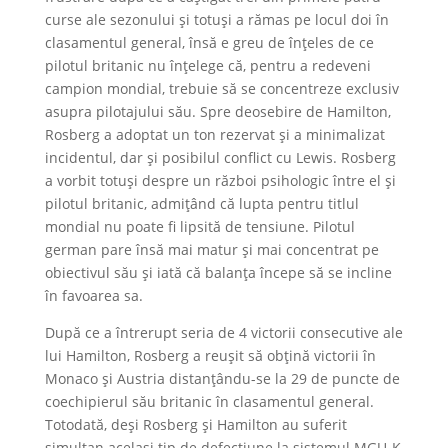
curse ale sezonului și totuși a rămas pe locul doi în
clasamentul general, însă e greu de înțeles de ce
pilotul britanic nu înțelege că, pentru a redeveni
campion mondial, trebuie să se concentreze exclusiv
asupra pilotajului său. Spre deosebire de Hamilton,
Rosberg a adoptat un ton rezervat și a minimalizat
incidentul, dar și posibilul conflict cu Lewis. Rosberg
a vorbit totuși despre un război psihologic între el și
pilotul britanic, admițând că lupta pentru titlul
mondial nu poate fi lipsită de tensiune. Pilotul
german pare însă mai matur și mai concentrat pe
obiectivul său și iată că balanța începe să se incline
în favoarea sa.
După ce a întrerupt seria de 4 victorii consecutive ale
lui Hamilton, Rosberg a reușit să obțină victorii în
Monaco și Austria distanțându-se la 29 de puncte de
coechipierul său britanic în clasamentul general.
Totodată, deși Rosberg și Hamilton au suferit
simultan același tip de defecțiune la sistemul MGU-K