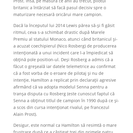
Prost. Însă, pe măsură ce anii au trecut, pilotul
britanic a întârziat să facă pasul decisiv spre o
maturizare necesară oricărui mare campion.
Dacă la începutul lui 2014 Lewis părea să-și fi găsit
ritmul, ceva s-a schimbat drastic după Marele
Premiu al statului Monaco, atunci când britanicul și-
a acuzat coechipierul (Nico Rosberg) de producerea
intenționată a unui incident care l-a împiedicat să
obțină pole position-ul. Deși Rosberg a admis că a
făcut o greșeală iar datele telemetrice au confirmat
că a fost vorba de o eroare de pilotaj și nu de
intenție, Hamilton a replicat prin declarații agresive
afirmând că va adopta modelul Senna pentru a
tranșa disputa cu Rosberg (este cunoscut faptul că
Senna a obținut titlul de campion în 1990 după ce și-
a scos din cursa intenționat rivalul, pe francezul
Alain Prost).
Desigur, este normal ca Hamilton să resimtă o mare
frustrare după ce a câștigat trei din primele patru