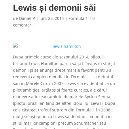
Lewis și demonii săi
de
Daniel P
|
iun. 25, 2014
|
Formula 1
|
0
comentarii
Dupa primele curse ale sezonului 2014, pilotul
britanic Lewis Hamilton parea să-și fi învins în sfârșit
demonii și se anunța drept marele favorit pentru a
redeveni campion mondial în Formula 1. La debutul
său în Marele Circ în 2007, Lewis s-a evidențiat ca un
pilot ambițios, arțăgos și foarte curajos, ale cărui
manevre aduceau aminte de marele Ayrton Senna
(pilotul brazilian fiind de altfel idolul lui Lewis). După
ce a câștigat trofeul suprem din Formula 1 în 2008
mulți se așteptau ca Lewis să domine competiția în
stilul marilor campioni precum Schumacher sau