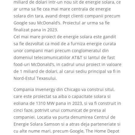
miliard de dolari intr-un nou sit de energie solara, ce
ar urma sa fie cea mai mare centrala de energie
solara din tara, avand drept clienti companii precum
Google sau McDonald’s. Proiectul ar urma sa fie
finalizat pana in 2023.
Cel mai mare proiect de energie solara este gandit
sa fie dezvoltat ca mod de a furniza energie curata
unor companii mari precum conglomeratul din
domeniul telecomunicatiilor AT&T si lantul de fast
food-uri McDonald’s, in cadrul unui proiect in valoare
de 1 miliard de dolari, al carui sediu principal va fi in
Nord-Estul Texasului.
Compania Invenergy din Chicago va construi situl,
care este proiectat sa aiba o capacitate solara si
eoliana de 1310 MW pana in 2023, si va fi construit in
cinci faze, potrivit unui comunicat de presa al
companiei. Locatia va purta denumirea Centrul de
Energie Solara Samson si a atras deja parteneriate si
cu alte nume mari, precum Google, The Home Depot