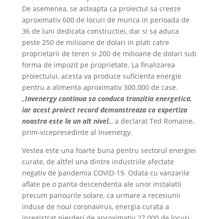
De asemenea, se asteapta ca proiectul sa creeze
aproximativ 600 de locuri de munca in perioada de
36 de luni dedicata constructiei, dar si sa aduca
peste 250 de milioane de dolari in plati catre
proprietarii de teren si 200 de milioane de dolari sub
forma de impozit pe proprietate. La finalizarea
proiectului, acesta va produce suficienta energie
pentru a alimenta aproximativ 300.000 de case.
„
Invenergy continua sa conduca tranzitia energetica,
iar acest proiect record demonstreaza ca expertiza
noastra este la un alt nivel
„, a declarat Ted Romaine,
prim-vicepresedinte al Invenergy.
Vestea este una foarte buna pentru sectorul energiei
curate, de altfel una dintre industriile afectate
negativ de pandemia COVID-19. Odata cu vanzarile
aflate pe o panta descendenta ale unor instalatii
precum panourile solare, ca urmare a recesiunii
induse de noul coronavirus, energia curata a
inregistrat pierderi de aproximativ 27.000 de locuri