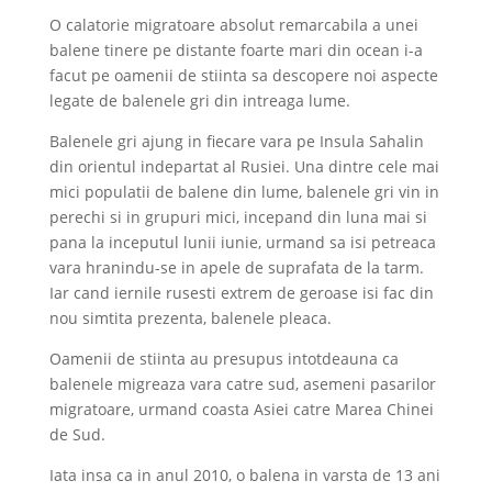
O calatorie migratoare absolut remarcabila a unei
balene tinere pe distante foarte mari din ocean i-a
facut pe oamenii de stiinta sa descopere noi aspecte
legate de balenele gri din intreaga lume.
Balenele gri ajung in fiecare vara pe Insula Sahalin
din orientul indepartat al Rusiei. Una dintre cele mai
mici populatii de balene din lume, balenele gri vin in
perechi si in grupuri mici, incepand din luna mai si
pana la inceputul lunii iunie, urmand sa isi petreaca
vara hranindu-se in apele de suprafata de la tarm.
Iar cand iernile rusesti extrem de geroase isi fac din
nou simtita prezenta, balenele pleaca.
Oamenii de stiinta au presupus intotdeauna ca
balenele migreaza vara catre sud, asemeni pasarilor
migratoare, urmand coasta Asiei catre Marea Chinei
de Sud.
Iata insa ca in anul 2010, o balena in varsta de 13 ani