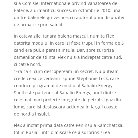
si a Comisiei Internationale privind Vanatoarea de
Balene, a urmarit cu succes, in octombrie 2010, una
dintre balenele gri vestice, cu ajutorul unui dispozitiv
de urmarire prin satelit.
In cateva zile, tanara balena mascul, numita Flex
datorita modului in care isi flexa trupul in forma de S
cand era pui, a parasit insula. Dar, spre surpriza
oamenilor de stiinta, Flex nu s-a indreptat catre sud,
ci catre nord.
“Era ca si cum descopeream un secret. Nu puteam
crede ceea ce vedeam” spune Stephanie Lock, care
conduce programul de mediu al Sahalin Energy.
Shell este partener al Sahalin Energy, unul dintre
cele mai mari proiecte integrate de petrol si gaz din
lume, care isi desfasoara actiunea in largul coastei
de nord a insulei.
Flex a inotat prima data catre Peninsula Kamchatcka,
tot in Rusia – intr-o miscare ce a surprins si ea