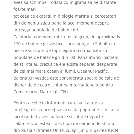
avea sa schimbe – odata cu migratia sa pe distante
foarte mari
tot ceea ce expertii in biologie marina si cercetatorii
din domeniu stiau pana la acel moment despre
intreaga populatie de balene gri.
Calatoria a demonstrat ca micul grup, de aproximativ
170 de balene gri vestice, care ajunge la Sahalin in
fiecare vara are de fapt legaturi cu mai extinsa
populatie de balene gri din Est. Pana atunci, oamenii
de stiinta au crezut ca ele exista separat, despartite
de cel mai mare ocean al lumii, Oceanul Pacific.
Balena gri vestica este considerata specie pe cale de
disparitie de catre Uniunea Internationala pentru
Conservarea Naturii (IUCN).
Pentru a colecta informatii care sa ii ajute sa
inteleaga si sa protejeze aceasta populatie – inclusiv
locul unde traiesc balenele si cat de departe
calatoresc acestea – o echipa de oameni de stiinta
din Rusia si Statele Unite, cu sprijin din partea IUCN