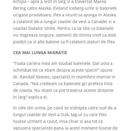
echipa – apoi a iesit in larg si a traversat Marea
Bering catre Alaska. Evitand iceberg-urile si balenele
ucigase pradatoare, Flex a reusit sa ajunga in Alaska,
a calatorit de-a lungul coastei de vest a Canadei si a
coastei Statelor Unite. Pentru ca se stie ca balenele
nu migreaza singure, oamenii de stiinta cred ca este
posibil ca si alte balene sa fi calatorit alaturi de Flex.
CEA MAI LUNGA MIGRATIE
“Toata cariera mea am studiat balenele. Dar asta a
schimbat tot ce stiam despre aceste specii!” spune
dr. Randall Reeves, specialist in mamifere marine in
Canada. “Noi credeam ca balenele gri prefera linia
de coasta. Nu stiam ca pot traversa aceste distante
in larg” explica el.
In cele din urma, pe cand se indrepta catre sud de-a
lungul coastei de Vest a SUA, tag-ul cu care Flex
fusese urmarit a cazut, insa chiar si asa tot ce
vazusera specialistii pana la acest moment fusese de