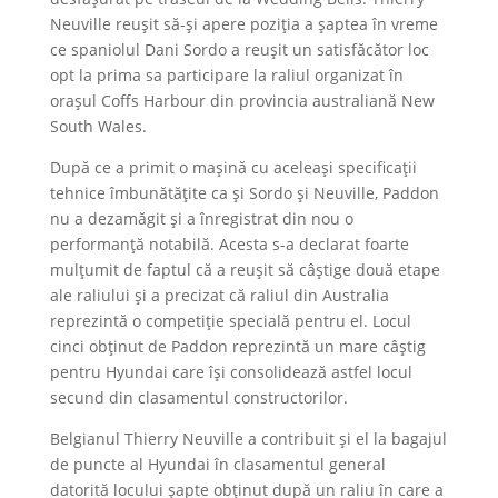
Neuville reușit să-și apere poziția a șaptea în vreme
ce spaniolul Dani Sordo a reușit un satisfăcător loc
opt la prima sa participare la raliul organizat în
orașul Coffs Harbour din provincia australiană New
South Wales.
După ce a primit o mașină cu aceleași specificații
tehnice îmbunătățite ca și Sordo și Neuville, Paddon
nu a dezamăgit și a înregistrat din nou o
performanță notabilă. Acesta s-a declarat foarte
mulțumit de faptul că a reușit să câștige două etape
ale raliului și a precizat că raliul din Australia
reprezintă o competiție specială pentru el. Locul
cinci obținut de Paddon reprezintă un mare câștig
pentru Hyundai care își consolidează astfel locul
secund din clasamentul constructorilor.
Belgianul Thierry Neuville a contribuit și el la bagajul
de puncte al Hyundai în clasamentul general
datorită locului șapte obținut după un raliu în care a