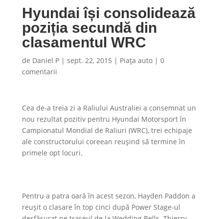
Hyundai își consolidează
poziția secundă din
clasamentul WRC
de
Daniel P
|
sept. 22, 2015
|
Piaţa auto
|
0
comentarii
Cea de-a treia zi a Raliului Australiei a consemnat un
nou rezultat pozitiv pentru Hyundai Motorsport în
Campionatul Mondial de Raliuri (WRC), trei echipaje
ale constructorului coreean reușind să termine în
primele opt locuri.
Pentru a patra oară în acest sezon, Hayden Paddon a
reușit o clasare în top cinci după Power Stage-ul
desfășurat pe traseul de la Wedding Bells. Thierry