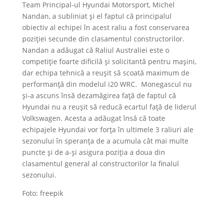
Team Principal-ul Hyundai Motorsport, Michel
Nandan, a subliniat și el faptul că principalul
obiectiv al echipei în acest raliu a fost conservarea
poziției secunde din clasamentul constructorilor.
Nandan a adăugat că Raliul Australiei este o
competiție foarte dificilă și solicitantă pentru mașini,
dar echipa tehnică a reușit să scoată maximum de
performanță din modelul i20 WRC. Monegascul nu
și-a ascuns însă dezamăgirea față de faptul că
Hyundai nu a reușit să reducă ecartul față de liderul
Volkswagen. Acesta a adăugat însă că toate
echipajele Hyundai vor forța în ultimele 3 raliuri ale
sezonului în speranța de a acumula cât mai multe
puncte și de a-și asigura poziția a doua din
clasamentul general al constructorilor la finalul
sezonului.
Foto: freepik