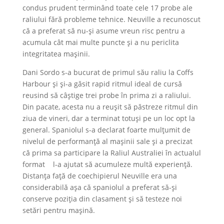
condus prudent terminând toate cele 17 probe ale
raliului fără probleme tehnice. Neuville a recunoscut
că a preferat să nu-și asume vreun risc pentru a
acumula cât mai multe puncte și a nu periclita
integritatea mașinii.
Dani Sordo s-a bucurat de primul său raliu la Coffs
Harbour și și-a găsit rapid ritmul ideal de cursă
reusind să câștige trei probe în prima zi a raliului.
Din pacate, acesta nu a reușit să păstreze ritmul din
ziua de vineri, dar a terminat totuși pe un loc opt la
general. Spaniolul s-a declarat foarte mulțumit de
nivelul de performanță al mașinii sale și a precizat
că prima sa participare la Raliul Australiei în actualul
format l-a ajutat să acumuleze multă experiență.
Distanța față de coechipierul Neuville era una
considerabilă așa că spaniolul a preferat să-și
conserve poziția din clasament și să testeze noi
setări pentru mașină.