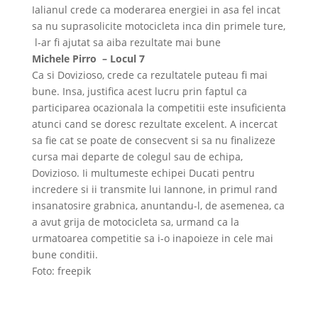
Ialianul crede ca moderarea energiei in asa fel incat
sa nu suprasolicite motocicleta inca din primele ture,
l-ar fi ajutat sa aiba rezultate mai bune
Michele Pirro – Locul 7
Ca si Dovizioso, crede ca rezultatele puteau fi mai
bune. Insa, justifica acest lucru prin faptul ca
participarea ocazionala la competitii este insuficienta
atunci cand se doresc rezultate excelent. A incercat
sa fie cat se poate de consecvent si sa nu finalizeze
cursa mai departe de colegul sau de echipa,
Dovizioso. Ii multumeste echipei Ducati pentru
incredere si ii transmite lui Iannone, in primul rand
insanatosire grabnica, anuntandu-l, de asemenea, ca
a avut grija de motocicleta sa, urmand ca la
urmatoarea competitie sa i-o inapoieze in cele mai
bune conditii.
Foto: freepik