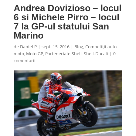
Andrea Dovizioso – locul
6 si Michele Pirro – locul
7 la GP-ul statului San
Marino
de
Daniel P
|
sept. 15, 2016
|
Blog
,
Competiţii auto
moto
,
Moto GP
,
Parteneriate Shell
,
Shell-Ducati
|
0
comentarii