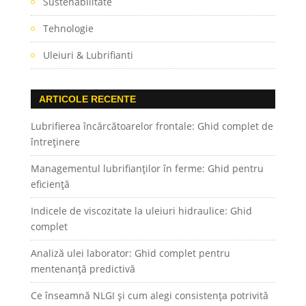
Sustenabilitate
Tehnologie
Uleiuri & Lubrifianti
ARTICOLE RECENTE
Lubrifierea încărcătoarelor frontale: Ghid complet de
întreținere
Managementul lubrifianților în ferme: Ghid pentru
eficiență
Indicele de viscozitate la uleiuri hidraulice: Ghid
complet
Analiză ulei laborator: Ghid complet pentru
mentenanță predictivă
Ce înseamnă NLGI și cum alegi consistența potrivită