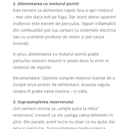
2. Alimentarea cu motorul pornit
Este tentant sa alimentezi rapid, fara a opri motorul
– mai ales daca esti pe fuga. Dar acest obicei aparent
inofensiv este extrem de periculos. Vapori inflamabili
din combustibil pot lua contact cu sistemele electrice
sau cu scanteile produse de motor si pot cauza
incendii.
In plus, alimentarea cu motorul pornit poate
perturba senzorii masinii si poate duce la erori in
sistemul de injectie.
Recomandare: Opreste complet motorul inainte de a
incepe orice proces de alimentare. Aceasta regula
simpla iti poate salva masina – si viata.
3. Supraumplerea rezervorului
Unii oameni insista sa „umple pana la refuz”
rezervorul, crezand ca vor castiga cativa kilometri in
plus. Din pacate, acest lucru nu doar ca nu ajuta, dar
este si periculos. Supraumplerea poate provoca