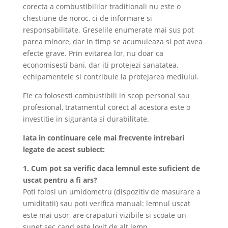
corecta a combustibililor traditionali nu este o
chestiune de noroc, ci de informare si
responsabilitate. Greselile enumerate mai sus pot
parea minore, dar in timp se acumuleaza si pot avea
efecte grave. Prin evitarea lor, nu doar ca
economisesti bani, dar iti protejezi sanatatea,
echipamentele si contribuie la protejarea mediului.
Fie ca folosesti combustibili in scop personal sau
profesional, tratamentul corect al acestora este o
investitie in siguranta si durabilitate.
Iata in continuare cele mai frecvente intrebari
legate de acest subiect:
1. Cum pot sa verific daca lemnul este suficient de
uscat pentru a fi ars?
Poti folosi un umidometru (dispozitiv de masurare a
umiditatii) sau poti verifica manual: lemnul uscat
este mai usor, are crapaturi vizibile si scoate un
sunet sec cand este lovit de alt lemn.