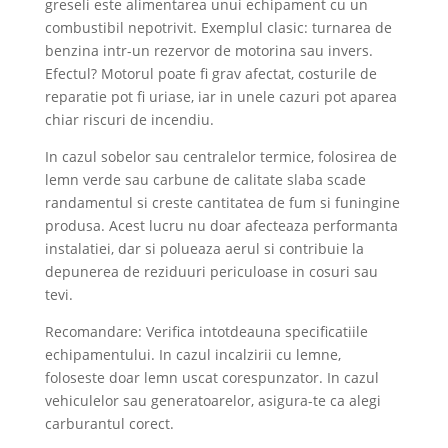
greseli este alimentarea unui echipament cu un
combustibil nepotrivit. Exemplul clasic: turnarea de
benzina intr-un rezervor de motorina sau invers.
Efectul? Motorul poate fi grav afectat, costurile de
reparatie pot fi uriase, iar in unele cazuri pot aparea
chiar riscuri de incendiu.
In cazul sobelor sau centralelor termice, folosirea de
lemn verde sau carbune de calitate slaba scade
randamentul si creste cantitatea de fum si funingine
produsa. Acest lucru nu doar afecteaza performanta
instalatiei, dar si polueaza aerul si contribuie la
depunerea de reziduuri periculoase in cosuri sau
tevi.
Recomandare: Verifica intotdeauna specificatiile
echipamentului. In cazul incalzirii cu lemne,
foloseste doar lemn uscat corespunzator. In cazul
vehiculelor sau generatoarelor, asigura-te ca alegi
carburantul corect.