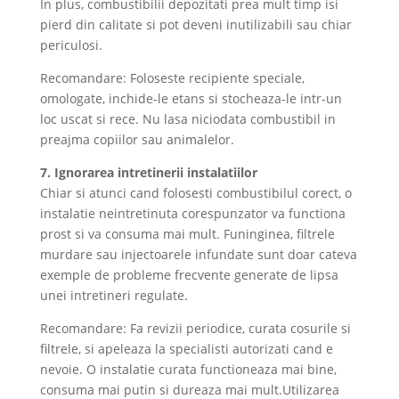
In plus, combustibilii depozitati prea mult timp isi
pierd din calitate si pot deveni inutilizabili sau chiar
periculosi.
Recomandare: Foloseste recipiente speciale,
omologate, inchide-le etans si stocheaza-le intr-un
loc uscat si rece. Nu lasa niciodata combustibil in
preajma copiilor sau animalelor.
7. Ignorarea intretinerii instalatiilor
Chiar si atunci cand folosesti combustibilul corect, o
instalatie neintretinuta corespunzator va functiona
prost si va consuma mai mult. Funinginea, filtrele
murdare sau injectoarele infundate sunt doar cateva
exemple de probleme frecvente generate de lipsa
unei intretineri regulate.
Recomandare: Fa revizii periodice, curata cosurile si
filtrele, si apeleaza la specialisti autorizati cand e
nevoie. O instalatie curata functioneaza mai bine,
consuma mai putin si dureaza mai mult.Utilizarea