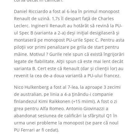
Daniel Ricciardo a fost al 6-lea în primul monopost
Renault de uzină. 1,7s îl despart față de Charles
Leclerc. Inginerii Renault au hotărât să revină la PU-
ul Spec B (varianta a 2-a) deși inițial desigilaseră și
montaseră pe monopost PU-urile Spec C. Pentru asta
piloții vor primi penalizare pe grila de start pentru
mâine. Motivul ? Gurile rele spun că există îngrijorări
legate de fiabilitate. Alții spun că este mai lent decât
varianta B. Cert este că Renault (dar și clienții lor) au
revenit la cea de-a doua variantă a PU-ului francez.
Nico Hulkenberg a fost al 7-lea, la aproape 3 zecimi
de australian, pe linia a 4-a ținându-i companie
finlandezul Kimi Raikkonen (+15 miimi). A fost o zi
grea pentru Alfa Romeo. Antonio Giovinazzi a
abandonat sesiunea de calificări la sfârșitul Q1 în
urma unei probleme la monopost (se pare că noul
PU Ferrari ar fi cedat).