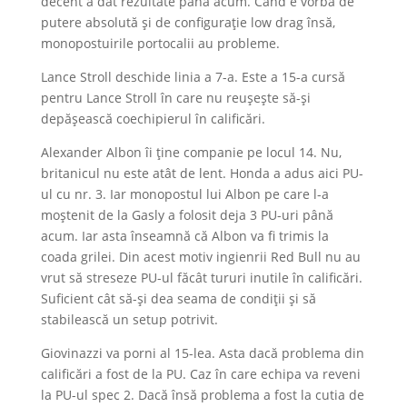
decent a dat rezultate până acum. Când e vorba de
putere absolută și de configurație low drag însă,
monopostuirile portocalii au probleme.
Lance Stroll deschide linia a 7-a. Este a 15-a cursă
pentru Lance Stroll în care nu reușește să-și
depășească coechipierul în calificări.
Alexander Albon îi ține companie pe locul 14. Nu,
britanicul nu este atât de lent. Honda a adus aici PU-
ul cu nr. 3. Iar monopostul lui Albon pe care l-a
moștenit de la Gasly a folosit deja 3 PU-uri până
acum. Iar asta înseamnă că Albon va fi trimis la
coada grilei. Din acest motiv ingienrii Red Bull nu au
vrut să streseze PU-ul făcât tururi inutile în calificări.
Suficient cât să-și dea seama de condiții și să
stabilească un setup potrivit.
Giovinazzi va porni al 15-lea. Asta dacă problema din
calificări a fost de la PU. Caz în care echipa va reveni
la PU-ul spec 2. Dacă însă problema a fost la cutia de