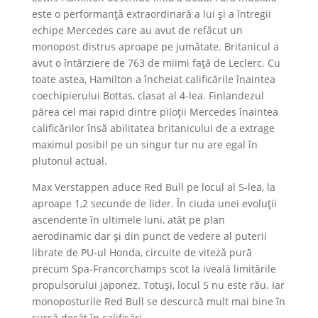
este o performanță extraordinară a lui și a întregii
echipe Mercedes care au avut de refăcut un
monopost distrus aproape pe jumătate. Britanicul a
avut o întârziere de 763 de miimi față de Leclerc. Cu
toate astea, Hamilton a încheiat calificările înaintea
coechipierului Bottas, clasat al 4-lea. Finlandezul
părea cel mai rapid dintre piloții Mercedes înaintea
calificărilor însă abilitatea britanicului de a extrage
maximul posibil pe un singur tur nu are egal în
plutonul actual.
Max Verstappen aduce Red Bull pe locul al 5-lea, la
aproape 1,2 secunde de lider. În ciuda unei evoluții
ascendente în ultimele luni, atât pe plan
aerodinamic dar și din punct de vedere al puterii
librate de PU-ul Honda, circuite de viteză pură
precum Spa-Francorchamps scot la iveală limitările
propulsorului japonez. Totuși, locul 5 nu este rău. Iar
monoposturile Red Bull se descurcă mult mai bine în
cursă decât în calificări.