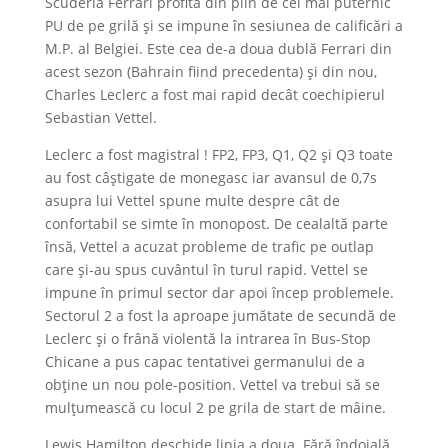
Scuderia Ferrari profită din plin de cel mai puternic
PU de pe grilă și se impune în sesiunea de calificări a
M.P. al Belgiei. Este cea de-a doua dublă Ferrari din
acest sezon (Bahrain fiind precedenta) și din nou,
Charles Leclerc a fost mai rapid decât coechipierul
Sebastian Vettel.
Leclerc a fost magistral ! FP2, FP3, Q1, Q2 și Q3 toate
au fost câștigate de monegasc iar avansul de 0,7s
asupra lui Vettel spune multe despre cât de
confortabil se simte în monopost. De cealaltă parte
însă, Vettel a acuzat probleme de trafic pe outlap
care și-au spus cuvântul în turul rapid. Vettel se
impune în primul sector dar apoi încep problemele.
Sectorul 2 a fost la aproape jumătate de secundă de
Leclerc și o frână violentă la intrarea în Bus-Stop
Chicane a pus capac tentativei germanului de a
obține un nou pole-position. Vettel va trebui să se
mulțumească cu locul 2 pe grila de start de mâine.
Lewis Hamilton deschide linia a doua. Fără îndoială