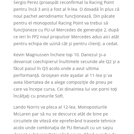
Sergio Perez (proaspăt reconfirmat la Racing Point
pentru încă 3 ani) a fost al 9-lea. O dovadă în plus că
noul pachet aerodinamic funcționează. Din păcate
pentru el monopostul Racing Point va trebui să
funcționeze cu PU-ul Mercedes de generație 2, după
ce ieri în FP2 noul propulsor Mercedes adus aici atât
pentru echipa de uzină cât și pentru clienți, a cedat.
Kevin Magnussen încheie top 10. Danezul și-a
devansat coechipierul înultimele secunde ale Q2 și a
făcut pasul în Q3 acolo unde a avut ultima
performanță. Grosjean este așadar al 11-lea și va
avea libertatea de a alege compoziție de pneu pe
care va începe cursa. Cei dinaintea lui vor porni toți
încălțați cu pneurile Soft.
Lando Norris va pleca al 12-lea. Monoposturile
McLaren par să nu se descurce atât de bine pe
circuitele de viteză ele epreferând traseele tehnice
acolo unde combinația de PU Renault cu un sașiu