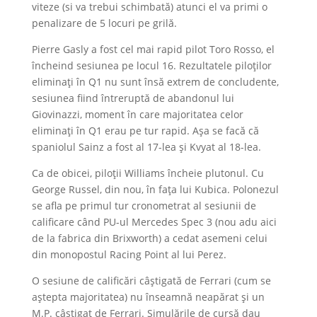
viteze (si va trebui schimbată) atunci el va primi o
penalizare de 5 locuri pe grilă.
Pierre Gasly a fost cel mai rapid pilot Toro Rosso, el
încheind sesiunea pe locul 16. Rezultatele piloților
eliminați în Q1 nu sunt însă extrem de concludente,
sesiunea fiind întreruptă de abandonul lui
Giovinazzi, moment în care majoritatea celor
eliminați în Q1 erau pe tur rapid. Așa se facă că
spaniolul Sainz a fost al 17-lea și Kvyat al 18-lea.
Ca de obicei, piloții Williams încheie plutonul. Cu
George Russel, din nou, în fața lui Kubica. Polonezul
se afla pe primul tur cronometrat al sesiunii de
calificare când PU-ul Mercedes Spec 3 (nou adu aici
de la fabrica din Brixworth) a cedat asemeni celui
din monopostul Racing Point al lui Perez.
O sesiune de calificări câștigată de Ferrari (cum se
aștepta majoritatea) nu înseamnă neapărat și un
M.P. câștigat de Ferrari. Simulările de cursă dau