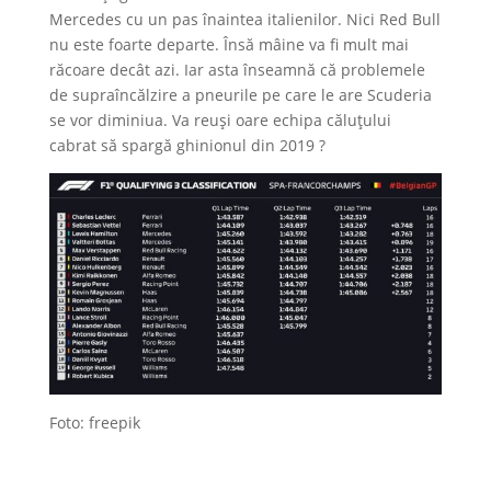
Mercedes cu un pas înaintea italienilor. Nici Red Bull
nu este foarte departe. Însă mâine va fi mult mai
răcoare decât azi. Iar asta înseamnă că problemele
de supraîncălzire a pneurile pe care le are Scuderia
se vor diminiua. Va reuși oare echipa căluțului
cabrat să spargă ghinionul din 2019 ?
Foto: freepik