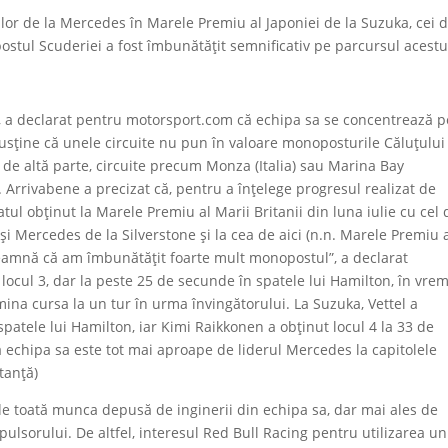
lilor de la Mercedes în Marele Premiu al Japoniei de la Suzuka, cei d
ostul Scuderiei a fost îmbunătățit semnificativ pe parcursul acestu
1, a declarat pentru motorsport.com că echipa sa se concentrează p
susține că unele circuite nu pun în valoare monoposturile Căluțului
 de altă parte, circuite precum Monza (Italia) sau Marina Bay
 Arrivabene a precizat că, pentru a înțelege progresul realizat de
tul obținut la Marele Premiu al Marii Britanii din luna iulie cu cel 
și Mercedes de la Silverstone şi la cea de aici (n.n. Marele Premiu 
seamnă că am îmbunătăţit foarte mult monopostul”, a declarat
a locul 3, dar la peste 25 de secunde în spatele lui Hamilton, în vre
ina cursa la un tur în urma învingătorului. La Suzuka, Vettel a
spatele lui Hamilton, iar Kimi Raikkonen a obținut locul 4 la 33 de
 echipa sa este tot mai aproape de liderul Mercedes la capitolele
tanță)
de toată munca depusă de inginerii din echipa sa, dar mai ales de
lsorului. De altfel, interesul Red Bull Racing pentru utilizarea un