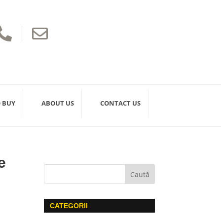


 BUY
ABOUT US
CONTACT US
e
CATEGORII