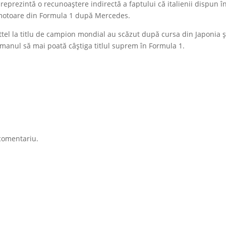
reprezintă o recunoaștere indirectă a faptului că italienii dispun î
 motoare din Formula 1 după Mercedes.
ttel la titlu de campion mondial au scăzut după cursa din Japonia ș
manul să mai poată câștiga titlul suprem în Formula 1.
comentariu.