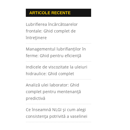
ARTICOLE RECENTE
Lubrifierea încărcătoarelor
frontale: Ghid complet de
întreținere
Managementul lubrifianților în
ferme: Ghid pentru eficiență
Indicele de viscozitate la uleiuri
hidraulice: Ghid complet
Analiză ulei laborator: Ghid
complet pentru mentenanță
predictivă
Ce înseamnă NLGI și cum alegi
consistența potrivită a vaselinei