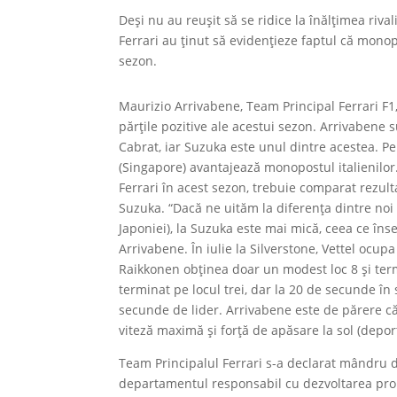
Deși nu au reușit să se ridice la înălțimea riva
Ferrari au ținut să evidențieze faptul că monop
sezon.
Maurizio Arrivabene, Team Principal Ferrari F
părțile pozitive ale acestui sezon. Arrivabene 
Cabrat, iar Suzuka este unul dintre acestea. Pe
(Singapore) avantajează monopostul italienilor.
Ferrari în acest sezon, trebuie comparat rezulta
Suzuka. “Dacă ne uităm la diferenţa dintre noi 
Japoniei), la Suzuka este mai mică, ceea ce în
Arrivabene. În iulie la Silverstone, Vettel ocup
Raikkonen obținea doar un modest loc 8 și term
terminat pe locul trei, dar la 20 de secunde în 
secunde de lider. Arrivabene este de părere că
viteză maximă și forță de apăsare la sol (depor
Team Principalul Ferrari s-a declarat mândru 
departamentul responsabil cu dezvoltarea propu