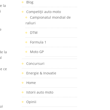
Blog
e la
i
Competiţii auto moto
Campionatul mondial de
raliuri
e
DTM
Formula 1
Moto GP
de la
al
Concursuri
me ce
Energie & Inovatie
Home
Istorii auto moto
Opinii
ui